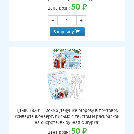
50
₽
Цена розн:
−
+
В корзину
ПДМК-18201 Письмо Дедушке Морозу в почтовом
конверте (конверт, письмо с текстом и раскраской
на обороте, вырубная фигурка)
50
₽
Цена розн: