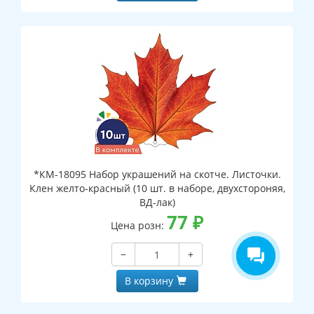
*КМ-18095 Набор украшений на скотче. Листочки.
Клен желто-красный (10 шт. в наборе, двухстороняя,
ВД-лак)
77
₽
Цена розн:
−
+
В корзину