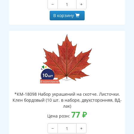
−
+
В корзину
*КМ-18098 Набор украшений на скотче. Листочки.
Клен бордовый (10 шт. в наборе, двухсторонняя, ВД-
лак)
77
₽
Цена розн:
−
+