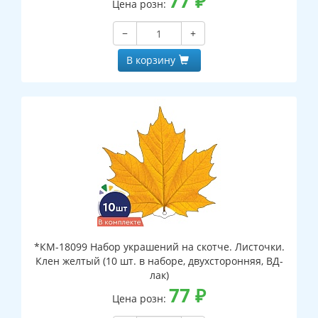
77
₽
Цена розн:
−
+
В корзину
*КМ-18099 Набор украшений на скотче. Листочки.
Клен желтый (10 шт. в наборе, двухсторонняя, ВД-
лак)
77
₽
Цена розн: