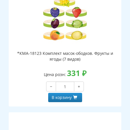
*КМА-18123 Комплект масок-ободков. Фрукты и
ягоды (7 видов)
331
₽
Цена розн:
−
+
В корзину