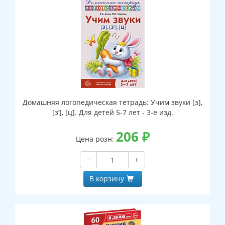
Домашняя логопедическая тетрадь: Учим звуки [з],
[з’], [ц]. Для детей 5-7 лет - 3-е изд.
206
₽
Цена розн:
−
+
В корзину