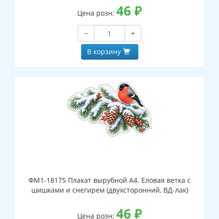
46
₽
Цена розн:
−
+
В корзину
ФМ1-18175 Плакат вырубной А4. Еловая ветка с
шишками и снегирем (двухсторонний, ВД-лак)
46
₽
Цена розн: