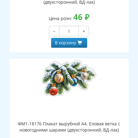
(двухсторонний, ВД-лак)
46
₽
Цена розн:
−
+
В корзину
ФМ1-18176 Плакат вырубной А4. Еловая ветка с
новогодними шарами (двухсторонний, ВД-лак)