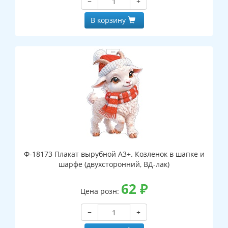
−
+
В корзину
Ф-18173 Плакат вырубной А3+. Козленок в шапке и
шарфе (двухсторонний, ВД-лак)
62
₽
Цена розн:
−
+