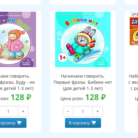
аем говорить.
Начинаем говорить.
Наб
фразы. Буду - не
Первые фразы. Бибики нет
с ве
ля детей 1-3 лет)
(для детей 1-3 лет)
с р
128
₽
128
₽
9
розн:
Цена розн:
Ц
з
+
−
+
корзину
В корзину