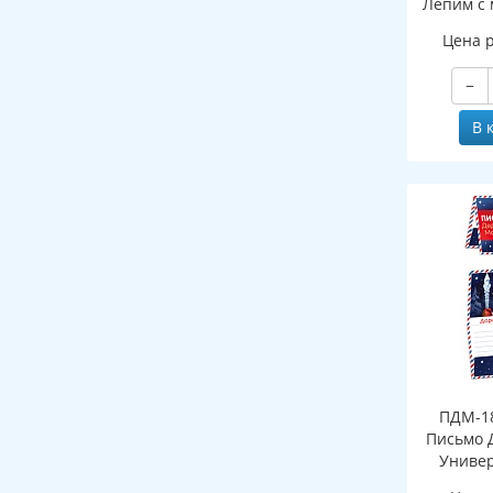
Лепим с 
Цена 
−
В 
ПДМ-18
Письмо 
Универ