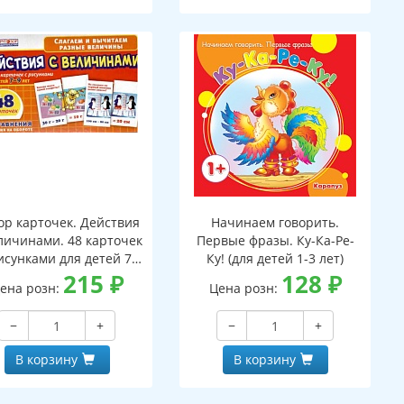
ор карточек. Действия
Начинаем говорить.
личинами. 48 карточек
Первые фразы. Ку-Ка-Ре-
исунками для детей 7-
Ку! (для детей 1-3 лет)
лет. 24 уравнения с
215
₽
128
₽
ена розн:
Цена розн:
аданиями на обороте
−
+
−
+
В корзину
В корзину