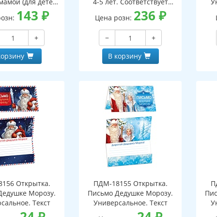
мамой (для детей
4-5 лет. Соответствует
У
5-7 лет)
143
₽
ФГОС ДО - 3-е изд испр.
236
₽
розн:
Цена розн:
+
−
+
корзину
В корзину
156 Открытка.
ПДМ-18155 Открытка.
П
Дедушке Морозу.
Письмо Дедушке Морозу.
Пис
сальное. Текст
Универсальное. Текст
У
24
₽
24
₽