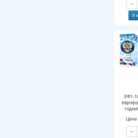
−
В 
ЕФ1-1
еврофо
годом
символи
Цена
(сере
−