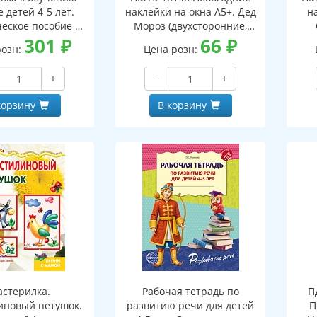
 детей 4-5 лет.
наклейки на окна А5+. Дед
н
еское пособие к
Мороз (двухсторонние,
тетради "Я узнаю
301
₽
видны с обеих сторон,
66
₽
(дв
розн:
Цена розн:
ки и буквы"
многоразовые)
+
−
+
корзину
В корзину
стерилка.
Рабочая тетрадь по
П
иновый петушок.
развитию речи для детей
П