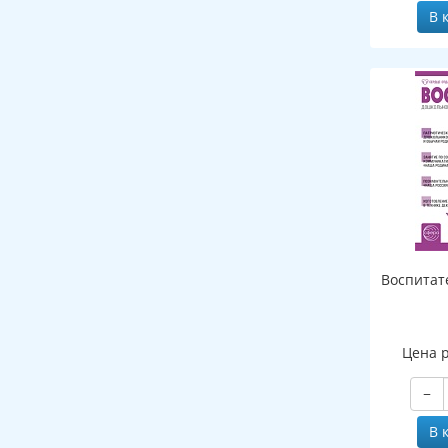
В 
Воспитат
Цена 
−
В 