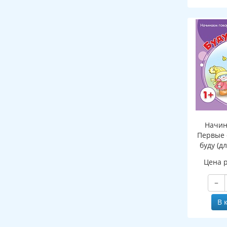
Начин
Первые 
буду (д
Цена 
−
В 