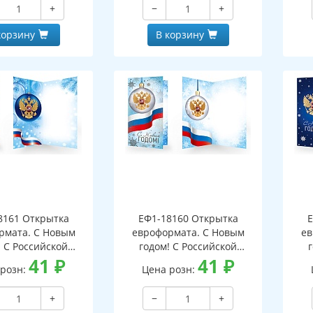
+
−
+
корзину
В корзину
8161 Открытка
ЕФ1-18160 Открытка
Е
рмата. С Новым
евроформата. С Новым
ев
! С Российской
годом! С Российской
кой. Без текста
41
₽
символикой. Без текста
41
₽
си
 розн:
Цена розн:
бряная фольга)
(серебряная фольга)
(
+
−
+