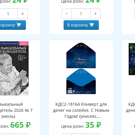
 розн:
Цена розн:
+
−
+
корзину
В корзину
зыкальный
КДС2-18164 Конверт для
КД
дитель 2026 № 7
денег на склейке. С Новым
дене
(июль)
Годом! (унисекс,
665
₽
серебряная фольга)
35
₽
розн:
Цена розн: