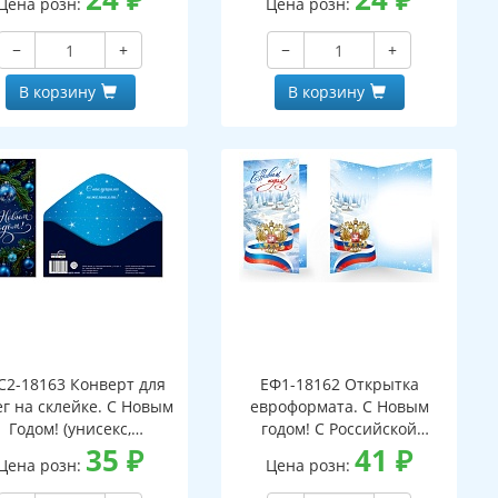
Цена розн:
Цена розн:
−
+
−
+
В корзину
В корзину
С2-18163 Конверт для
ЕФ1-18162 Открытка
г на склейке. С Новым
евроформата. С Новым
Годом! (унисекс,
годом! С Российской
серебряная фольга)
35
₽
символикой. Без текста
41
₽
Цена розн:
Цена розн:
(серебряная фольга)