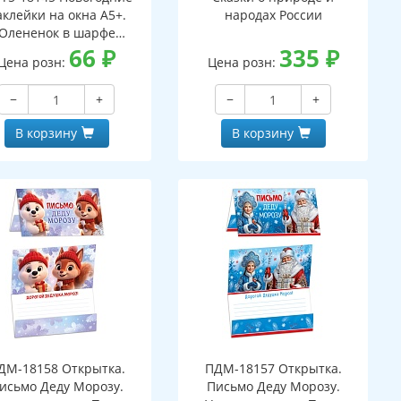
аклейки на окна А5+.
народах России
Олененок в шарфе
ухсторонние, видны с
66
₽
335
₽
Цена розн:
Цена розн:
обеих сторон,
многоразовые)
−
+
−
+
В корзину
В корзину
ДМ-18158 Открытка.
ПДМ-18157 Открытка.
исьмо Деду Морозу.
Письмо Деду Морозу.