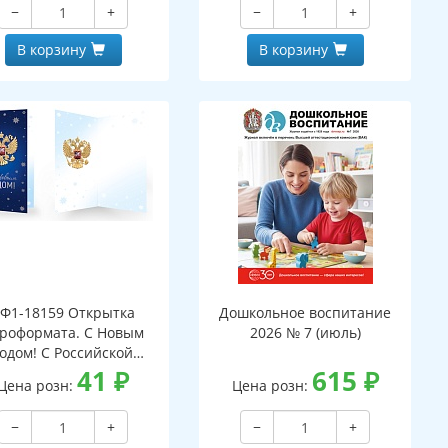
−
+
−
+
В корзину
В корзину
Ф1-18159 Открытка
Дошкольное воспитание
роформата. С Новым
2026 № 7 (июль)
годом! С Российской
мволикой. Без текста
41
₽
615
₽
Цена розн:
Цена розн:
серебряная фольга)
−
+
−
+