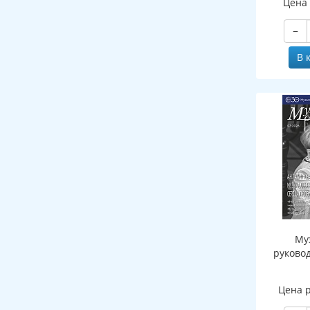
Цена
−
В 
Му
руково
Цена 