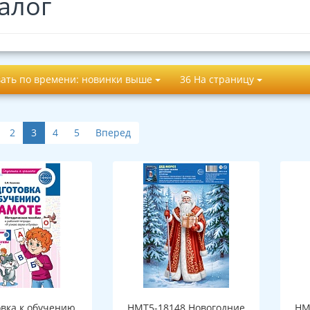
алог
ать по времени: новинки выше
36 На страницу
2
3
4
5
Вперед
овка к обучению
НМТ5-18148 Новогодние
НМ