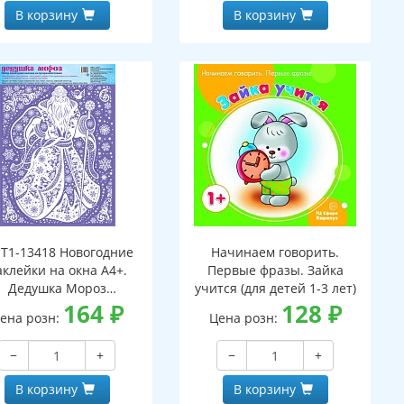
В корзину
В корзину
Т1-13418 Новогодние
Начинаем говорить.
аклейки на окна А4+.
Первые фразы. Зайка
Дедушка Мороз
учится (для детей 1-3 лет)
(пластизоль,
164
₽
128
₽
ена розн:
Цена розн:
многоразовые)
−
+
−
+
В корзину
В корзину