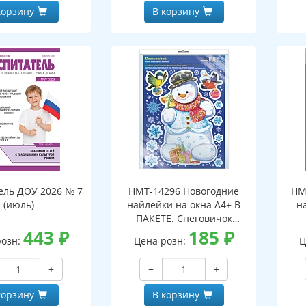
корзину
В корзину
ель ДОУ 2026 № 7
НМТ-14296 Новогодние
НМ
(июль)
найлейки на окна А4+ В
н
ПАКЕТЕ. Снеговичок
443
₽
(серебряная
185
₽
розн:
Цена розн:
Ц
металлизация,
многоразовые)
+
−
+
корзину
В корзину