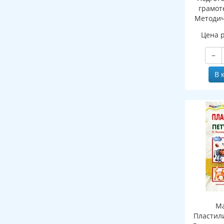
грамоте
Методич
рабочей 
Цена 
зву
−
В 
Ма
Пластил