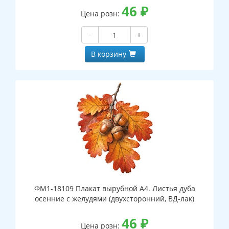
46
₽
Цена розн:
−
+
В корзину
ФМ1-18109 Плакат вырубной А4. Листья дуба
осенние с желудями (двухсторонний, ВД-лак)
46
₽
Цена розн: