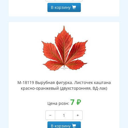
В корзину
М-18119 Вырубная фигурка. Листочек каштана
красно-оранжевый (двухсторонняя, ВД-лак)
7
₽
Цена розн:
−
+
В корзину