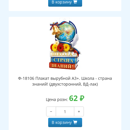
В корзину
Ф-18106 Плакат вырубной А3+. Школа - страна
знаний! (двухсторонний, ВД-лак)
62
₽
Цена розн:
−
+
В корзину