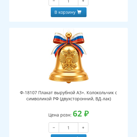
−
+
В корзину
Ф-18107 Плакат вырубной А3+. Колокольчик с
символикой РФ (двухсторонний, ВД-лак)
62
₽
Цена розн:
−
+