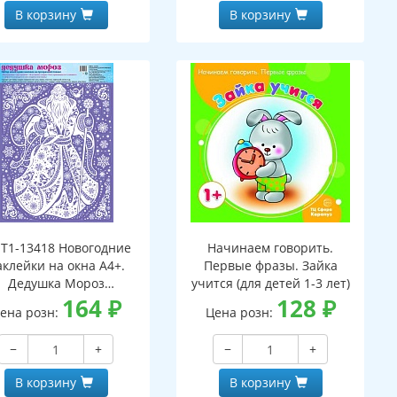
В корзину
В корзину
Т1-13418 Новогодние
Начинаем говорить.
аклейки на окна А4+.
Первые фразы. Зайка
Дедушка Мороз
учится (для детей 1-3 лет)
(пластизоль,
164
₽
128
₽
ена розн:
Цена розн:
многоразовые)
−
+
−
+
В корзину
В корзину