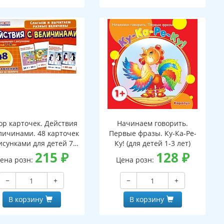
ор карточек. Действия
Начинаем говорить.
личинами. 48 карточек
Первые фразы. Ку-Ка-Ре-
исунками для детей 7-
Ку! (для детей 1-3 лет)
лет. 24 уравнения с
215
₽
128
₽
ена розн:
Цена розн:
аданиями на обороте
−
+
−
+
В корзину
В корзину