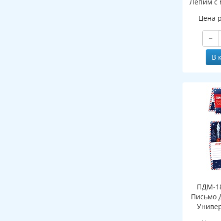
Лепим с 
Цена 
−
В 
ПДМ-18
Письмо 
Универ