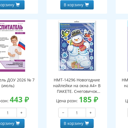
корзину
В корзину
ель ДОУ 2026 № 7
НМТ-14296 Новогодние
НМ
(июль)
найлейки на окна А4+ В
н
ПАКЕТЕ. Снеговичок
443
₽
(серебряная
185
₽
розн:
Цена розн:
Ц
металлизация,
многоразовые)
+
−
+
корзину
В корзину