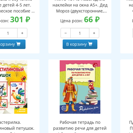
 детей 4-5 лет.
наклейки на окна А5+. Дед
н
еское пособие к
Мороз (двухсторонние,
тетради "Я узнаю
301
₽
видны с обеих сторон,
66
₽
(дв
розн:
Цена розн:
ки и буквы"
многоразовые)
+
−
+
корзину
В корзину
стерилка.
Рабочая тетрадь по
П
иновый петушок.
развитию речи для детей
П