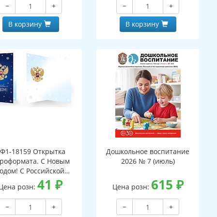
−
+
−
+
В корзину
В корзину
Ф1-18159 Открытка
Дошкольное воспитание
роформата. С Новым
2026 № 7 (июль)
годом! С Российской
мволикой. Без текста
41
₽
615
₽
Цена розн:
Цена розн:
серебряная фольга)
−
+
−
+