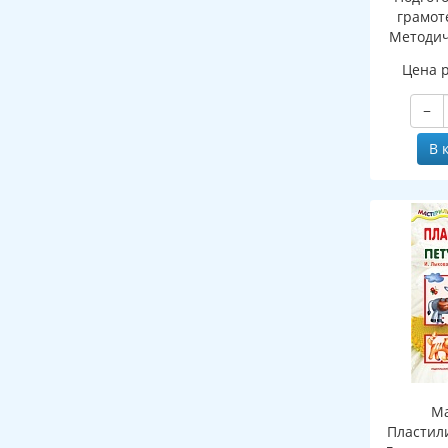
грамоте
Методич
рабочей 
Цена 
зву
−
В 
Ма
Пластил