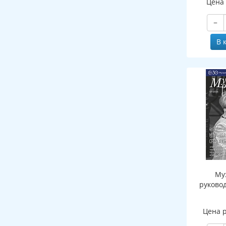
Цена
−
В 
Му
руково
Цена 