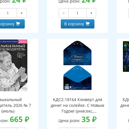
 розн:
Цена розн:
+
−
+
корзину
В корзину
зыкальный
КДС2-18164 Конверт для
КД
дитель 2026 № 7
денег на склейке. С Новым
дене
(июль)
Годом! (унисекс,
665
₽
серебряная фольга)
35
₽
розн:
Цена розн: