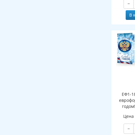
−
В 
ЕФ1-1
еврофо
годом
символи
Цена
(сере
−