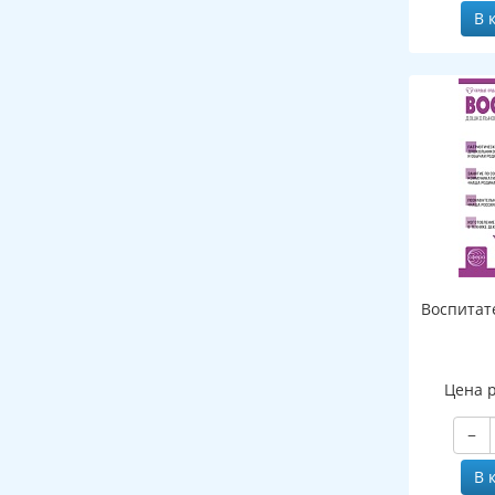
В 
Воспитат
Цена 
−
В 