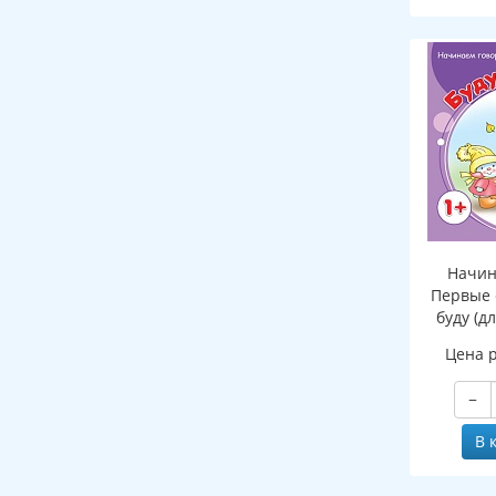
Начин
Первые 
буду (д
Цена 
−
В 