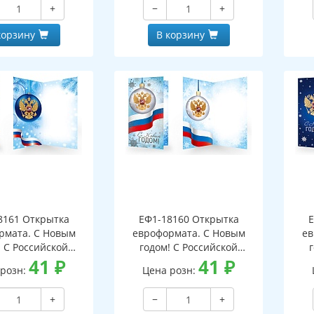
+
−
+
корзину
В корзину
8161 Открытка
ЕФ1-18160 Открытка
Е
рмата. С Новым
евроформата. С Новым
ев
! С Российской
годом! С Российской
кой. Без текста
41
₽
символикой. Без текста
41
₽
си
 розн:
Цена розн:
бряная фольга)
(серебряная фольга)
(
+
−
+