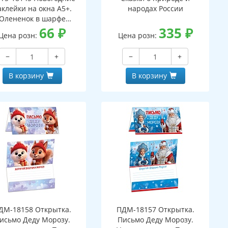
аклейки на окна А5+.
народах России
Олененок в шарфе
ухсторонние, видны с
66
₽
335
₽
Цена розн:
Цена розн:
обеих сторон,
многоразовые)
−
+
−
+
В корзину
В корзину
ДМ-18158 Открытка.
ПДМ-18157 Открытка.
исьмо Деду Морозу.
Письмо Деду Морозу.