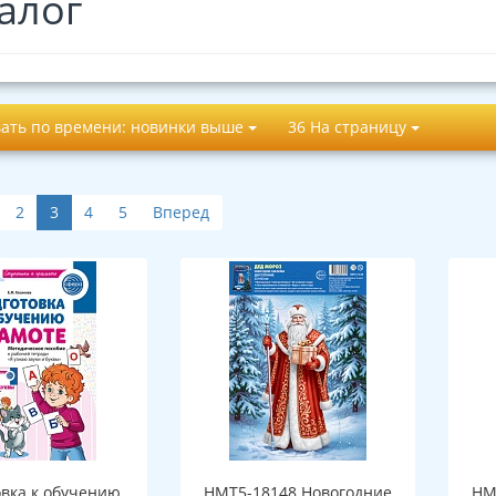
алог
ать по времени: новинки выше
36 На страницу
2
3
4
5
Вперед
овка к обучению
НМТ5-18148 Новогодние
НМ