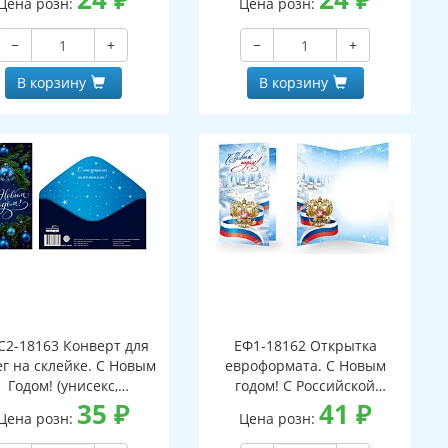
Цена розн:
Цена розн:
−
+
−
+
В корзину
В корзину
С2-18163 Конверт для
ЕФ1-18162 Открытка
г на склейке. С Новым
евроформата. С Новым
Годом! (унисекс,
годом! С Российской
серебряная фольга)
35
₽
символикой. Без текста
41
₽
Цена розн:
Цена розн:
(серебряная фольга)