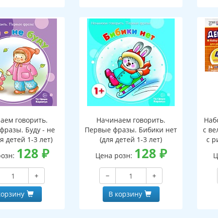
аем говорить.
Начинаем говорить.
Наб
фразы. Буду - не
Первые фразы. Бибики нет
с ве
ля детей 1-3 лет)
(для детей 1-3 лет)
с р
128
₽
128
₽
9
розн:
Цена розн:
Ц
з
+
−
+
корзину
В корзину