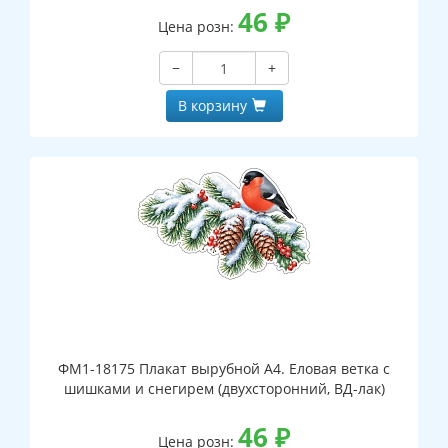
46
₽
Цена розн:
−
+
В корзину
ФМ1-18175 Плакат вырубной А4. Еловая ветка с
шишками и снегирем (двухсторонний, ВД-лак)
46
₽
Цена розн: