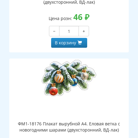
(двухсторонний, ВД-лак)
46
₽
Цена розн:
−
+
В корзину
ФМ1-18176 Плакат вырубной А4. Еловая ветка с
новогодними шарами (двухсторонний, ВД-лак)