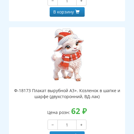
−
+
В корзину
Ф-18173 Плакат вырубной А3+. Козленок в шапке и
шарфе (двухсторонний, ВД-лак)
62
₽
Цена розн:
−
+