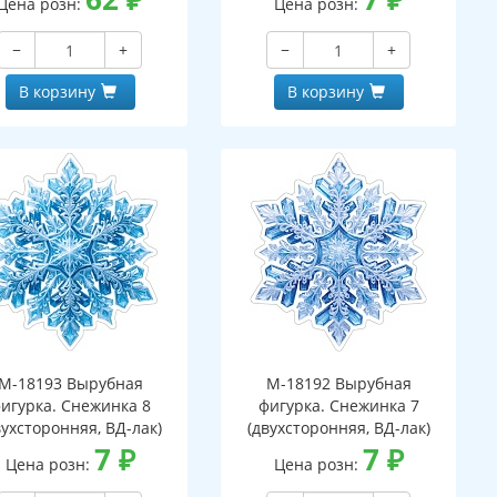
Цена розн:
Цена розн:
−
+
−
+
В корзину
В корзину
М-18193 Вырубная
М-18192 Вырубная
игурка. Снежинка 8
фигурка. Снежинка 7
вухсторонняя, ВД-лак)
(двухсторонняя, ВД-лак)
7
₽
7
₽
Цена розн:
Цена розн: