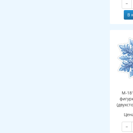
−
В 
М-18
фигур
(двухст
Цен
−