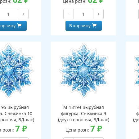
 розн:
Цена розн:
+
−
+
корзину
В корзину
195 Вырубная
М-18194 Вырубная
а. Снежинка 10
фигурка. Снежинка 9
ф
оронняя, ВД-лак)
(двухсторонняя, ВД-лак)
(д
7
₽
7
₽
а розн:
Цена розн: