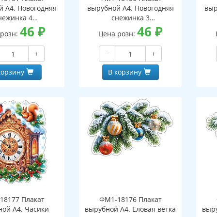
й А4. Новогодняя
вырубной А4. Новогодняя
выр
нежинка 4
снежинка 3
оронний, ВД-лак)
46
₽
(двухсторонний, ВД-лак)
46
₽
(д
 розн:
Цена розн:
+
−
+
корзину
В корзину
18177 Плакат
ФМ1-18176 Плакат
ной А4. Часики
вырубной А4. Еловая ветка
выру