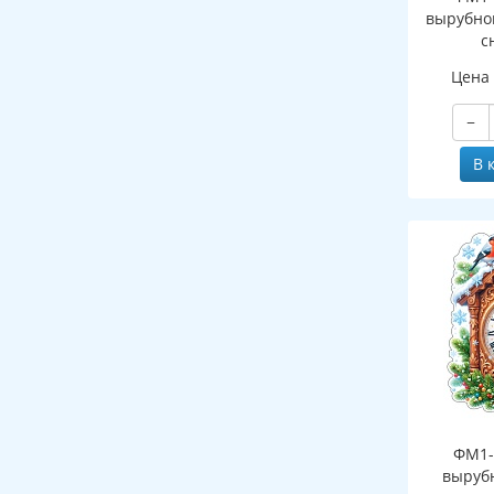
вырубно
с
(двухст
Цена
−
В 
ФМ1-
выруб