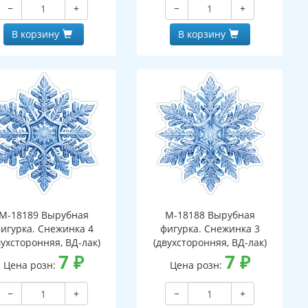
−
+
−
+
В корзину
В корзину
М-18189 Вырубная
М-18188 Вырубная
игурка. Снежинка 4
фигурка. Снежинка 3
вухсторонняя, ВД-лак)
(двухсторонняя, ВД-лак)
7
₽
7
₽
Цена розн:
Цена розн:
−
+
−
+