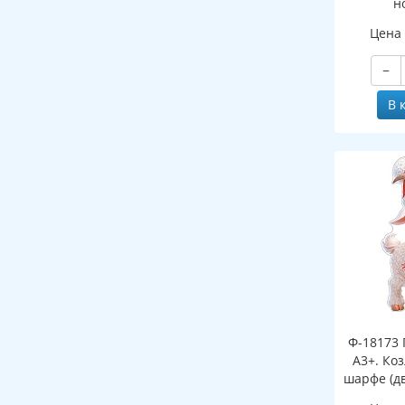
н
(двухст
Цена
−
В 
Ф-18173 
А3+. Ко
шарфе (д