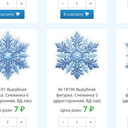
+
−
+
корзину
В корзину
191 Вырубная
М-18190 Вырубная
ка. Снежинка 6
фигурка. Снежинка 5
ф
оронняя, ВД-лак)
(двухсторонняя, ВД-лак)
(д
7
₽
7
₽
а розн:
Цена розн:
+
−
+