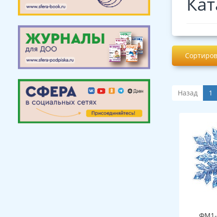
Кат
Сортиров
Назад
1
ФМ1-