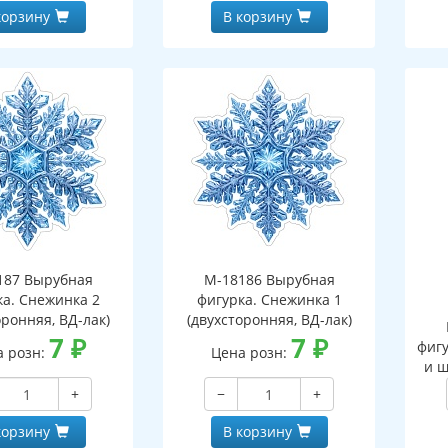
корзину
В корзину
187 Вырубная
М-18186 Вырубная
ка. Снежинка 2
фигурка. Снежинка 1
оронняя, ВД-лак)
(двухсторонняя, ВД-лак)
7
₽
7
₽
фигу
а розн:
Цена розн:
и ш
+
−
+
корзину
В корзину