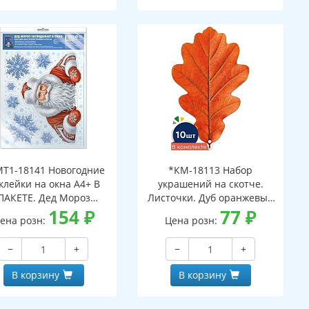
Т1-18141 Новогодние
*КМ-18113 Набор
клейки на окна А4+ В
украшений на скотче.
ПАКЕТЕ. Дед Мороз
Листочки. Дуб оранжевый
ядывает в окно (видны
154
₽
(10 шт. в наборе,
77
₽
ена розн:
Цена розн:
с обеих сторон,
двухсторонняя, ВД-лак)
многоразовые, в
−
+
−
+
ивидуальной упаковке,
вроподвесом и клеевым
В корзину
В корзину
клапаном)