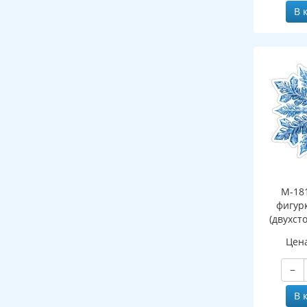
В 
М-18
фигур
(двухст
Цен
−
В 