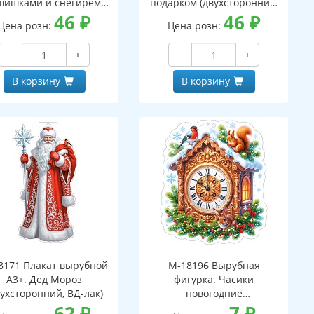
шишками и снегирем
подарком (двухсторонний,
вухсторонний, ВД-лак)
46
₽
ВД-лак)
46
₽
Цена розн:
Цена розн:
−
+
−
+
В корзину
В корзину
8171 Плакат вырубной
М-18196 Вырубная
А3+. Дед Мороз
фигурка. Часики
вухсторонний, ВД-лак)
новогодние
62
₽
(двухсторонняя, ВД-лак)
7
₽