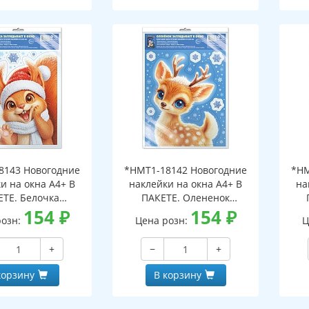
8143 Новогодние
*НМТ1-18142 Новогодние
*НМ
и на окна А4+ В
наклейки на окна А4+ В
на
ЕТЕ. Белочка
ПАКЕТЕ. Олененок
ает в окно (видны
154
₽
заглядывает в окно (видны
154
₽
загл
розн:
Цена розн:
Ц
беих сторон,
с обеих сторон,
горазовые, в
многоразовые, в
+
−
+
альной упаковке,
индивидуальной упаковке,
инд
двесом и клеевым
с европодвесом и клеевым
с е
корзину
В корзину
лапаном)
клапаном)