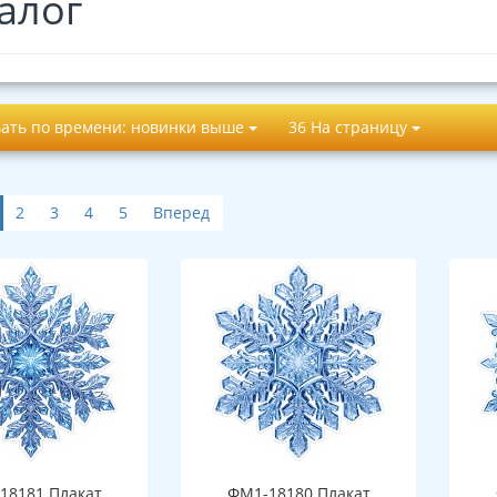
алог
ать по времени: новинки выше
36 На страницу
2
3
4
5
Вперед
18181 Плакат
ФМ1-18180 Плакат