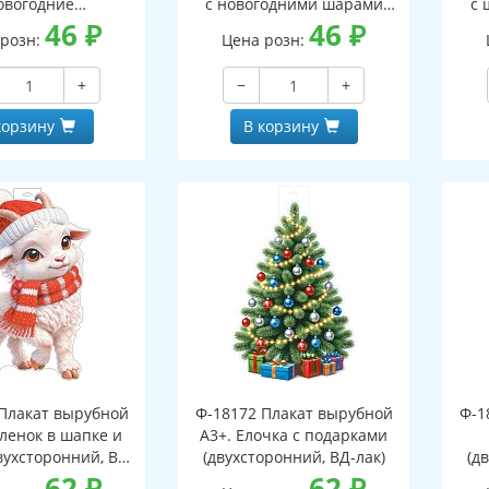
овогодние
с новогодними шарами
с 
оронний, ВД-лак)
46
₽
(двухсторонний, ВД-лак)
46
₽
(д
 розн:
Цена розн:
+
−
+
корзину
В корзину
Плакат вырубной
Ф-18172 Плакат вырубной
Ф-1
зленок в шапке и
А3+. Елочка с подарками
вухсторонний, ВД-
(двухсторонний, ВД-лак)
(д
лак)
62
₽
62
₽