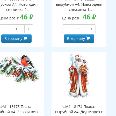
убной А4. Новогодняя
вырубной А4. Новогодняя
снежинка 2
снежинка 1
вухсторонний, ВД-лак)
46
₽
(двухсторонний, ВД-лак)
46
₽
Цена розн:
Цена розн:
−
+
−
+
В корзину
В корзину
ФМ1-18175 Плакат
ФМ1-18174 Плакат
бной А4. Еловая ветка
вырубной А4. Дед Мороз с