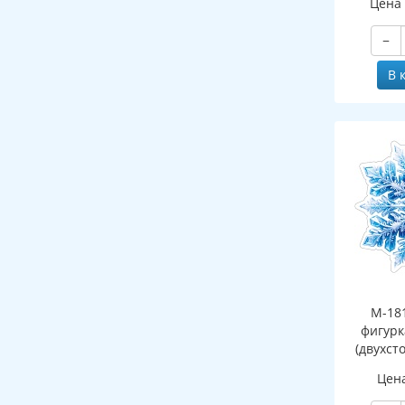
Цена
−
В 
М-18
фигурк
(двухст
Цен