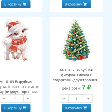
В корзину
В корзину
М-18182 Вырубная
фигурка. Елочка с
подарками (двухсторонняя,
М-18183 Вырубная
ВД-лак)
7
₽
рка. Козленок в шапке
Цена розн:
арфе (двухсторонняя,
ВД-лак)
−
+
−
+
В корзину
В корзину