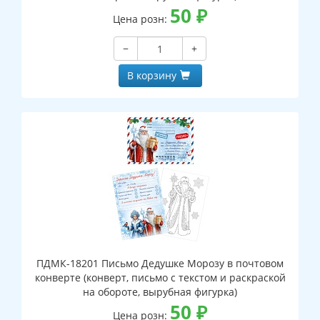
50
₽
Цена розн:
−
+
В корзину
ПДМК-18201 Письмо Дедушке Морозу в почтовом
конверте (конверт, письмо с текстом и раскраской
на обороте, вырубная фигурка)
50
₽
Цена розн: