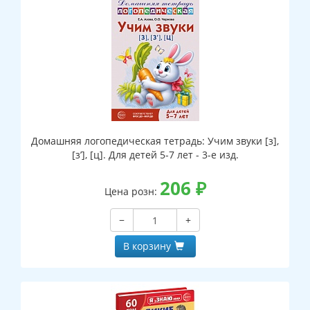
Домашняя логопедическая тетрадь: Учим звуки [з],
[з’], [ц]. Для детей 5-7 лет - 3-е изд.
206
₽
Цена розн:
−
+
В корзину