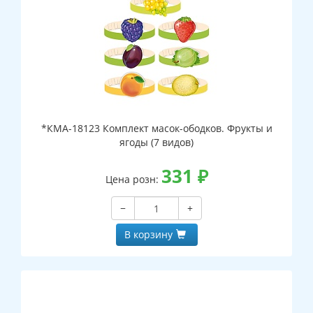
*КМА-18123 Комплект масок-ободков. Фрукты и
ягоды (7 видов)
331
₽
Цена розн:
−
+
В корзину