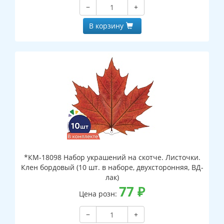
−
+
В корзину
*КМ-18098 Набор украшений на скотче. Листочки.
Клен бордовый (10 шт. в наборе, двухсторонняя, ВД-
лак)
77
₽
Цена розн:
−
+