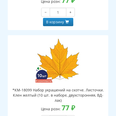
77
₽
Цена розн:
−
+
В корзину
*КМ-18099 Набор украшений на скотче. Листочки.
Клен желтый (10 шт. в наборе, двухсторонняя, ВД-
лак)
77
₽
Цена розн: