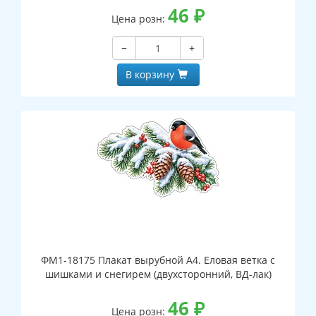
46
₽
Цена розн:
−
+
В корзину
ФМ1-18175 Плакат вырубной А4. Еловая ветка с
шишками и снегирем (двухсторонний, ВД-лак)
46
₽
Цена розн: