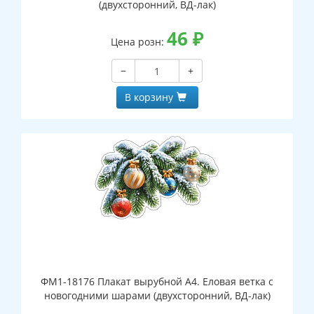
(двухсторонний, ВД-лак)
46
₽
Цена розн:
−
+
В корзину
ФМ1-18176 Плакат вырубной А4. Еловая ветка с
новогодними шарами (двухсторонний, ВД-лак)