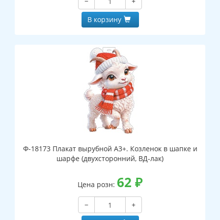
−
+
В корзину
Ф-18173 Плакат вырубной А3+. Козленок в шапке и
шарфе (двухсторонний, ВД-лак)
62
₽
Цена розн:
−
+