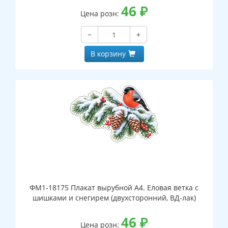
46
₽
Цена розн:
−
+
В корзину
ФМ1-18175 Плакат вырубной А4. Еловая ветка с
шишками и снегирем (двухсторонний, ВД-лак)
46
₽
Цена розн: