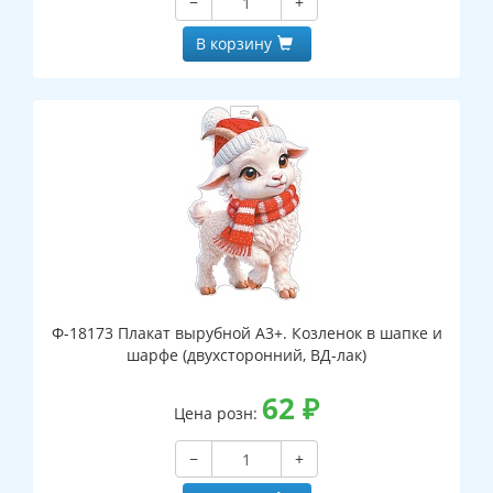
−
+
В корзину
Ф-18173 Плакат вырубной А3+. Козленок в шапке и
шарфе (двухсторонний, ВД-лак)
62
₽
Цена розн:
−
+