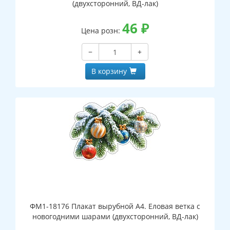
(двухсторонний, ВД-лак)
46
₽
Цена розн:
−
+
В корзину
ФМ1-18176 Плакат вырубной А4. Еловая ветка с
новогодними шарами (двухсторонний, ВД-лак)