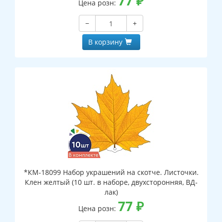
77
₽
Цена розн:
−
+
В корзину
*КМ-18099 Набор украшений на скотче. Листочки.
Клен желтый (10 шт. в наборе, двухсторонняя, ВД-
лак)
77
₽
Цена розн: