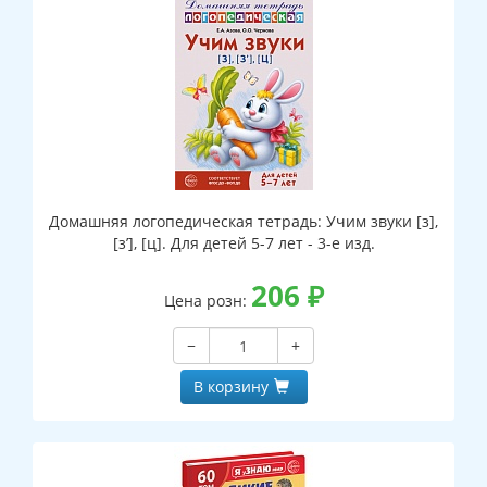
Домашняя логопедическая тетрадь: Учим звуки [з],
[з’], [ц]. Для детей 5-7 лет - 3-е изд.
206
₽
Цена розн:
−
+
В корзину