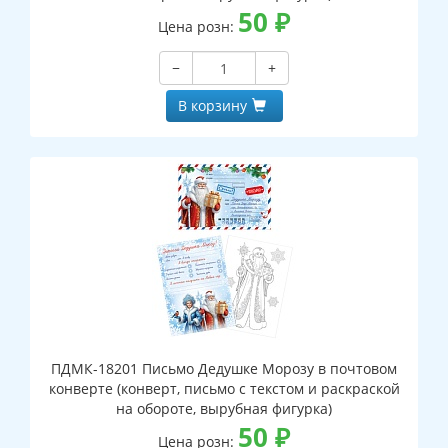
50
₽
Цена розн:
−
+
В корзину
ПДМК-18201 Письмо Дедушке Морозу в почтовом
конверте (конверт, письмо с текстом и раскраской
на обороте, вырубная фигурка)
50
₽
Цена розн: