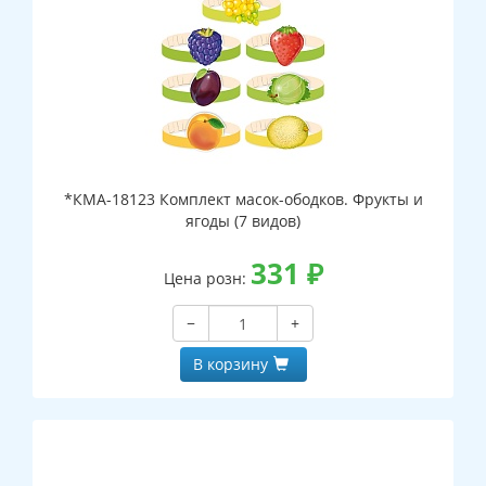
*КМА-18123 Комплект масок-ободков. Фрукты и
ягоды (7 видов)
331
₽
Цена розн:
−
+
В корзину