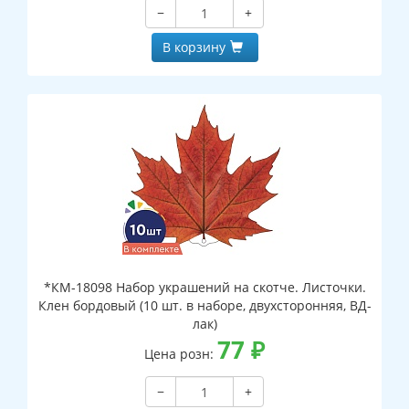
−
+
В корзину
*КМ-18098 Набор украшений на скотче. Листочки.
Клен бордовый (10 шт. в наборе, двухсторонняя, ВД-
лак)
77
₽
Цена розн:
−
+