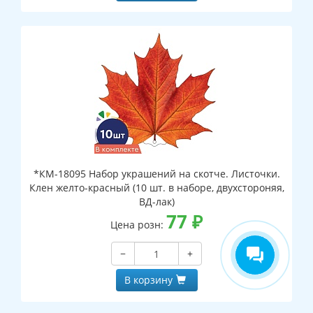
*КМ-18095 Набор украшений на скотче. Листочки.
Клен желто-красный (10 шт. в наборе, двухстороняя,
ВД-лак)
77
₽
Цена розн:
−
+
В корзину