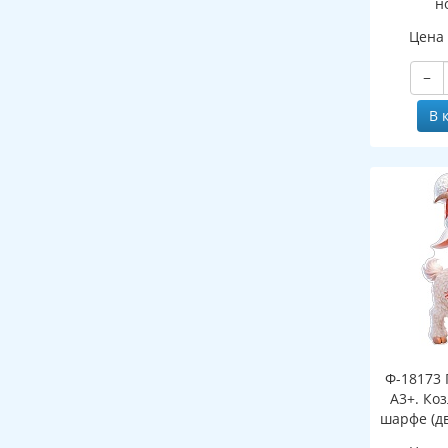
н
(двухст
Цена
−
В 
Ф-18173 
А3+. Ко
шарфе (д