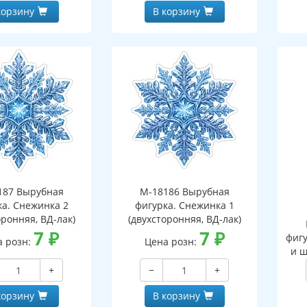
корзину
В корзину
187 Вырубная
М-18186 Вырубная
ка. Снежинка 2
фигурка. Снежинка 1
оронняя, ВД-лак)
(двухсторонняя, ВД-лак)
7
₽
7
₽
фигу
а розн:
Цена розн:
и ш
+
−
+
корзину
В корзину