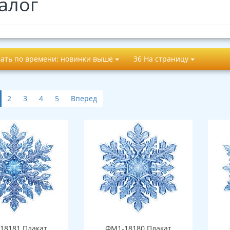
алог
ать по времени: новинки выше
36 На страницу
2
3
4
5
Вперед
18181 Плакат
ФМ1-18180 Плакат