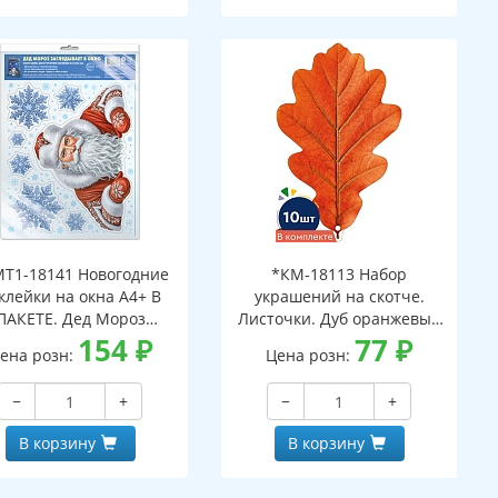
Т1-18141 Новогодние
*КМ-18113 Набор
клейки на окна А4+ В
украшений на скотче.
ПАКЕТЕ. Дед Мороз
Листочки. Дуб оранжевый
ядывает в окно (видны
154
₽
(10 шт. в наборе,
77
₽
ена розн:
Цена розн:
с обеих сторон,
двухсторонняя, ВД-лак)
многоразовые, в
−
+
−
+
ивидуальной упаковке,
вроподвесом и клеевым
В корзину
В корзину
клапаном)