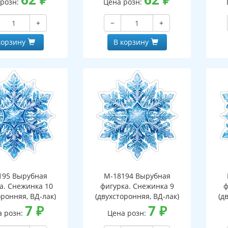
 розн:
Цена розн:
+
−
+
корзину
В корзину
195 Вырубная
М-18194 Вырубная
а. Снежинка 10
фигурка. Снежинка 9
ф
оронняя, ВД-лак)
(двухсторонняя, ВД-лак)
(д
7
₽
7
₽
а розн:
Цена розн: