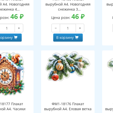
й А4. Новогодняя
вырубной А4. Новогодняя
выр
нежинка 4
снежинка 3
оронний, ВД-лак)
46
₽
(двухсторонний, ВД-лак)
46
₽
(д
 розн:
Цена розн:
+
−
+
корзину
В корзину
18177 Плакат
ФМ1-18176 Плакат
ной А4. Часики
вырубной А4. Еловая ветка
выру