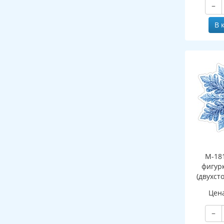
−
В 
М-18
фигур
(двухст
Цен
−