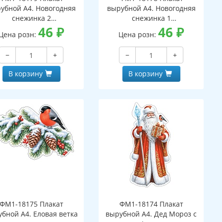
убной А4. Новогодняя
вырубной А4. Новогодняя
снежинка 2
снежинка 1
вухсторонний, ВД-лак)
46
₽
(двухсторонний, ВД-лак)
46
₽
Цена розн:
Цена розн:
−
+
−
+
В корзину
В корзину
ФМ1-18175 Плакат
ФМ1-18174 Плакат
бной А4. Еловая ветка
вырубной А4. Дед Мороз с