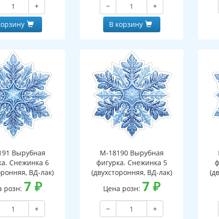
+
−
+
корзину
В корзину
191 Вырубная
М-18190 Вырубная
ка. Снежинка 6
фигурка. Снежинка 5
ф
оронняя, ВД-лак)
(двухсторонняя, ВД-лак)
(д
7
₽
7
₽
а розн:
Цена розн:
+
−
+