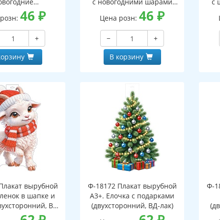
овогодние
с новогодними шарами
с 
оронний, ВД-лак)
46
₽
(двухсторонний, ВД-лак)
46
₽
(д
 розн:
Цена розн:
+
−
+
корзину
В корзину
Плакат вырубной
Ф-18172 Плакат вырубной
Ф-1
зленок в шапке и
А3+. Елочка с подарками
вухсторонний, ВД-
(двухсторонний, ВД-лак)
(д
лак)
62
₽
62
₽