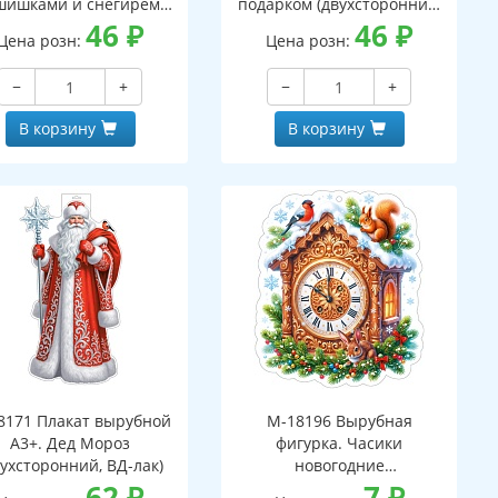
шишками и снегирем
подарком (двухсторонний,
вухсторонний, ВД-лак)
46
₽
ВД-лак)
46
₽
Цена розн:
Цена розн:
−
+
−
+
В корзину
В корзину
8171 Плакат вырубной
М-18196 Вырубная
А3+. Дед Мороз
фигурка. Часики
вухсторонний, ВД-лак)
новогодние
62
₽
(двухсторонняя, ВД-лак)
7
₽