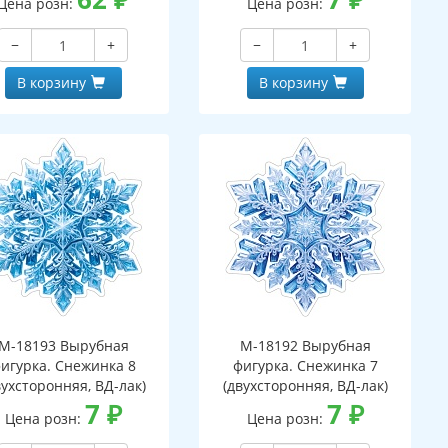
Цена розн:
Цена розн:
−
+
−
+
В корзину
В корзину
М-18193 Вырубная
М-18192 Вырубная
игурка. Снежинка 8
фигурка. Снежинка 7
вухсторонняя, ВД-лак)
(двухсторонняя, ВД-лак)
7
₽
7
₽
Цена розн:
Цена розн: