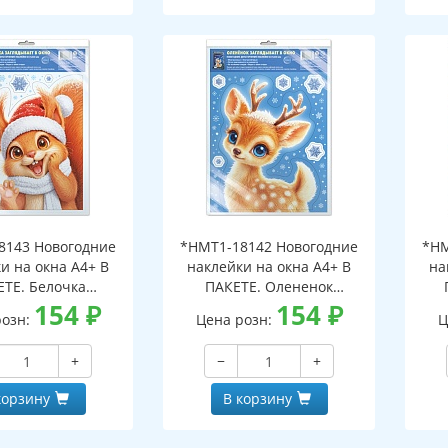
8143 Новогодние
*НМТ1-18142 Новогодние
*НМ
и на окна А4+ В
наклейки на окна А4+ В
на
ЕТЕ. Белочка
ПАКЕТЕ. Олененок
ает в окно (видны
154
₽
заглядывает в окно (видны
154
₽
загл
розн:
Цена розн:
Ц
беих сторон,
с обеих сторон,
горазовые, в
многоразовые, в
+
−
+
альной упаковке,
индивидуальной упаковке,
инд
двесом и клеевым
с европодвесом и клеевым
с е
корзину
В корзину
лапаном)
клапаном)