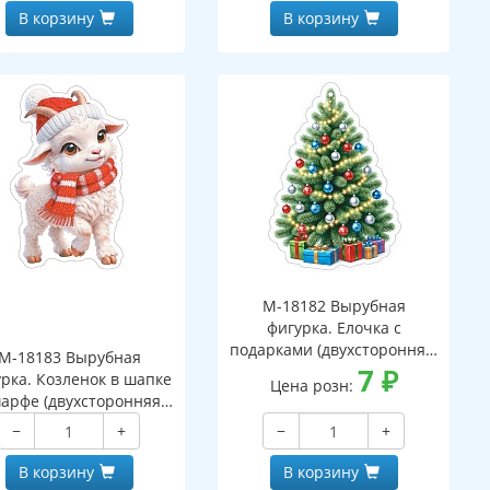
В корзину
В корзину
М-18182 Вырубная
фигурка. Елочка с
подарками (двухсторонняя,
М-18183 Вырубная
ВД-лак)
7
₽
рка. Козленок в шапке
Цена розн:
арфе (двухсторонняя,
ВД-лак)
−
+
−
+
В корзину
В корзину