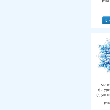
Цена
−
В 
М-18
фигурк
(двухст
Цен