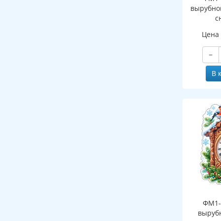
вырубно
с
(двухст
Цена
−
В 
ФМ1-
выруб