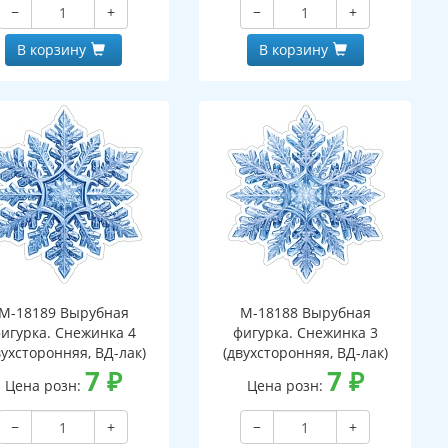
−
+
−
+
В корзину
В корзину
М-18189 Вырубная
М-18188 Вырубная
игурка. Снежинка 4
фигурка. Снежинка 3
вухсторонняя, ВД-лак)
(двухсторонняя, ВД-лак)
7
₽
7
₽
Цена розн:
Цена розн:
−
+
−
+