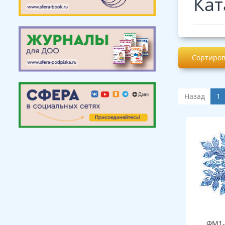
Кат
Сортиров
Назад
1
ФМ1-