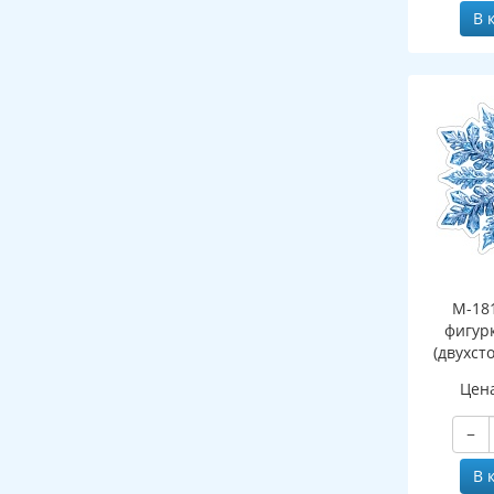
В 
М-18
фигур
(двухст
Цен
−
В 