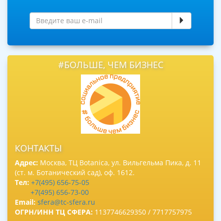
#БОЛЬШЕ, ЧЕМ БИЗНЕС
КОНТАКТЫ
Адрес:
Москва, ТЦ Botanica, ул. Вильгельма Пика, д. 11
(ст. м. Ботанический сад), оф. 1612.
Тел:
+7(495) 656-75-05
+7(495) 656-73-00
Email:
sfera@tc-sfera.ru
ОГРН/ИНН ТЦ СФЕРА:
1137746629350 / 7717757975