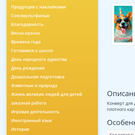
Продукция с наклейками
Союзмультфильм
Благодарность
Весна-красна
Времена года
Готовимся к школе
День народного единства
День рождения
Дошкольная подготовка
Животные и природа
Описан
Жизнь великих людей для детей
заказная работа
Конверт для 
плотного кар
Игровая деятельность
Особен
Иностранный язык
История
Код товара: