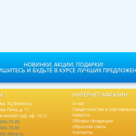
НОВИНКИ, АКЦИИ, ПОДАРКИ!
ШИТЕСЬ И БУДЬТЕ В КУРСЕ ЛУЧШИХ ПРЕДЛОЖЕ
Ы
ИНТЕРНЕТ-МАГАЗИН
а, ТЦ Botanica,
О нас
Свидетельства и сертификат
ма Пика, д. 11
Новости
нический сад), оф. 1612.
Обзоры продукции
 656-75-05
Обратная связь
 656-73-00
Контакты
@tc-sfera.ru