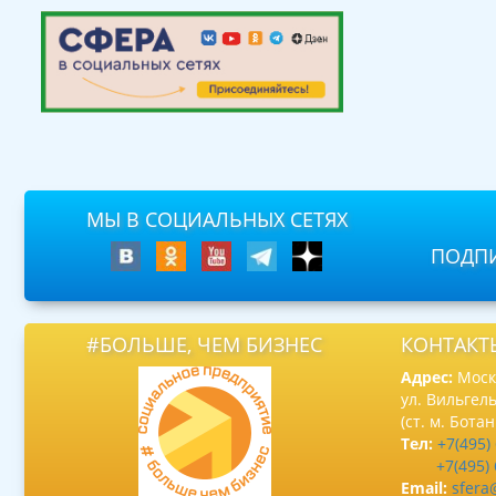
МЫ В СОЦИАЛЬНЫХ СЕТЯХ
ПОДПИ
#БОЛЬШЕ, ЧЕМ БИЗНЕС
КОНТАКТ
Адрес:
Москв
ул. Вильгель
(ст. м. Бота
Тел:
+7(495)
+7(495)
Email:
sfera