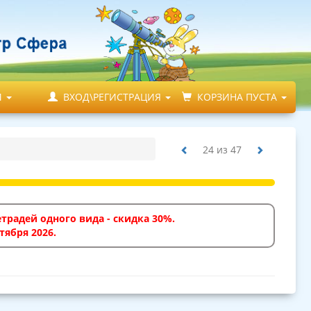
М
ВХОД\РЕГИСТРАЦИЯ
КОРЗИНА ПУСТА
24
из
47
традей одного вида - скидка 30%.
тября 2026.