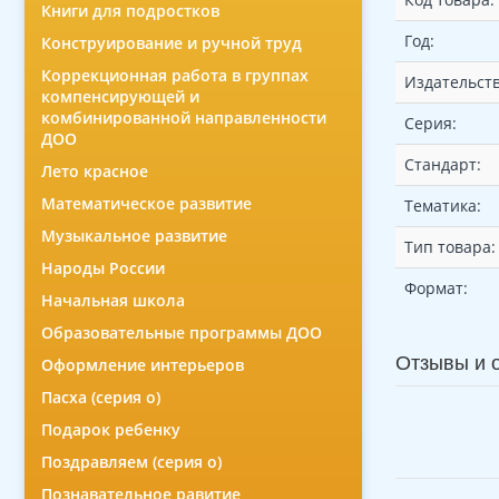
Книги для подростков
Год:
Конструирование и ручной труд
Коррекционная работа в группах
Издательств
компенсирующей и
комбинированной направленности
Серия:
ДОО
Стандарт:
Лето красное
Математическое развитие
Тематика:
Музыкальное развитие
Тип товара:
Народы России
Формат:
Начальная школа
Образовательные программы ДОО
Отзывы и 
Оформление интерьеров
Пасха (серия о)
Подарок ребенку
Поздравляем (серия о)
Познавательное равитие