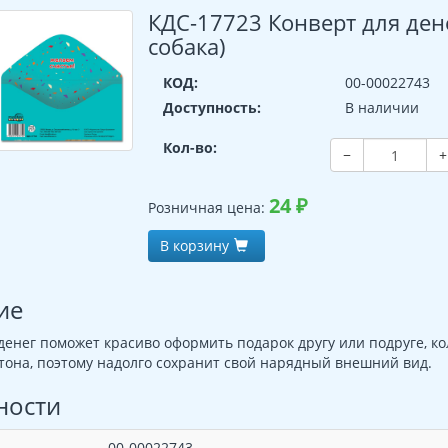
КДС-17723 Конверт для дене
собака)
КОД:
00-00022743
Доступность:
В наличии
Кол-во:
−
+
24
₽
Розничная цена:
В корзину
ие
денег поможет красиво оформить подарок другу или подруге, ко
тона, поэтому надолго сохранит свой нарядный внешний вид.
ности
00-00022743