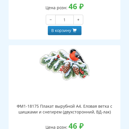
46
₽
Цена розн:
−
+
В корзину
ФМ1-18175 Плакат вырубной А4. Еловая ветка с
шишками и снегирем (двухсторонний, ВД-лак)
46
₽
Цена розн: