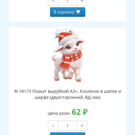
−
+
В корзину
Ф-18173 Плакат вырубной А3+. Козленок в шапке и
шарфе (двухсторонний, ВД-лак)
62
₽
Цена розн:
−
+