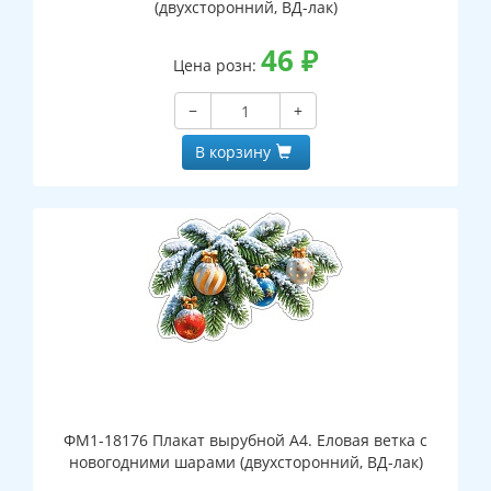
(двухсторонний, ВД-лак)
46
₽
Цена розн:
−
+
В корзину
ФМ1-18176 Плакат вырубной А4. Еловая ветка с
новогодними шарами (двухсторонний, ВД-лак)