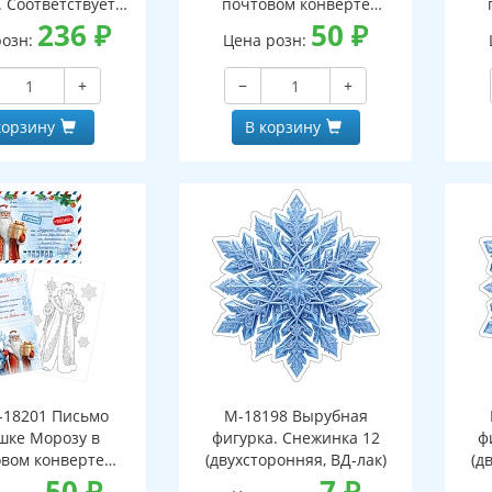
. Соответствует
почтовом конверте
- 3-е изд. испр.
236
₽
(конверт, письмо с текстом
50
₽
(кон
розн:
Цена розн:
и раскраской на обороте,
и р
вырубная фигурка)
+
−
+
корзину
В корзину
18201 Письмо
М-18198 Вырубная
шке Морозу в
фигурка. Снежинка 12
ф
вом конверте
(двухсторонняя, ВД-лак)
(д
 письмо с текстом
50
₽
7
₽