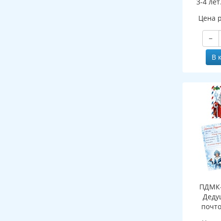
3-4 лет
ФГОС ДО 
Цена 
−
В 
ПДМК-
Деду
почто
(конверт,