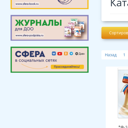
Кат
Сортиров
Назад
1
*Ф-1