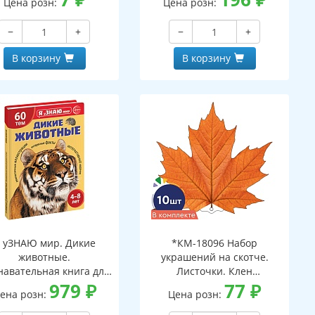
Цена розн:
Цена розн:
−
+
−
+
В корзину
В корзину
 уЗНАЮ мир. Дикие
*КМ-18096 Набор
животные.
украшений на скотче.
навательная книга для
Листочки. Клен
детей 4-8 лет
979
₽
оранжевый (10 шт. в
77
₽
ена розн:
Цена розн:
наборе, двухсторонний,
ВД-лак)