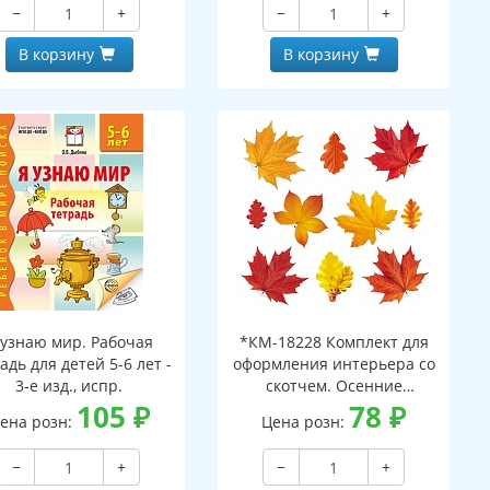
−
+
−
+
В корзину
В корзину
 узнаю мир. Рабочая
*КМ-18228 Комплект для
адь для детей 5-6 лет -
оформления интерьера со
3-е изд., испр.
скотчем. Осенние
105
₽
листочки-2 (10 видов)
78
₽
ена розн:
Цена розн:
−
+
−
+