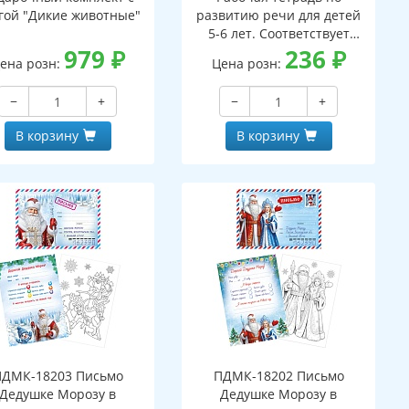
гой "Дикие животные"
развитию речи для детей
5-6 лет. Соответствует
979
₽
ФГОС ДО - 3-е изд. испр.
236
₽
ена розн:
Цена розн:
−
+
−
+
В корзину
В корзину
ПДМК-18203 Письмо
ПДМК-18202 Письмо
Дедушке Морозу в
Дедушке Морозу в