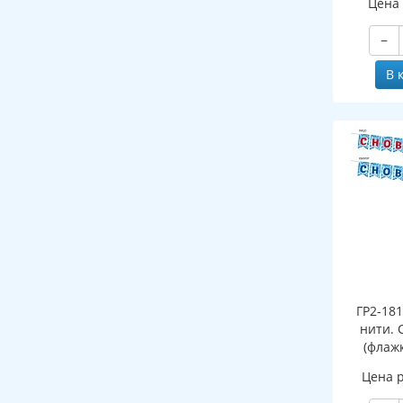
Цена
и раскра
выру
−
В 
ГР2-18
нити. 
(флажк
Цена 