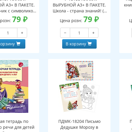
Й А3+ В ПАКЕТЕ.
ВЫРУБНОЙ А3+ В ПАКЕТЕ.
кни
чик с символикой
Школа - страна знаний! (в
индивидуальной
79
₽
индивидуальной упаковке,
79
₽
 розн:
Цена розн:
Ц
, с европодвесом
с европодвесом и клеевым
евым клапаном,
клапаном, двухсторонний,
+
−
+
ронний, ВД-лак)
ВД-лак)
корзину
В корзину
ая тетрадь по
ПДМК-18204 Письмо
ю речи для детей
Дедушке Морозу в