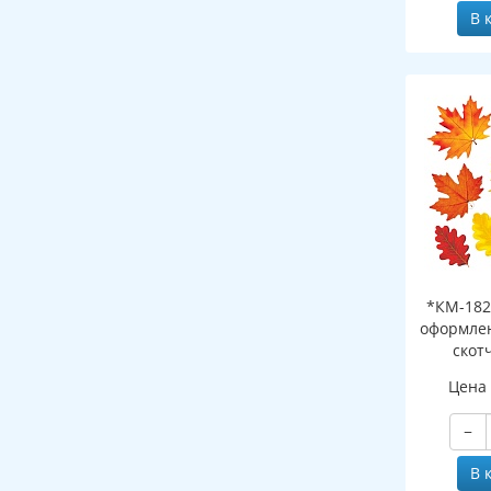
В 
*КМ-182
оформлен
скот
листоч
Цена
−
В 