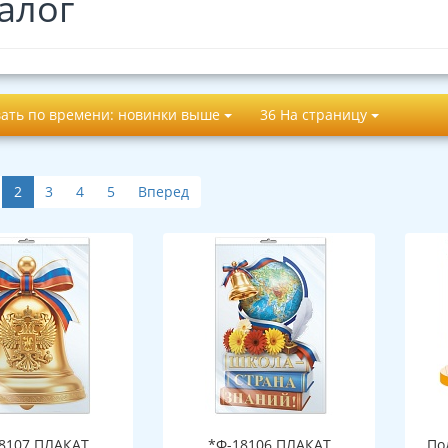
алог
ать по времени: новинки выше
36 На страницу
2
3
4
5
Вперед
8107 ПЛАКАТ
*Ф-18106 ПЛАКАТ
По