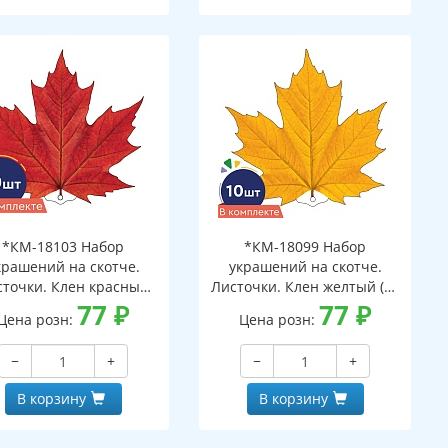
*КМ-18103 Набор
*КМ-18099 Набор
крашений на скотче.
украшений на скотче.
сточки. Клен красный
Листочки. Клен желтый (10
(10 шт. в наборе,
77
₽
шт. в наборе,
77
₽
Цена розн:
Цена розн:
ухсторонняя, ВД-лак)
двухсторонняя, ВД-лак)
−
+
−
+
В корзину
В корзину