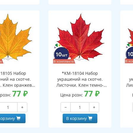
18105 Набор
*КМ-18104 Набор
ний на скотче.
украшений на скотче.
у
. Клен оранжево-
Листочки. Клен темно-
Ли
10 шт. в наборе,
77
₽
красный (10 шт. в наборе,
77
₽
 розн:
Цена розн:
ронняя, ВД-лак)
двухсторонняя, ВД-лак)
дв
+
−
+
корзину
В корзину