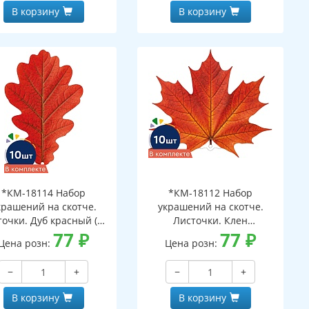
В корзину
В корзину
*КМ-18114 Набор
*КМ-18112 Набор
крашений на скотче.
украшений на скотче.
очки. Дуб красный (10
Листочки. Клен
шт. в наборе,
77
₽
оранжевый (10 шт. в
77
₽
Цена розн:
Цена розн:
ухсторонняя, ВД-лак)
наборе, двухсторонняя, ВД-
лак)
−
+
−
+
В корзину
В корзину