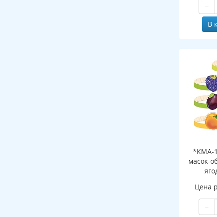
−
В 
*КМА-1
масок-о
яго
Цена 
−