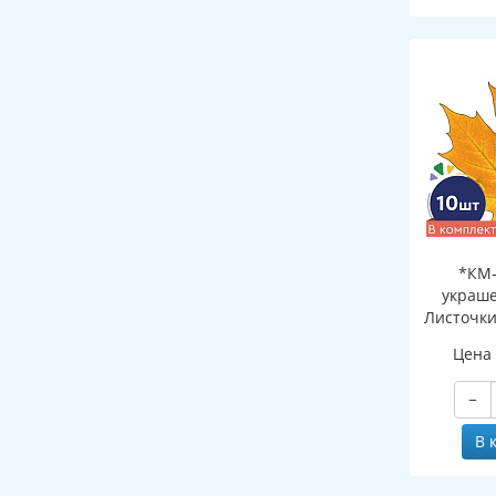
*КМ-
украше
Листочки
желтый (
Цена
двухсто
−
В 