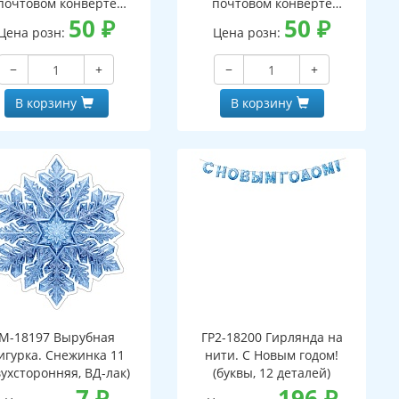
почтовом конверте
почтовом конверте
верт, письмо с текстом
50
₽
(конверт, письмо с текстом
50
₽
Цена розн:
Цена розн:
аскраской на обороте,
и раскраской на обороте,
вырубная фигурка)
вырубная фигурка)
−
+
−
+
В корзину
В корзину
М-18197 Вырубная
ГР2-18200 Гирлянда на
игурка. Снежинка 11
нити. С Новым годом!
вухсторонняя, ВД-лак)
(буквы, 12 деталей)
7
₽
196
₽