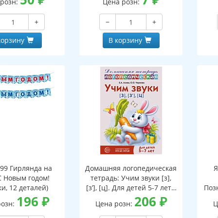
 розн:
Цена розн:
ской на обороте,
бная фигурка)
+
−
+
корзину
В корзину
199 Гирлянда на
Домашняя логопедическая
Я
С Новым годом!
тетрадь: Учим звуки [з],
и, 12 деталей)
[з’], [ц]. Для детей 5-7 лет -
Поз
196
₽
3-е изд.
206
₽
розн:
Цена розн:
Ц