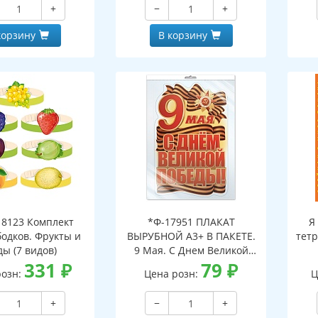
+
−
+
корзину
В корзину
8123 Комплект
*Ф-17951 ПЛАКАТ
Я
бодков. Фрукты и
ВЫРУБНОЙ А3+ В ПАКЕТЕ.
тетр
ды (7 видов)
9 Мая. С Днем Великой
331
₽
Победы! (двухсторонний,
79
₽
розн:
Цена розн:
Ц
ВД-лак, в индивидуальной
упаковке, с европодвесом
+
−
+
и клеевым клапаном)