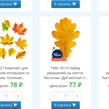
корзину
В корзину
27 Комплект для
*КМ-18115 Набор
ия интерьера со
украшений на скотче.
у
чем. Осенние
Листочки. Дуб желтый (10
Лист
ки-1 (10 видов)
78
₽
шт. в наборе,
77
₽
 розн:
Цена розн:
двухсторонняя, ВД-лак)
дв
+
−
+
корзину
В корзину