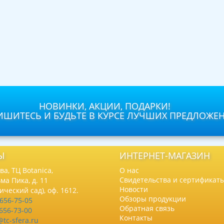
НОВИНКИ, АКЦИИ, ПОДАРКИ!
ШИТЕСЬ И БУДЬТЕ В КУРСЕ ЛУЧШИХ ПРЕДЛОЖЕ
Ы
ИНТЕРНЕТ-МАГАЗИН
а, ТЦ Botanica,
О нас
Свидетельства и сертификат
ма Пика, д. 11
Новости
нический сад), оф. 1612.
Обзоры продукции
 656-75-05
Обратная связь
 656-73-00
Контакты
@tc-sfera.ru