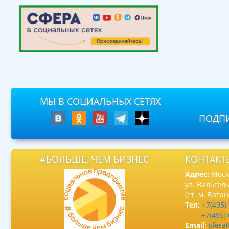
МЫ В СОЦИАЛЬНЫХ СЕТЯХ
ПОДПИ
#БОЛЬШЕ, ЧЕМ БИЗНЕС
КОНТАКТ
Адрес:
Москв
ул. Вильгель
(ст. м. Бота
Тел:
+7(495)
+7(495)
Email:
sfera