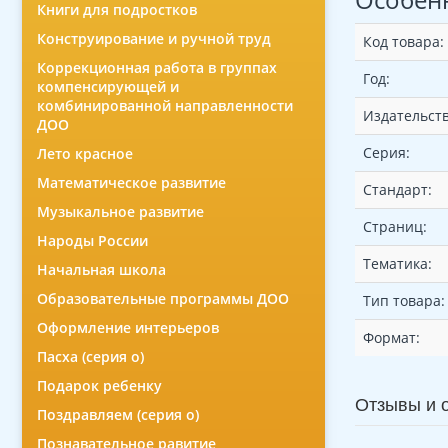
Книги для подростков
Конструирование и ручной труд
Код товара:
Коррекционная работа в группах
Год:
компенсирующей и
комбинированной направленности
Издательств
ДОО
Серия:
Лето красное
Математическое развитие
Стандарт:
Музыкальное развитие
Страниц:
Народы России
Тематика:
Начальная школа
Образовательные программы ДОО
Тип товара:
Оформление интерьеров
Формат:
Пасха (серия о)
Подарок ребенку
Отзывы и 
Поздравляем (серия о)
Познавательное равитие