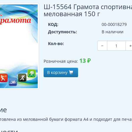
Ш-15564 Грамота спортивна
мелованная 150 г
КОД:
00-00018279
Доступность:
В наличии
Кол-во:
−
+
13
₽
Розничная цена:
В корзину
ие
товлена из мелованной бумаги формата А4 и подходит для печа
ности