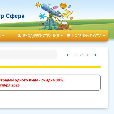
М
ВХОД\РЕГИСТРАЦИЯ
КОРЗИНА ПУСТА
36
из
51
традей одного вида - скидка 30%.
тября 2026.