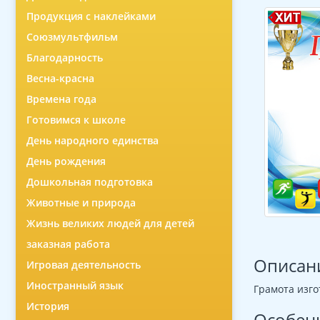
Продукция с наклейками
Союзмультфильм
Благодарность
Весна-красна
Времена года
Готовимся к школе
День народного единства
День рождения
Дошкольная подготовка
Животные и природа
Жизнь великих людей для детей
заказная работа
Описан
Игровая деятельность
Иностранный язык
Грамота изго
История
Особен