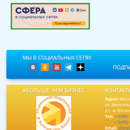
МЫ В СОЦИАЛЬНЫХ СЕТЯХ
ПОДПИ
#БОЛЬШЕ, ЧЕМ БИЗНЕС
КОНТАКТ
Адрес:
Москв
ул. Вильгель
(ст. м. Бота
Тел:
+7(495)
+7(495)
Email:
sfera