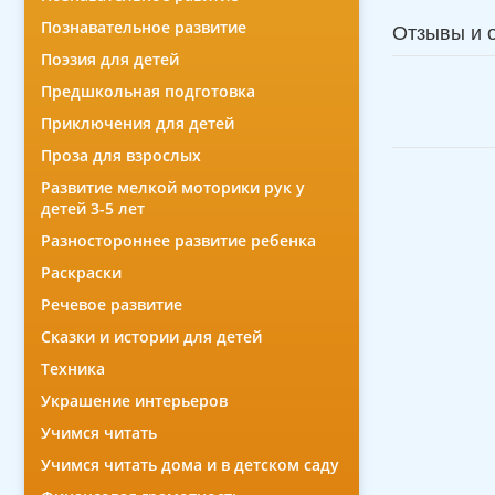
Познавательное развитие
Отзывы и 
Поэзия для детей
Предшкольная подготовка
Приключения для детей
Проза для взрослых
Развитие мелкой моторики рук у
детей 3-5 лет
Разностороннее развитие ребенка
Раскраски
Речевое развитие
Сказки и истории для детей
Техника
Украшение интерьеров
Учимся читать
Учимся читать дома и в детском саду