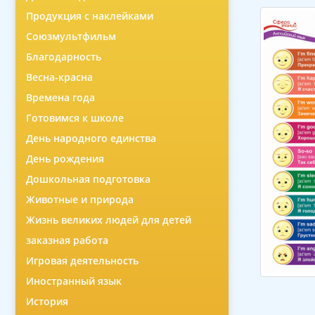
Продукция с наклейками
Союзмультфильм
Благодарность
Весна-красна
Времена года
Готовимся к школе
День народного единства
День рождения
Дошкольная подготовка
Животные и природа
Жизнь великих людей для детей
заказная работа
Игровая деятельность
Иностранный язык
История