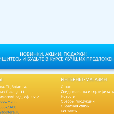
НОВИНКИ, АКЦИИ, ПОДАРКИ!
ШИТЕСЬ И БУДЬТЕ В КУРСЕ ЛУЧШИХ ПРЕДЛОЖЕ
Ы
ИНТЕРНЕТ-МАГАЗИН
а, ТЦ Botanica,
О нас
Свидетельства и сертификат
ма Пика, д. 11
Новости
нический сад), оф. 1612.
Обзоры продукции
 656-75-05
Обратная связь
 656-73-00
Контакты
@tc-sfera.ru