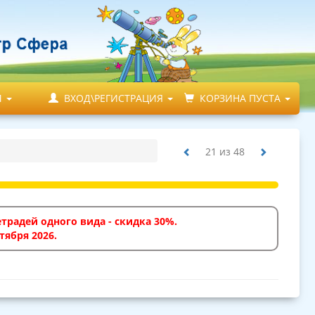
М
ВХОД\РЕГИСТРАЦИЯ
КОРЗИНА ПУСТА
21
из
48
традей одного вида - скидка 30%.
тября 2026.