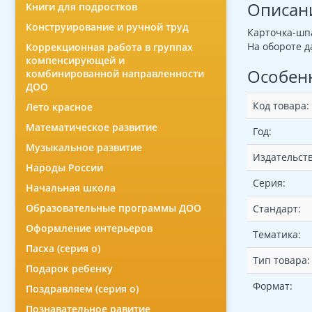
Описан
Книги для подростков
Конструирование и ручной труд
Карточка-шпа
На обороте д
Коррекционная работа в группах
компенсирующей и
Особен
комбинированной направленности
ДОО
Код товара:
Лето красное
Математическое развитие
Год:
Музыкальное развитие
Издательств
Народы России
Серия:
Начальная школа
Образовательные программы ДОО
Стандарт:
Оформление интерьеров
Тематика:
Пасха (серия о)
Тип товара:
Подарок ребенку
Формат:
Поздравляем (серия о)
Познавательное равитие