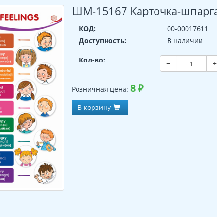
ШМ-15167 Карточка-шпаргалк
КОД:
00-00017611
Доступность:
В наличии
Кол-во:
−
+
8
₽
Розничная цена:
В корзину