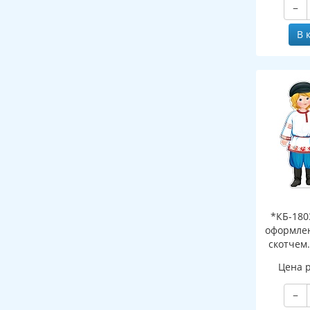
−
В 
*КБ-180
оформлен
скотчем
Русские (
Цена 
−