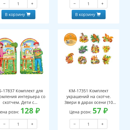
−
+
−
+
В корзину
В корзину
Б-17837 Комплект для
КМ-17351 Комплект
рмления интерьера со
украшений на скотче.
скотчем. Дети с
Звери в дарах осени (10
ьбертом (2 плаката А3,
128
₽
фигурок в комплекте)
57
₽
ена розн:
Цена розн:
двухсторонние)
−
+
−
+