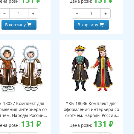
ена розн:
Цена розн:
блестки в лаке)
−
+
−
+
В корзину
В корзину
Б-18037 Комплект для
*КБ-18036 Комплект для
рмления интерьера со
оформления интерьера со
тчем. Народы России.
скотчем. Народы России.
укчи (2 плаката А3)
131
₽
Калмыки (2 плаката А3)
131
₽
ена розн:
Цена розн: