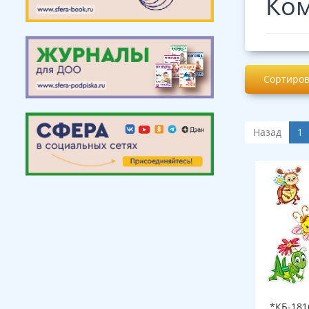
Ком
Сортиров
Назад
1
*КБ-181