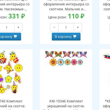
ия интерьера со
оформления интерьера со
офо
ем. Насекомые-
скотчем. Мальчик и
ско
малыши
331
₽
девочка с Российским
110
₽
(пл
розн:
Цена розн:
Ц
флагом (2 плаката А4)
+
−
+
корзину
В корзину
740 Комплект
КМ-10346 Комплект
*К
ний на скотче.
украшений на скотче.
офо