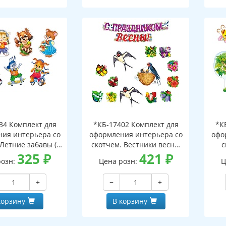
34 Комплект для
*КБ-17402 Комплект для
*К
ия интерьера со
оформления интерьера со
офо
 Летние забавы (7
скотчем. Вестники весны
с
ых плакатов А4)
325
₽
(гирлянда 2 м, 3 фигуры
421
₽
д
розн:
Цена розн:
Ц
ласточек А4, весенний
пл
набор из 10-ти цветов)
+
−
+
корзину
В корзину