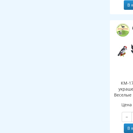
В 
КМ-17
украше
Веселые 
в 
Цена
−
В 