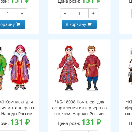
розн:
Цена розн:
Ц
стки в лаке)
лак)
+
−
+
корзину
В корзину
40 Комплект для
*КБ-18038 Комплект для
*К
ия интерьера со
оформления интерьера со
офо
. Народы России.
скотчем. Народы России.
ско
манси (2 плаката
131
₽
Удмурты (2 плаката А3)
131
₽
Ч
розн:
Цена розн:
Ц
А3)