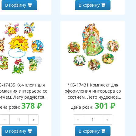
В корзину
В корзину
Б-17435 Комплект для
*КБ-17431 Комплект для
рмления интерьера со
оформления интерьера со
отчем. Лету радуются
скотчем. Лето чудесное
! (фигурный плакат А3,
378
₽
(фигурный плакат А3 и 5
301
₽
ена розн:
Цена розн:
игурных плакатов А4)
фигур зверей А4)
−
+
−
+
В корзину
В корзину