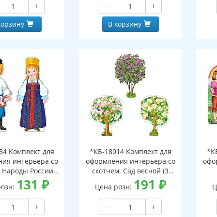
+
−
+
корзину
В корзину
34 Комплект для
*КБ-18014 Комплект для
*К
ия интерьера со
оформления интерьера со
офо
. Народы России.
скотчем. Сад весной (3
2 плак. А3, УФ-лак)
131
₽
фигуры деревьев А3, УФ-
191
₽
мол
розн:
Цена розн:
Ц
лак)
+
−
+