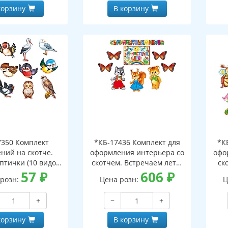
корзину
В корзину
350 Комплект
*КБ-17436 Комплект для
*К
ний на скотче.
оформления интерьера со
офо
птички (10 видов
скотчем. Встречаем лето!
ск
комплекте)
57
₽
(гирлянда 1,86 м с
606
₽
все
 розн:
Цена розн:
Ц
плакатом А3, 3 фигурных
7 ф
плаката А3, фигура
+
−
+
бабочки А4 по 4 шт.)
корзину
В корзину