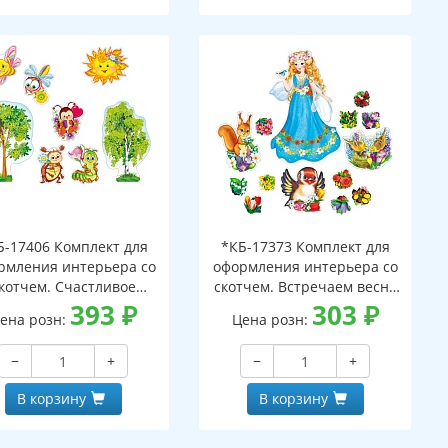
Б-17406 Комплект для
*КБ-17373 Комплект для
рмления интерьера со
оформления интерьера со
котчем. Счастливое
скотчем. Встречаем весну
етство! (6 фигурных
393
₽
(фигура девушки Весны А2
303
₽
ена розн:
Цена розн:
акатов А4 и 2 фигуры
и 3 фигуры зверей А4)
деревьев А3)
−
+
−
+
В корзину
В корзину