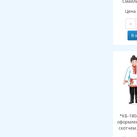
Смайли
к
Цена
−
В 
*КБ-180
оформлен
скотчем
Чуваши