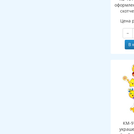
оформлен
скотч
Цена 
−
В 
КМ-9
украше