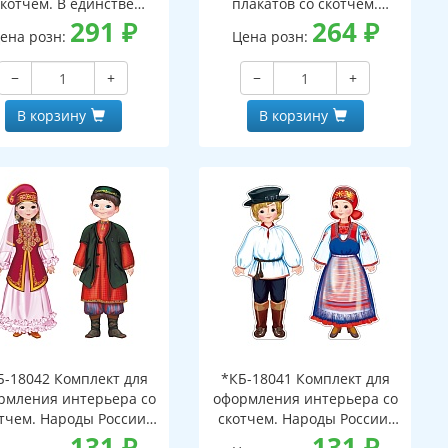
скотчем. В единстве
плакатов со скотчем.
родов - сила России!
291
₽
Костюмы народов России
264
₽
ена розн:
Цена розн:
кат А3 и гирлянда 1,65
м)
−
+
−
+
В корзину
В корзину
Б-18042 Комплект для
*КБ-18041 Комплект для
рмления интерьера со
оформления интерьера со
тчем. Народы России.
скотчем. Народы России.
атары (2 плаката А3)
131
₽
Карелы (2 плаката А3,
131
₽