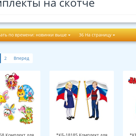
плекты на скотче
ать по времени: новинки выше
36 На страницу
2
Вперед
68 Комплект для
*КБ-18185 Комплект для
*К