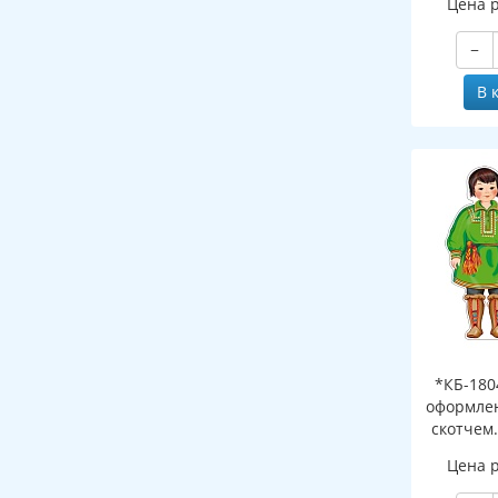
Цена 
бле
−
В 
*КБ-180
оформлен
скотчем
Ханты и 
Цена 