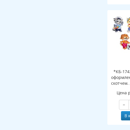
*КБ-174
оформлен
скотчем.
фигурн
Цена 
−
В 