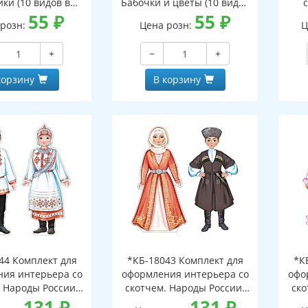
ки (10 видов в
Бабочки и цветы (10 видов
омплекте)
55
₽
в комплекте)
55
₽
на
 розн:
Цена розн:
Ц
(пла
+
−
+
корзину
В корзину
44 Комплект для
*КБ-18043 Комплект для
*К
ия интерьера со
оформления интерьера со
офо
. Народы России.
скотчем. Народы России.
ско
 (2 плаката А3,
131
₽
Чеченцы(2 плаката А3, УФ-
131
₽
Т