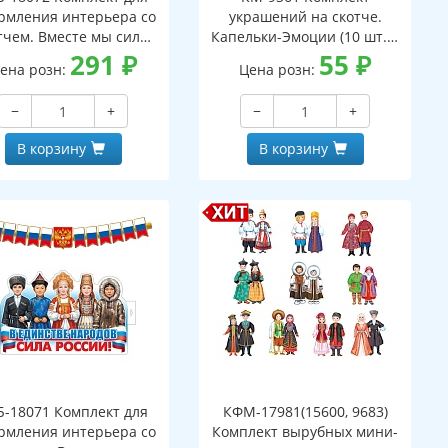
рмления интерьера со
украшений на скотче.
тчем. Вместе мы сила!
Капельки-Эмоции (10 шт. 5
акат А3 и гирлянда 1,6
291
₽
видов по 2 штуки в
55
₽
ена розн:
Цена розн:
м)
комплекте)
−
+
−
+
В корзину
В корзину
Б-18071 Комплект для
КФМ-17981(15600, 9683)
рмления интерьера со
Комплект вырубных мини-