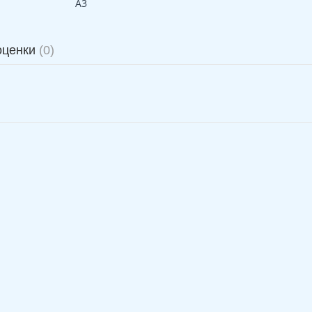
А3
оценки
(0)