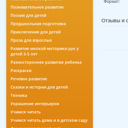
Формат:
Познавательное развитие
Поэзия для детей
Отзывы и 
Предшкольная подготовка
Приключения для детей
Проза для взрослых
Развитие мелкой моторики рук у
детей 3-5 лет
Разностороннее развитие ребенка
Раскраски
Речевое развитие
Сказки и истории для детей
Техника
Украшение интерьеров
Учимся читать
Учимся читать дома и в детском саду