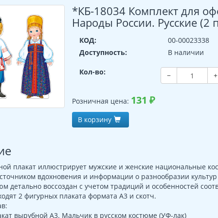
*КБ-18034 Комплект для оф
Народы России. Русские (2 п
КОД:
00-00023338
Доступность:
В наличии
Кол-во:
−
+
131
₽
Розничная цена:
В корзину
ие
ной плакат иллюстрирует мужские и женские национальные ко
сточником вдохновения и информации о разнообразии культур
м детально воссоздан с учетом традиций и особенностей соот
ходят 2 фигурных плаката формата А3 и скотч.
в:
кат вырубной А3. Мальчик в русском костюме (УФ-лак)