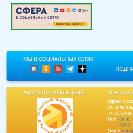
МЫ В СОЦИАЛЬНЫХ СЕТЯХ
ПОДПИ
#БОЛЬШЕ, ЧЕМ БИЗНЕС
КОНТАКТ
Адрес:
Москв
ул. Вильгель
(ст. м. Бота
Тел:
+7(495)
+7(495)
Email:
sfera