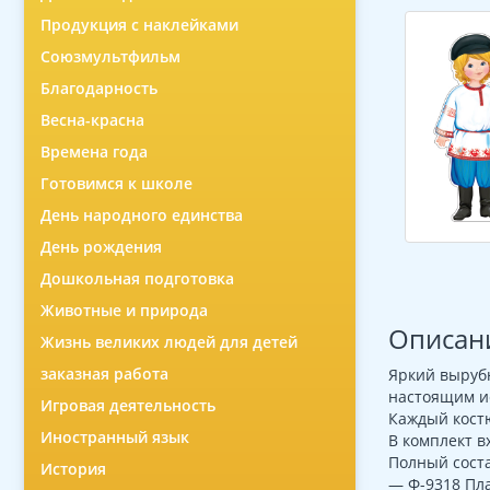
Продукция с наклейками
Союзмультфильм
Благодарность
Весна-красна
Времена года
Готовимся к школе
День народного единства
День рождения
Дошкольная подготовка
Животные и природа
Описан
Жизнь великих людей для детей
заказная работа
Яркий выруб
настоящим и
Игровая деятельность
Каждый костю
Иностранный язык
В комплект в
Полный соста
История
— Ф-9318 Пла