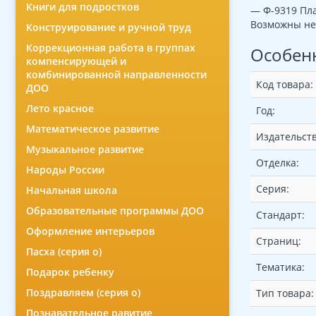
Книги для подростков
— Ф-9319 Пла
Возможны не
Конструирование и ручной труд
Коррекционная работа в группах
Особен
компенсирующей и
комбинированной направленности
Код товара:
ДОО
Лето красное
Год:
Математическое развитие
Издательств
Музыкальное развитие
Отделка:
Народы России
Серия:
Начальная школа
Образовательные программы ДОО
Стандарт:
Оформление интерьеров
Страниц:
Пасха (серия о)
Тематика:
Подарок ребенку
Поздравляем (серия о)
Тип товара:
Познавательное равитие