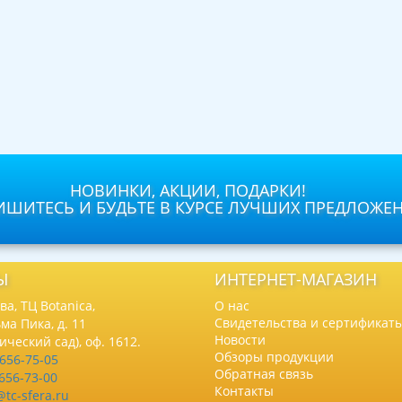
НОВИНКИ, АКЦИИ, ПОДАРКИ!
ШИТЕСЬ И БУДЬТЕ В КУРСЕ ЛУЧШИХ ПРЕДЛОЖЕ
Ы
ИНТЕРНЕТ-МАГАЗИН
а, ТЦ Botanica,
О нас
Свидетельства и сертификат
ма Пика, д. 11
Новости
нический сад), оф. 1612.
Обзоры продукции
 656-75-05
Обратная связь
 656-73-00
Контакты
@tc-sfera.ru