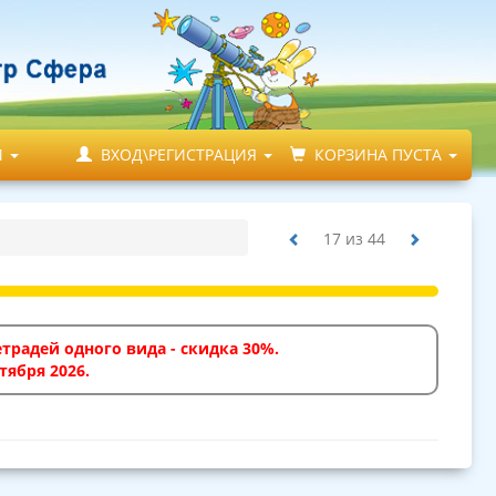
М
ВХОД\РЕГИСТРАЦИЯ
КОРЗИНА ПУСТА
17
из
44
традей одного вида - скидка 30%.
тября 2026.