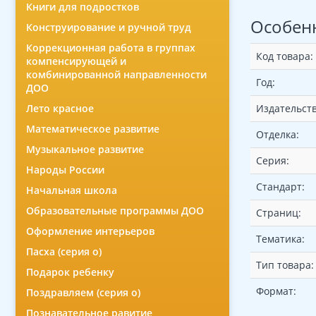
Книги для подростков
Особен
Конструирование и ручной труд
Коррекционная работа в группах
Код товара:
компенсирующей и
комбинированной направленности
Год:
ДОО
Лето красное
Издательств
Математическое развитие
Отделка:
Музыкальное развитие
Серия:
Народы России
Стандарт:
Начальная школа
Образовательные программы ДОО
Страниц:
Оформление интерьеров
Тематика:
Пасха (серия о)
Тип товара:
Подарок ребенку
Формат:
Поздравляем (серия о)
Познавательное равитие