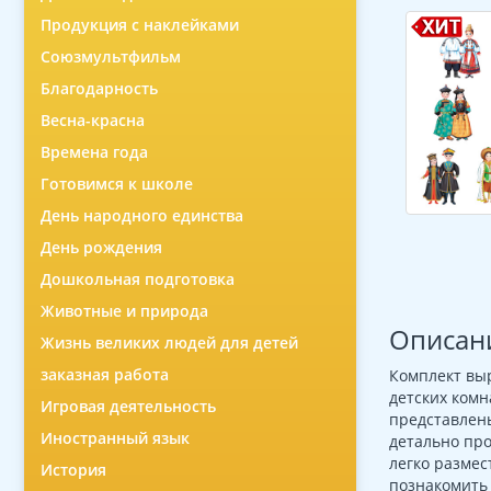
Продукция с наклейками
Союзмультфильм
Благодарность
Весна-красна
Времена года
Готовимся к школе
День народного единства
День рождения
Дошкольная подготовка
Животные и природа
Описан
Жизнь великих людей для детей
заказная работа
Комплект вы
детских комн
Игровая деятельность
представлен
Иностранный язык
детально про
легко размес
История
познакомить 