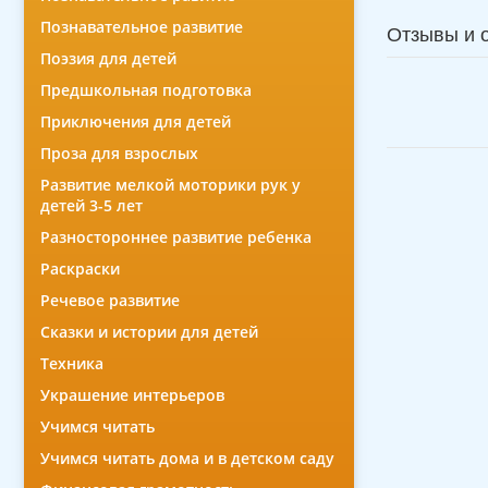
Познавательное развитие
Отзывы и 
Поэзия для детей
Предшкольная подготовка
Приключения для детей
Проза для взрослых
Развитие мелкой моторики рук у
детей 3-5 лет
Разностороннее развитие ребенка
Раскраски
Речевое развитие
Сказки и истории для детей
Техника
Украшение интерьеров
Учимся читать
Учимся читать дома и в детском саду