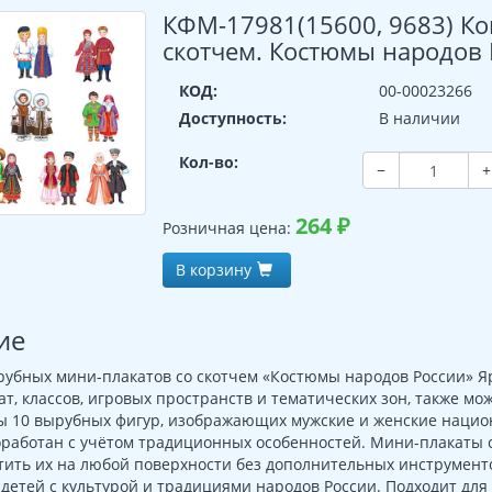
КФМ-17981(15600, 9683) К
скотчем. Костюмы народов 
КОД:
00-00023266
Доступность:
В наличии
Кол-во:
−
+
264
₽
Розничная цена:
В корзину
ие
рубных мини-плакатов со скотчем «Костюмы народов России» Я
ат, классов, игровых пространств и тематических зон, также мо
ы 10 вырубных фигур, изображающих мужские и женские наци
работан с учётом традиционных особенностей. Мини-плакаты с
тить их на любой поверхности без дополнительных инструменто
детей с культурой и традициями народов России. Подходит для 