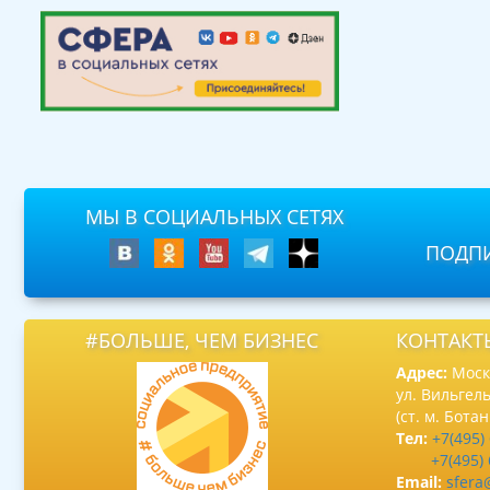
МЫ В СОЦИАЛЬНЫХ СЕТЯХ
ПОДПИ
#БОЛЬШЕ, ЧЕМ БИЗНЕС
КОНТАКТ
Адрес:
Москв
ул. Вильгель
(ст. м. Бота
Тел:
+7(495)
+7(495)
Email:
sfera