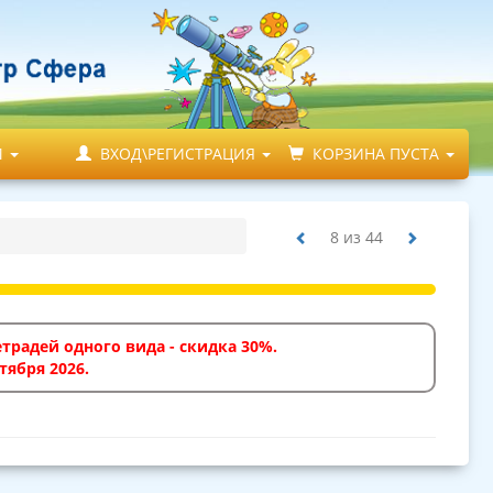
М
ВХОД\РЕГИСТРАЦИЯ
КОРЗИНА ПУСТА
8
из
44
традей одного вида - скидка 30%.
тября 2026.