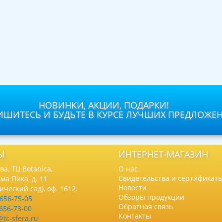
НОВИНКИ, АКЦИИ, ПОДАРКИ!
ШИТЕСЬ И БУДЬТЕ В КУРСЕ ЛУЧШИХ ПРЕДЛОЖЕ
Ы
ИНТЕРНЕТ-МАГАЗИН
а, ТЦ Botanica,
О нас
Свидетельства и сертификат
ма Пика, д. 11
Новости
нический сад), оф. 1612.
Обзоры продукции
 656-75-05
Обратная связь
 656-73-00
Контакты
@tc-sfera.ru