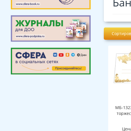
Бан
Сортиров
МБ-132
торжес
Цен