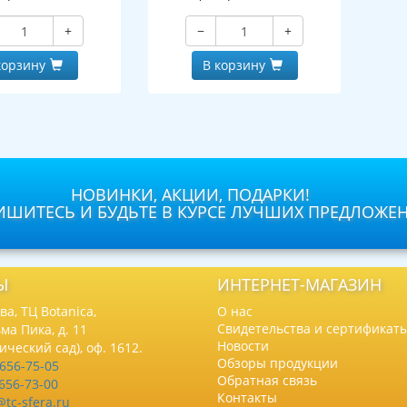
+
−
+
корзину
В корзину
НОВИНКИ, АКЦИИ, ПОДАРКИ!
ШИТЕСЬ И БУДЬТЕ В КУРСЕ ЛУЧШИХ ПРЕДЛОЖЕ
Ы
ИНТЕРНЕТ-МАГАЗИН
а, ТЦ Botanica,
О нас
Свидетельства и сертификат
ма Пика, д. 11
Новости
нический сад), оф. 1612.
Обзоры продукции
 656-75-05
Обратная связь
 656-73-00
Контакты
@tc-sfera.ru