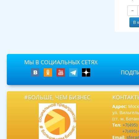
−
В 
МЫ В СОЦИАЛЬНЫХ СЕТЯХ
ПОДПИ
#БОЛЬШЕ, ЧЕМ БИЗНЕС
КОНТАКТ
Адрес:
Москв
ул. Вильгель
(ст. м. Бота
Тел:
+7(495)
+7(495)
Email:
sfera