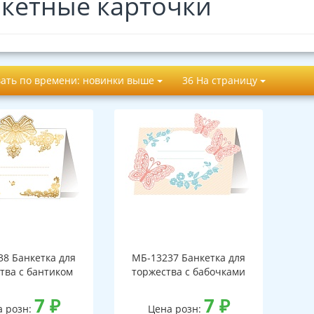
кетные карточки
ать по времени: новинки выше
36 На страницу
38 Банкетка для
МБ-13237 Банкетка для
тва с бантиком
торжества с бабочками
7
₽
7
₽
а розн:
Цена розн: