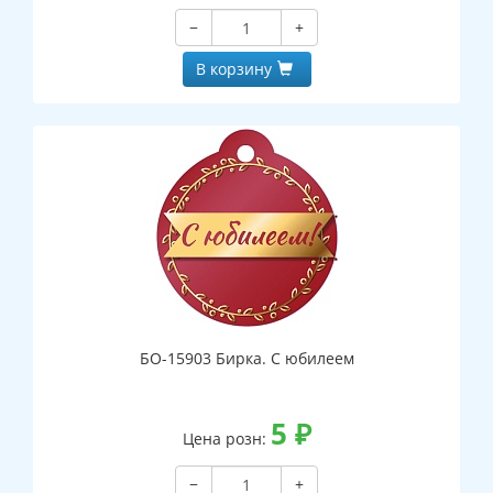
−
+
В корзину
БО-15903 Бирка. С юбилеем
5
₽
Цена розн:
−
+