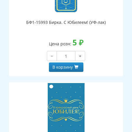
БФ1-15993 Бирка. С Юбилеем! (УФ-лак)
5
₽
Цена розн:
−
+
В корзину