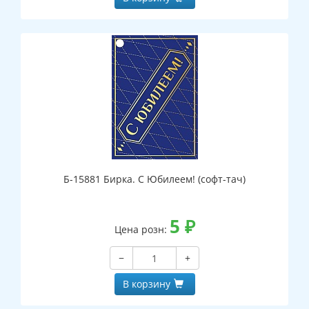
Б-15881 Бирка. С Юбилеем! (софт-тач)
5
₽
Цена розн:
−
+
В корзину