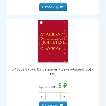
В корзину
Б-15882 Бирка. В прекрасный день юбилея! (софт-
тач)
5
₽
Цена розн:
−
+
В корзину