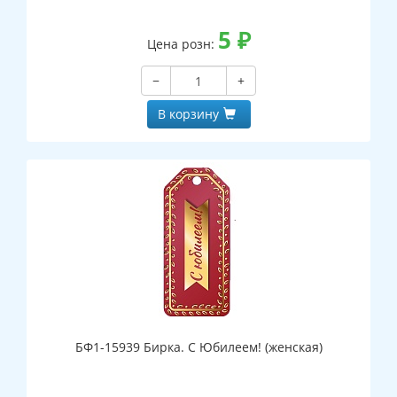
5
₽
Цена розн:
−
+
В корзину
БФ1-15939 Бирка. С Юбилеем! (женская)