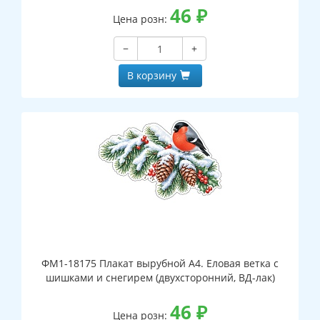
46
₽
Цена розн:
−
+
В корзину
ФМ1-18175 Плакат вырубной А4. Еловая ветка с
шишками и снегирем (двухсторонний, ВД-лак)
46
₽
Цена розн: