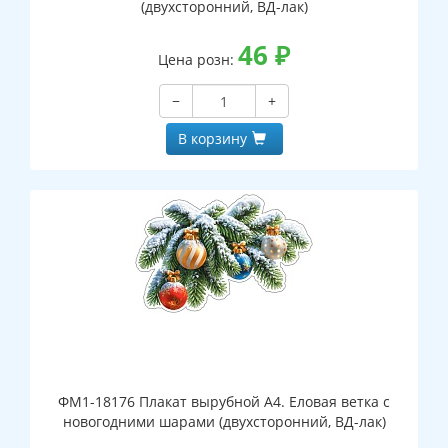
(двухсторонний, ВД-лак)
46
₽
Цена розн:
−
+
В корзину
ФМ1-18176 Плакат вырубной А4. Еловая ветка с
новогодними шарами (двухсторонний, ВД-лак)