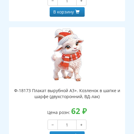
−
+
В корзину
Ф-18173 Плакат вырубной А3+. Козленок в шапке и
шарфе (двухсторонний, ВД-лак)
62
₽
Цена розн:
−
+