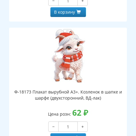
−
+
В корзину
Ф-18173 Плакат вырубной А3+. Козленок в шапке и
шарфе (двухсторонний, ВД-лак)
62
₽
Цена розн:
−
+