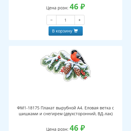
46
₽
Цена розн:
−
+
В корзину
ФМ1-18175 Плакат вырубной А4. Еловая ветка с
шишками и снегирем (двухсторонний, ВД-лак)
46
₽
Цена розн: