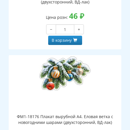
(двухсторонний, ВД-лак)
46
₽
Цена розн:
−
+
В корзину
ФМ1-18176 Плакат вырубной А4. Еловая ветка с
новогодними шарами (двухсторонний, ВД-лак)