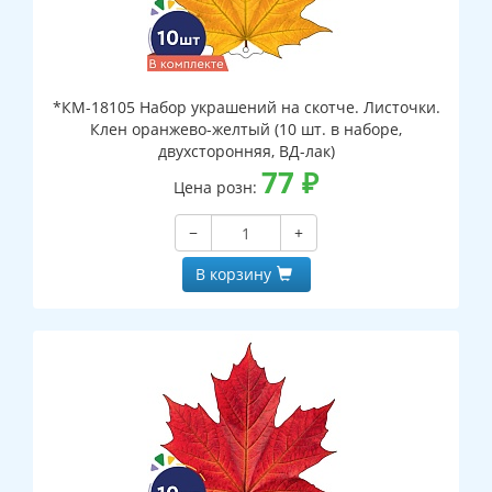
*КМ-18105 Набор украшений на скотче. Листочки.
Клен оранжево-желтый (10 шт. в наборе,
двухсторонняя, ВД-лак)
77
₽
Цена розн:
−
+
В корзину