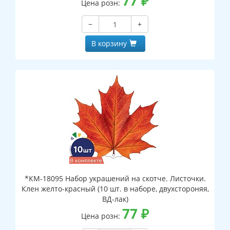
77
₽
Цена розн:
−
+
В корзину
*КМ-18095 Набор украшений на скотче. Листочки.
Клен желто-красный (10 шт. в наборе, двухстороняя,
ВД-лак)
77
₽
Цена розн: