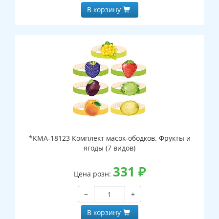
В корзину
*КМА-18123 Комплект масок-ободков. Фрукты и
ягоды (7 видов)
331
₽
Цена розн:
−
+
В корзину