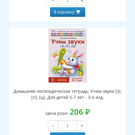
−
+
В корзину
Домашняя логопедическая тетрадь: Учим звуки [з],
[з’], [ц]. Для детей 5-7 лет - 3-е изд.
206
₽
Цена розн:
−
+