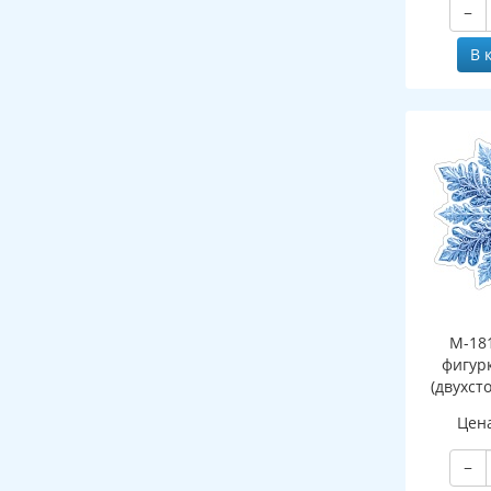
−
В 
М-18
фигур
(двухст
Цен
−