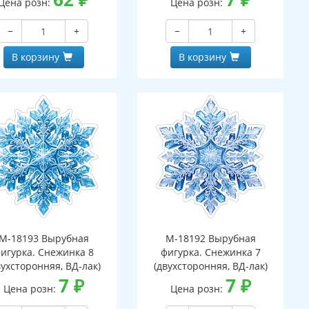
Цена розн:
Цена розн:
−
+
−
+
В корзину
В корзину
М-18193 Вырубная
М-18192 Вырубная
игурка. Снежинка 8
фигурка. Снежинка 7
вухсторонняя, ВД-лак)
(двухсторонняя, ВД-лак)
7
₽
7
₽
Цена розн:
Цена розн: