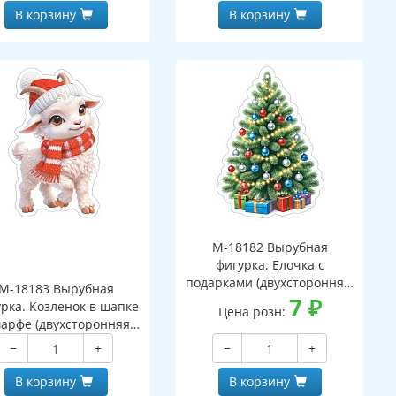
В корзину
В корзину
М-18182 Вырубная
фигурка. Елочка с
подарками (двухсторонняя,
М-18183 Вырубная
ВД-лак)
7
₽
рка. Козленок в шапке
Цена розн:
арфе (двухсторонняя,
ВД-лак)
−
+
−
+
В корзину
В корзину