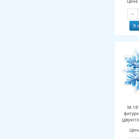
Цена
−
В 
М-18
фигурк
(двухст
Цен