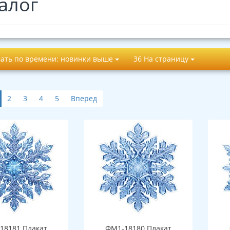
алог
ать по времени: новинки выше
36 На страницу
2
3
4
5
Вперед
18181 Плакат
ФМ1-18180 Плакат