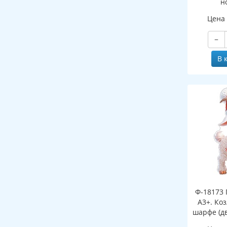
н
(двухст
Цена
−
В 
Ф-18173 
А3+. Ко
шарфе (д