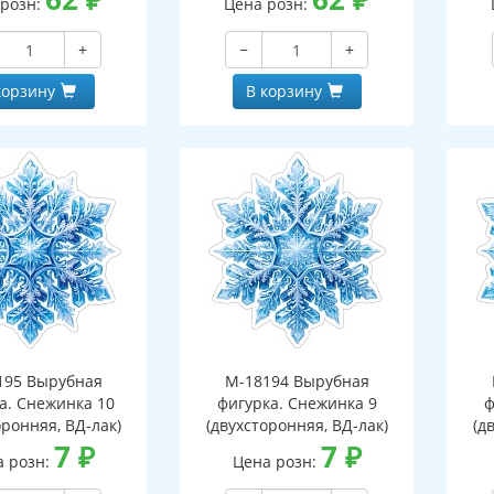
 розн:
Цена розн:
+
−
+
корзину
В корзину
195 Вырубная
М-18194 Вырубная
а. Снежинка 10
фигурка. Снежинка 9
ф
оронняя, ВД-лак)
(двухсторонняя, ВД-лак)
(д
7
₽
7
₽
а розн:
Цена розн: