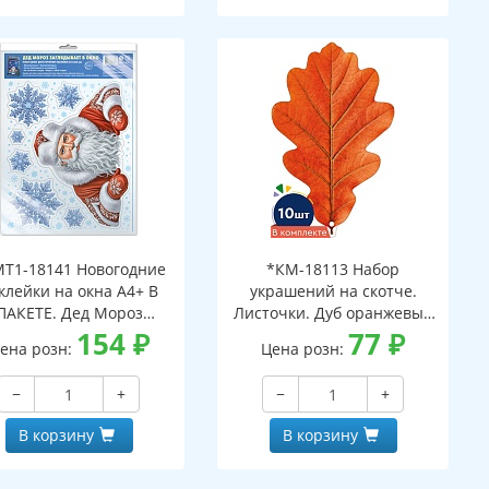
Т1-18141 Новогодние
*КМ-18113 Набор
клейки на окна А4+ В
украшений на скотче.
ПАКЕТЕ. Дед Мороз
Листочки. Дуб оранжевый
ядывает в окно (видны
154
₽
(10 шт. в наборе,
77
₽
ена розн:
Цена розн:
с обеих сторон,
двухсторонняя, ВД-лак)
многоразовые, в
−
+
−
+
ивидуальной упаковке,
вроподвесом и клеевым
В корзину
В корзину
клапаном)