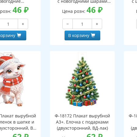
овогодние
с новогодними шарами
с 
оронний, ВД-лак)
46
₽
(двухсторонний, ВД-лак)
46
₽
(д
 розн:
Цена розн:
+
−
+
корзину
В корзину
Плакат вырубной
Ф-18172 Плакат вырубной
Ф-1
зленок в шапке и
А3+. Елочка с подарками
вухсторонний, ВД-
(двухсторонний, ВД-лак)
(д
лак)
62
₽
62
₽