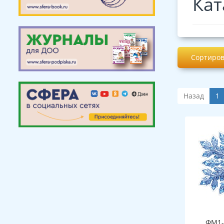
Кат
Сортиров
Назад
1
ФМ1-