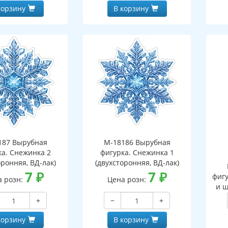
корзину
В корзину
187 Вырубная
М-18186 Вырубная
ка. Снежинка 2
фигурка. Снежинка 1
оронняя, ВД-лак)
(двухсторонняя, ВД-лак)
7
₽
7
₽
фигу
а розн:
Цена розн:
и ш
+
−
+
корзину
В корзину