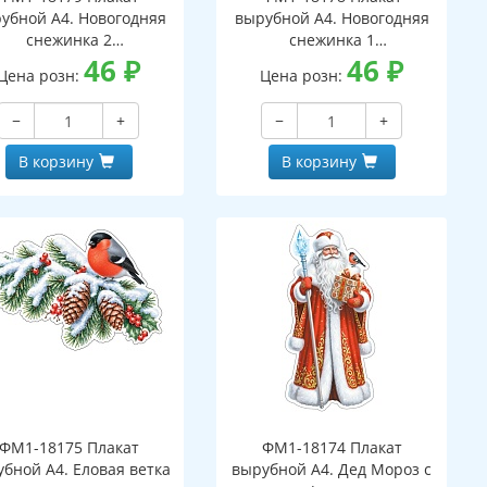
убной А4. Новогодняя
вырубной А4. Новогодняя
снежинка 2
снежинка 1
вухсторонний, ВД-лак)
46
₽
(двухсторонний, ВД-лак)
46
₽
Цена розн:
Цена розн:
−
+
−
+
В корзину
В корзину
ФМ1-18175 Плакат
ФМ1-18174 Плакат
бной А4. Еловая ветка
вырубной А4. Дед Мороз с