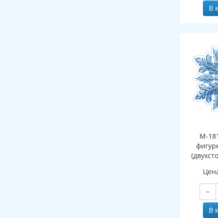
В 
М-18
фигур
(двухст
Цен
−
В 