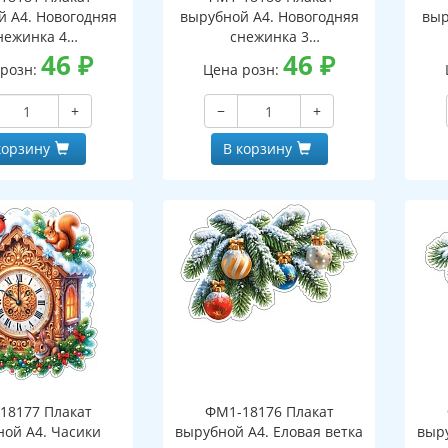
й А4. Новогодняя
вырубной А4. Новогодняя
выр
нежинка 4
снежинка 3
оронний, ВД-лак)
46
₽
(двухсторонний, ВД-лак)
46
₽
(д
 розн:
Цена розн:
+
−
+
корзину
В корзину
18177 Плакат
ФМ1-18176 Плакат
ной А4. Часики
вырубной А4. Еловая ветка
выру