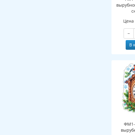
вырубно
с
(двухст
Цена
−
В 
ФМ1-
выруб