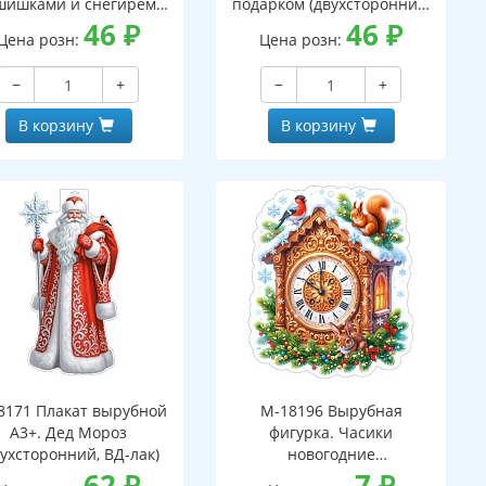
шишками и снегирем
подарком (двухсторонний,
вухсторонний, ВД-лак)
46
₽
ВД-лак)
46
₽
Цена розн:
Цена розн:
−
+
−
+
В корзину
В корзину
8171 Плакат вырубной
М-18196 Вырубная
А3+. Дед Мороз
фигурка. Часики
вухсторонний, ВД-лак)
новогодние
62
₽
(двухсторонняя, ВД-лак)
7
₽