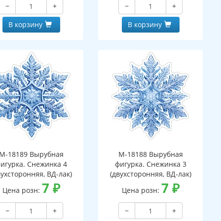
−
+
−
+
В корзину
В корзину
М-18189 Вырубная
М-18188 Вырубная
игурка. Снежинка 4
фигурка. Снежинка 3
вухсторонняя, ВД-лак)
(двухсторонняя, ВД-лак)
7
₽
7
₽
Цена розн:
Цена розн:
−
+
−
+