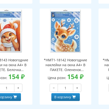
8143 Новогодние
*НМТ1-18142 Новогодние
*НМ
и на окна А4+ В
наклейки на окна А4+ В
на
ЕТЕ. Белочка
ПАКЕТЕ. Олененок
ает в окно (видны
154
₽
заглядывает в окно (видны
154
₽
загл
розн:
Цена розн:
Ц
беих сторон,
с обеих сторон,
горазовые, в
многоразовые, в
+
−
+
альной упаковке,
индивидуальной упаковке,
инд
двесом и клеевым
с европодвесом и клеевым
с е
корзину
В корзину
лапаном)
клапаном)