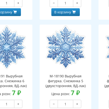
+
−
+
корзину
В корзину
191 Вырубная
М-18190 Вырубная
ка. Снежинка 6
фигурка. Снежинка 5
ф
оронняя, ВД-лак)
(двухсторонняя, ВД-лак)
(д
7
₽
7
₽
а розн:
Цена розн:
+
−
+