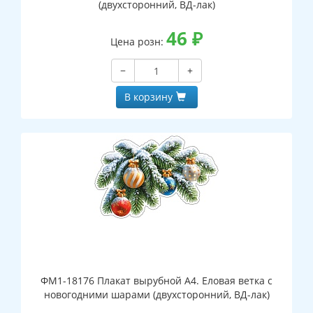
(двухсторонний, ВД-лак)
46
₽
Цена розн:
−
+
В корзину
ФМ1-18176 Плакат вырубной А4. Еловая ветка с
новогодними шарами (двухсторонний, ВД-лак)