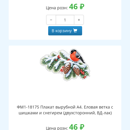
46
₽
Цена розн:
−
+
В корзину
ФМ1-18175 Плакат вырубной А4. Еловая ветка с
шишками и снегирем (двухсторонний, ВД-лак)
46
₽
Цена розн: