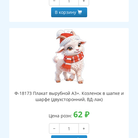
−
+
В корзину
Ф-18173 Плакат вырубной А3+. Козленок в шапке и
шарфе (двухсторонний, ВД-лак)
62
₽
Цена розн:
−
+