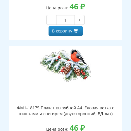
46
₽
Цена розн:
−
+
В корзину
ФМ1-18175 Плакат вырубной А4. Еловая ветка с
шишками и снегирем (двухсторонний, ВД-лак)
46
₽
Цена розн: