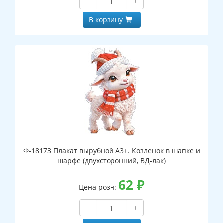
−
+
В корзину
Ф-18173 Плакат вырубной А3+. Козленок в шапке и
шарфе (двухсторонний, ВД-лак)
62
₽
Цена розн:
−
+