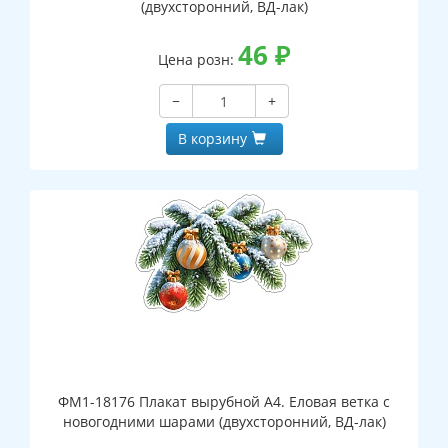
(двухсторонний, ВД-лак)
46
₽
Цена розн:
−
+
В корзину
ФМ1-18176 Плакат вырубной А4. Еловая ветка с
новогодними шарами (двухсторонний, ВД-лак)