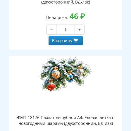
(двухсторонний, ВД-лак)
46
₽
Цена розн:
−
+
В корзину
ФМ1-18176 Плакат вырубной А4. Еловая ветка с
новогодними шарами (двухсторонний, ВД-лак)