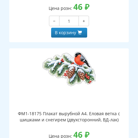
46
₽
Цена розн:
−
+
В корзину
ФМ1-18175 Плакат вырубной А4. Еловая ветка с
шишками и снегирем (двухсторонний, ВД-лак)
46
₽
Цена розн: