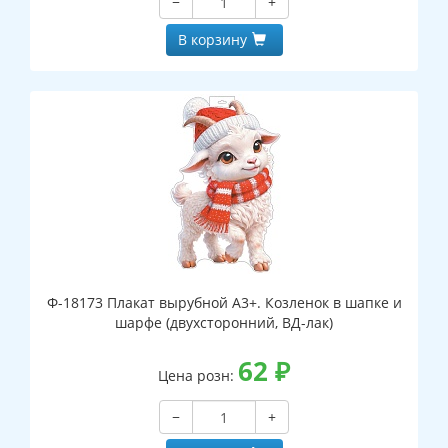
−
+
В корзину
Ф-18173 Плакат вырубной А3+. Козленок в шапке и
шарфе (двухсторонний, ВД-лак)
62
₽
Цена розн:
−
+