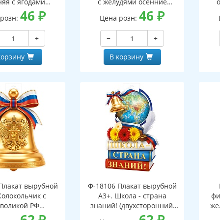
няя с ягодами
с желудями осенние
оронний, ВД-лак)
46
₽
(двухсторонний, ВД-лак)
46
₽
(д
 розн:
Цена розн:
+
−
+
корзину
В корзину
Плакат вырубной
Ф-18106 Плакат вырубной
Колокольчик с
А3+. Школа - страна
фи
воликой РФ
знаний! (двухсторонний,
же
оронний, ВД-лак)
62
₽
ВД-лак)
62
₽