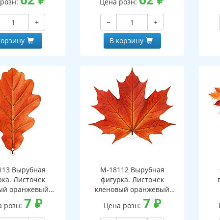
 розн:
Цена розн:
+
−
+
корзину
В корзину
113 Вырубная
М-18112 Вырубная
рка. Листочек
фигурка. Листочек
ый оранжевый
кленовый оранжевый
оронняя, ВД-лак)
7
₽
(двухсторонняя, ВД-лак)
7
₽
(д
а розн:
Цена розн: