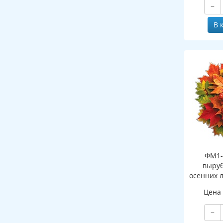
−
В 
ФМ1-
выруб
осенних 
(двухст
Цена
−