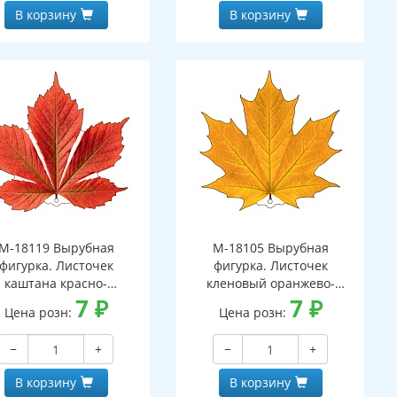
В корзину
В корзину
М-18119 Вырубная
М-18105 Вырубная
фигурка. Листочек
фигурка. Листочек
каштана красно-
кленовый оранжево-
оранжевый
7
₽
желтый (двухсторонняя,
7
₽
Цена розн:
Цена розн:
вухсторонняя, ВД-лак)
ВД-лак)
−
+
−
+
В корзину
В корзину