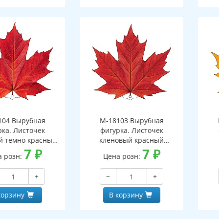
104 Вырубная
М-18103 Вырубная
рка. Листочек
фигурка. Листочек
й темно красный
кленовый красный
оронняя, ВД-лак)
7
₽
(двухсторонняя, ВД-лак)
7
₽
(д
а розн:
Цена розн:
+
−
+
корзину
В корзину