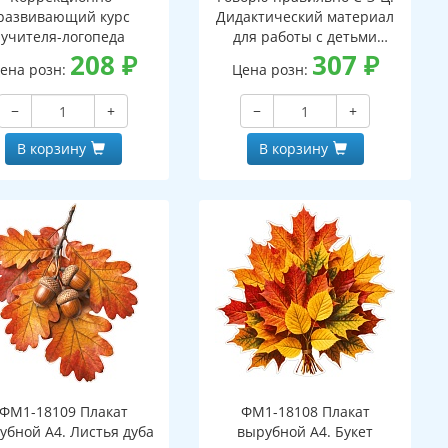
развивающий курс
Дидактический материал
учителя-логопеда
для работы с детьми
208
₽
дошкольного и младшего
307
₽
ена розн:
Цена розн:
школьного возраста - 2-ое
изд.
−
+
−
+
В корзину
В корзину
ФМ1-18109 Плакат
ФМ1-18108 Плакат
убной А4. Листья дуба
вырубной А4. Букет