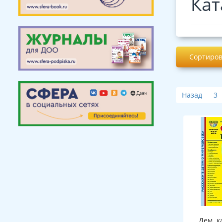
Кат
Сортиров
Назад
3
Дем. к