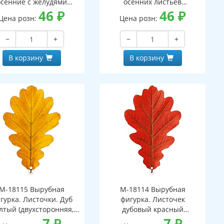
осенние с желудями
осенних листьев
вухсторонний, ВД-лак)
46
₽
(двухсторонний, ВД-лак)
46
₽
Цена розн:
Цена розн:
−
+
−
+
В корзину
В корзину
М-18115 Вырубная
М-18114 Вырубная
гурка. Листочки. Дуб
фигурка. Листочек
лтый (двухсторонняя,
дубовый красный
ВД-лак)
7
₽
(двухсторонняя, ВД-лак)
7
₽