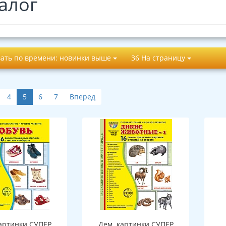
алог
ать по времени: новинки выше
36 На страницу
4
5
6
7
Вперед
артинки СУПЕР
Дем. картинки СУПЕР