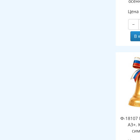
осен
(двухст
Цена
−
В 
Ф-18107 
А3+. 
сим
(двухст