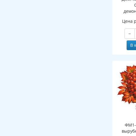
демо
картин
Цена 
ПАПКЕ
−
В 
ФМ1-
выруб