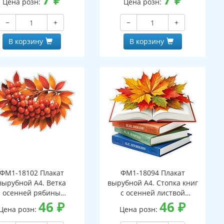
Цена розн:
Цена розн:
−
+
−
+
В корзину
В корзину
ФМ1-18102 Плакат
ФМ1-18094 Плакат
вырубной А4. Ветка
вырубной А4. Стопка книг
осенней рябины
с осенней листвой
вухсторонний, ВД-лак)
46
₽
(двухсторонний, ВД-лак)
46
₽
Цена розн:
Цена розн: