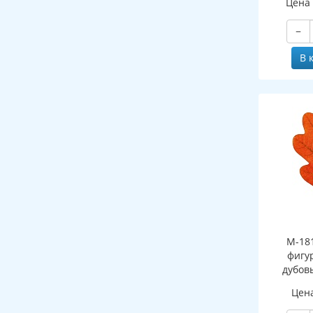
Цена
−
В 
М-18
фигу
дубов
(двухст
Цен