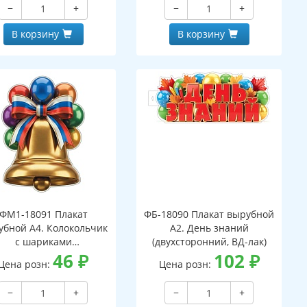
−
+
−
+
В корзину
В корзину
ФМ1-18091 Плакат
ФБ-18090 Плакат вырубной
убной А4. Колокольчик
А2. День знаний
с шариками
(двухсторонний, ВД-лак)
вухсторонний, ВД-лак)
46
₽
102
₽
Цена розн:
Цена розн:
−
+
−
+