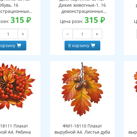
Обувь. 16
Дикие животные-1. 16
нстрационных
демонстрационных
ок с текстом В
315
₽
картинок с текстом В
315
₽
розн:
Цена розн:
Ц
 (173х220 мм)
ПАПКЕ (173х220 мм)
+
−
+
корзину
В корзину
18111 Плакат
ФМ1-18110 Плакат
ной А4. Рябина
вырубной А4. Листья дуба
выр