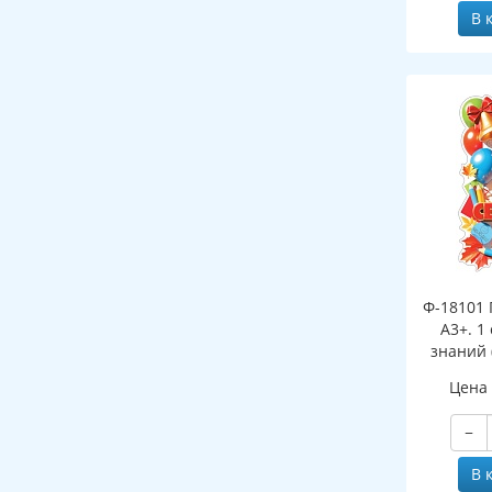
В 
Ф-18101 
А3+. 1
знаний 
Цена
−
В 