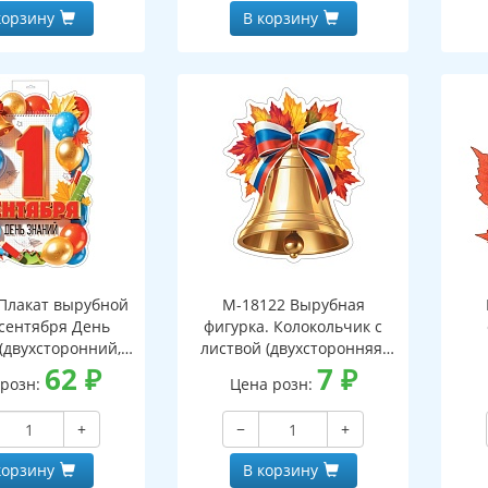
корзину
В корзину
Плакат вырубной
М-18122 Вырубная
 сентября День
фигурка. Колокольчик с
(двухсторонний,
листвой (двухсторонняя,
ВД-лак)
62
₽
ВД-лак)
7
₽
 розн:
Цена розн:
(д
+
−
+
корзину
В корзину