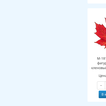
М-18
фигу
кленовы
(двухст
Цен
−
В 