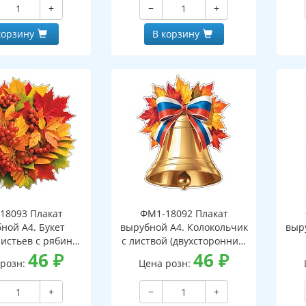
+
−
+
корзину
В корзину
18093 Плакат
ФМ1-18092 Плакат
ной А4. Букет
вырубной А4. Колокольчик
выр
листьев с рябиной
с листвой (двухсторонний,
оронний, ВД-лак)
46
₽
вд-лак)
46
₽
(д
 розн:
Цена розн:
+
−
+