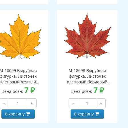
М-18099 Вырубная
М-18098 Вырубная
фигурка. Листочек
фигурка. Листочек
кленовый желтый
кленовый бордовый
вухсторонняя, ВД-лак)
7
₽
(двухсторонняя, ВД-лак)
7
₽
Цена розн:
Цена розн:
−
+
−
+
В корзину
В корзину