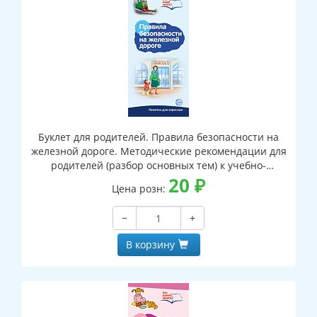
Буклет для родителей. Правила безопасности на
железной дороге. Методические рекомендации для
родителей (разбор основных тем) к учебно-
методическому пособию "Правила безопасности на
20
₽
Цена розн:
железной дороге."
−
+
В корзину