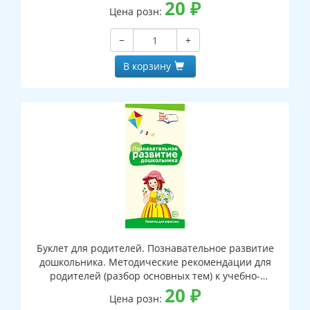
пособию “Правила безопасности на улице."
20
₽
Цена розн:
−
+
В корзину
Буклет для родителей. Познавательное развитие
дошкольника. Методические рекомендации для
родителей (разбор основных тем) к учебно-
методическому пособию "Познавательное развитие
20
₽
Цена розн:
дошкольника."