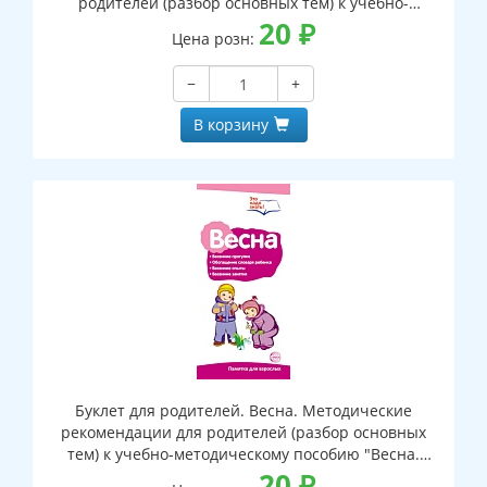
родителей (разбор основных тем) к учебно-
методическому пособию "Новый год. Празднуем с
20
₽
Цена розн:
детьми"
−
+
В корзину
Буклет для родителей. Весна. Методические
рекомендации для родителей (разбор основных
тем) к учебно-методическому пособию "Весна.
Беседы о временах года "
20
₽