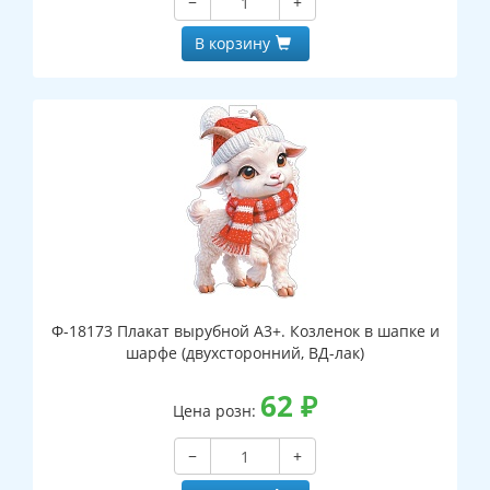
−
+
В корзину
Ф-18173 Плакат вырубной А3+. Козленок в шапке и
шарфе (двухсторонний, ВД-лак)
62
₽
Цена розн:
−
+