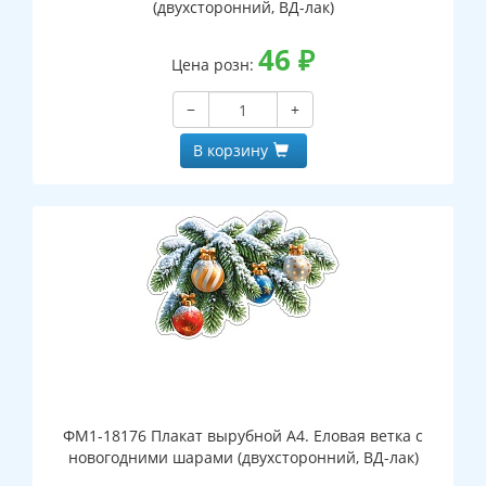
(двухсторонний, ВД-лак)
46
₽
Цена розн:
−
+
В корзину
ФМ1-18176 Плакат вырубной А4. Еловая ветка с
новогодними шарами (двухсторонний, ВД-лак)