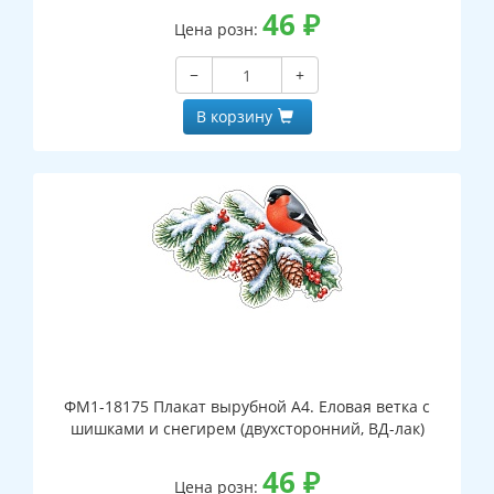
46
₽
Цена розн:
−
+
В корзину
ФМ1-18175 Плакат вырубной А4. Еловая ветка с
шишками и снегирем (двухсторонний, ВД-лак)
46
₽
Цена розн: