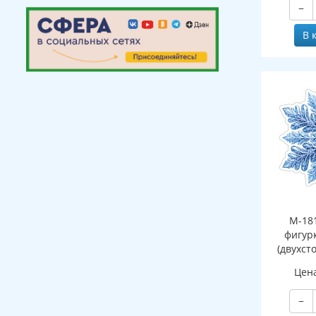
−
В 
М-18
фигур
(двухст
Цен
−