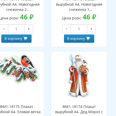
убной А4. Новогодняя
вырубной А4. Новогодняя
снежинка 2
снежинка 1
вухсторонний, ВД-лак)
46
₽
(двухсторонний, ВД-лак)
46
₽
Цена розн:
Цена розн:
−
+
−
+
В корзину
В корзину
ФМ1-18175 Плакат
ФМ1-18174 Плакат
бной А4. Еловая ветка
вырубной А4. Дед Мороз с