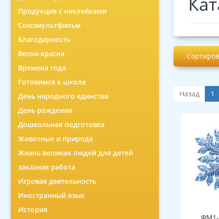
Кат
Продукция с наклейками
Союзмультфильм
Благодарность
Весна-красна
Сортиров
Времена года
Готовимся к школе
Назад
1
День народного единства
День рождения
Дошкольная подготовка
Животные и природа
Жизнь великих людей для детей
заказная работа
Игровая деятельность
Иностранный язык
История
ФМ1-