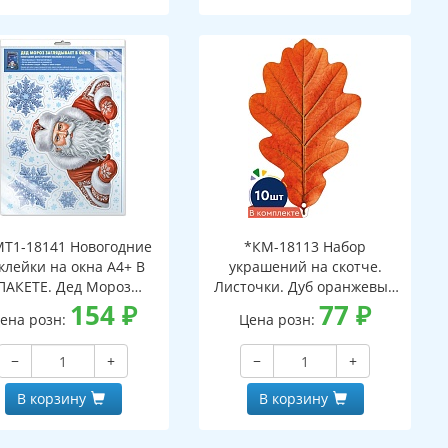
Т1-18141 Новогодние
*КМ-18113 Набор
клейки на окна А4+ В
украшений на скотче.
ПАКЕТЕ. Дед Мороз
Листочки. Дуб оранжевый
ядывает в окно (видны
154
₽
(10 шт. в наборе,
77
₽
ена розн:
Цена розн:
с обеих сторон,
двухсторонняя, ВД-лак)
многоразовые, в
−
+
−
+
ивидуальной упаковке,
вроподвесом и клеевым
В корзину
В корзину
клапаном)