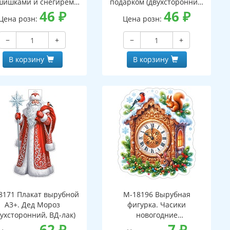
шишками и снегирем
подарком (двухсторонний,
вухсторонний, ВД-лак)
46
₽
ВД-лак)
46
₽
Цена розн:
Цена розн:
−
+
−
+
В корзину
В корзину
8171 Плакат вырубной
М-18196 Вырубная
А3+. Дед Мороз
фигурка. Часики
вухсторонний, ВД-лак)
новогодние
62
₽
(двухсторонняя, ВД-лак)
7
₽