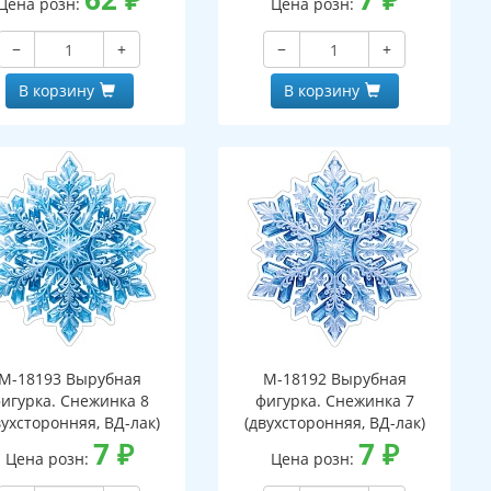
Цена розн:
Цена розн:
−
+
−
+
В корзину
В корзину
М-18193 Вырубная
М-18192 Вырубная
игурка. Снежинка 8
фигурка. Снежинка 7
вухсторонняя, ВД-лак)
(двухсторонняя, ВД-лак)
7
₽
7
₽
Цена розн:
Цена розн: