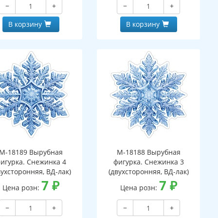
−
+
−
+
В корзину
В корзину
М-18189 Вырубная
М-18188 Вырубная
игурка. Снежинка 4
фигурка. Снежинка 3
вухсторонняя, ВД-лак)
(двухсторонняя, ВД-лак)
7
₽
7
₽
Цена розн:
Цена розн:
−
+
−
+