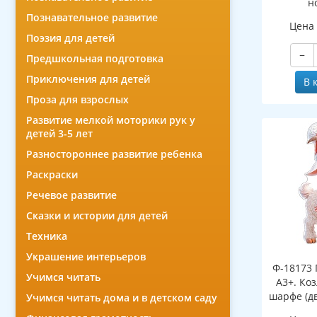
н
(двухст
Познавательное развитие
Цена
Поэзия для детей
−
Предшкольная подготовка
Приключения для детей
В 
Проза для взрослых
Развитие мелкой моторики рук у
детей 3-5 лет
Разностороннее развитие ребенка
Раскраски
Речевое развитие
Сказки и истории для детей
Техника
Украшение интерьеров
Ф-18173 
Учимся читать
А3+. Ко
шарфе (д
Учимся читать дома и в детском саду