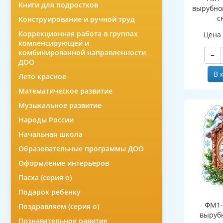
Книги для подростков
вырубно
с
Конструирование и ручной труд
(двухст
Коррекционная работа в группах
Цена
компенсирующей и
комбинированной направленности
−
ДОО
В 
Лето красное
Математическое развитие
Музыкальное развитие
Народы России
Начальная школа
Образовательные программы ДОО
Оформление интерьеров
Пасха (серия о)
Подарок ребенку
ФМ1-
Поздравляем (серия о)
выруб
Познавательное равитие