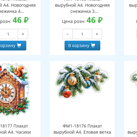
й А4. Новогодняя
вырубной А4. Новогодняя
выр
нежинка 4
снежинка 3
оронний, ВД-лак)
46
₽
(двухсторонний, ВД-лак)
46
₽
(д
 розн:
Цена розн:
+
−
+
корзину
В корзину
18177 Плакат
ФМ1-18176 Плакат
ной А4. Часики
вырубной А4. Еловая ветка
выру