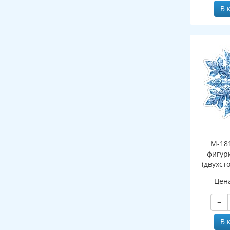
В 
М-18
фигур
(двухст
Цен
−
В 