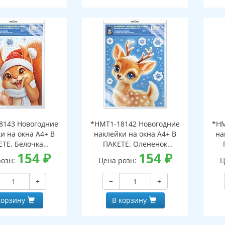
8143 Новогодние
*НМТ1-18142 Новогодние
*НМ
и на окна А4+ В
наклейки на окна А4+ В
на
ЕТЕ. Белочка
ПАКЕТЕ. Олененок
ает в окно (видны
154
₽
заглядывает в окно (видны
154
₽
загл
розн:
Цена розн:
Ц
беих сторон,
с обеих сторон,
горазовые, в
многоразовые, в
+
−
+
альной упаковке,
индивидуальной упаковке,
инд
двесом и клеевым
с европодвесом и клеевым
с е
корзину
В корзину
лапаном)
клапаном)