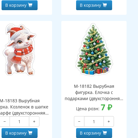
В корзину
В корзину
М-18182 Вырубная
фигурка. Елочка с
подарками (двухсторонняя,
М-18183 Вырубная
ВД-лак)
7
₽
рка. Козленок в шапке
Цена розн:
арфе (двухсторонняя,
ВД-лак)
−
+
−
+
В корзину
В корзину