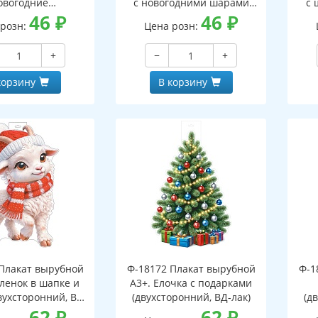
овогодние
с новогодними шарами
с 
оронний, ВД-лак)
46
₽
(двухсторонний, ВД-лак)
46
₽
(д
 розн:
Цена розн:
+
−
+
корзину
В корзину
Плакат вырубной
Ф-18172 Плакат вырубной
Ф-1
зленок в шапке и
А3+. Елочка с подарками
вухсторонний, ВД-
(двухсторонний, ВД-лак)
(д
лак)
62
₽
62
₽