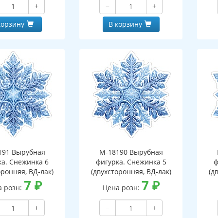
+
−
+
корзину
В корзину
191 Вырубная
М-18190 Вырубная
ка. Снежинка 6
фигурка. Снежинка 5
ф
оронняя, ВД-лак)
(двухсторонняя, ВД-лак)
(д
7
₽
7
₽
а розн:
Цена розн:
+
−
+