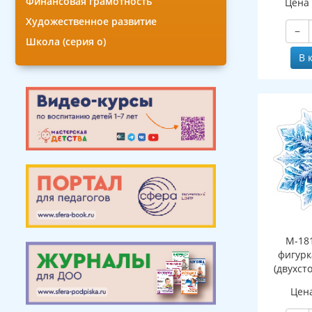
Финансовая грамотность
Цена
Художественное развитие
−
Школа (серия о)
В 
М-18
фигурк
(двухст
Цен