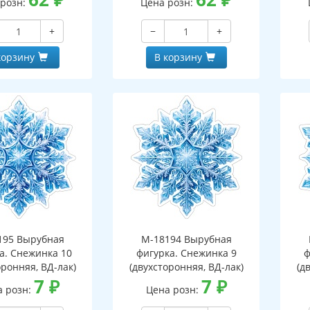
 розн:
Цена розн:
+
−
+
корзину
В корзину
195 Вырубная
М-18194 Вырубная
а. Снежинка 10
фигурка. Снежинка 9
ф
оронняя, ВД-лак)
(двухсторонняя, ВД-лак)
(д
7
₽
7
₽
а розн:
Цена розн: