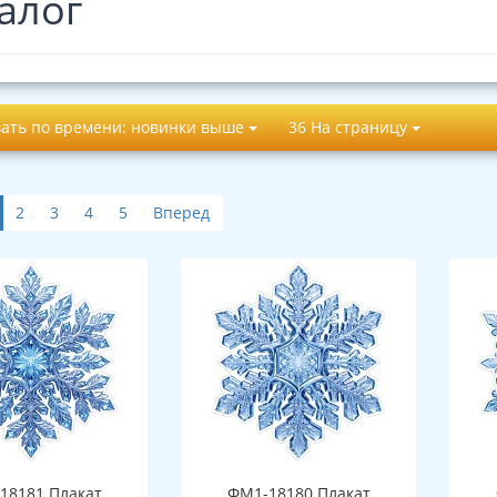
алог
ать по времени: новинки выше
36 На страницу
2
3
4
5
Вперед
18181 Плакат
ФМ1-18180 Плакат