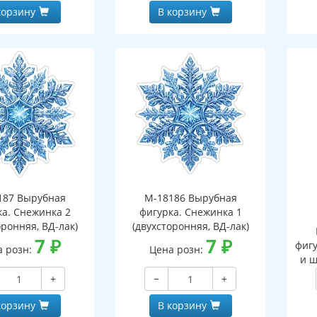
корзину
В корзину
187 Вырубная
М-18186 Вырубная
ка. Снежинка 2
фигурка. Снежинка 1
оронняя, ВД-лак)
(двухсторонняя, ВД-лак)
7
₽
7
₽
фигу
а розн:
Цена розн:
и ш
+
−
+
корзину
В корзину