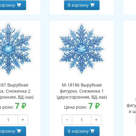
корзину
В корзину
187 Вырубная
М-18186 Вырубная
ка. Снежинка 2
фигурка. Снежинка 1
оронняя, ВД-лак)
(двухсторонняя, ВД-лак)
7
₽
7
₽
фигу
а розн:
Цена розн:
и ш
+
−
+
корзину
В корзину