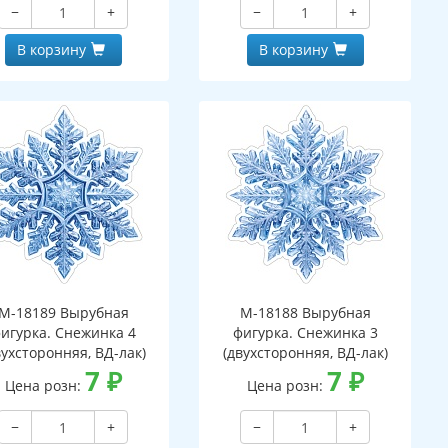
−
+
−
+
В корзину
В корзину
М-18189 Вырубная
М-18188 Вырубная
игурка. Снежинка 4
фигурка. Снежинка 3
вухсторонняя, ВД-лак)
(двухсторонняя, ВД-лак)
7
₽
7
₽
Цена розн:
Цена розн:
−
+
−
+