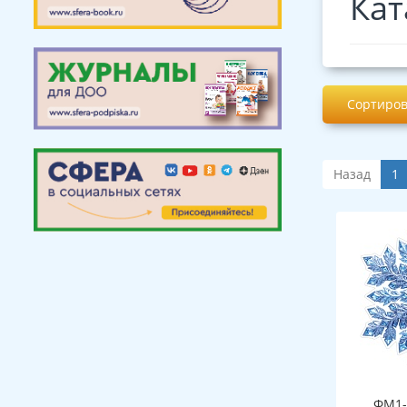
Кат
Сортиров
Назад
1
ФМ1-