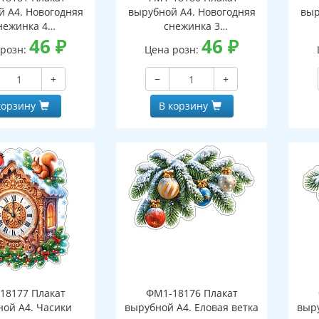
й А4. Новогодняя
вырубной А4. Новогодняя
выр
нежинка 4
снежинка 3
оронний, ВД-лак)
46
₽
(двухсторонний, ВД-лак)
46
₽
(д
 розн:
Цена розн:
+
−
+
корзину
В корзину
18177 Плакат
ФМ1-18176 Плакат
ной А4. Часики
вырубной А4. Еловая ветка
выру