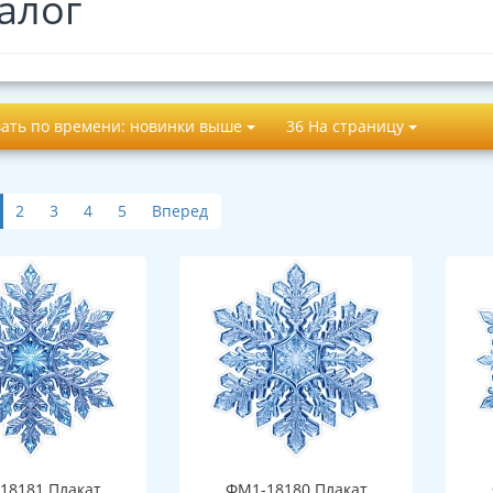
алог
ать по времени: новинки выше
36 На страницу
2
3
4
5
Вперед
18181 Плакат
ФМ1-18180 Плакат