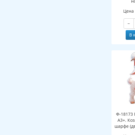
н
(двухст
Цена
−
В 
Ф-18173 
А3+. Ко
шарфе (д