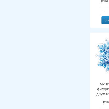
Цена
−
В 
М-18
фигурк
(двухст
Цен