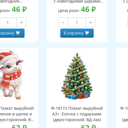
овогодние
с новогодними шарами
с 
оронний, ВД-лак)
46
₽
(двухсторонний, ВД-лак)
46
₽
(д
 розн:
Цена розн:
+
−
+
корзину
В корзину
Плакат вырубной
Ф-18172 Плакат вырубной
Ф-1
зленок в шапке и
А3+. Елочка с подарками
вухсторонний, ВД-
(двухсторонний, ВД-лак)
(д
лак)
62
₽
62
₽