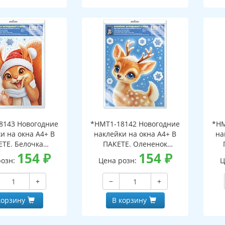
8143 Новогодние
*НМТ1-18142 Новогодние
*НМ
и на окна А4+ В
наклейки на окна А4+ В
на
ЕТЕ. Белочка
ПАКЕТЕ. Олененок
ает в окно (видны
154
₽
заглядывает в окно (видны
154
₽
загл
розн:
Цена розн:
Ц
беих сторон,
с обеих сторон,
горазовые, в
многоразовые, в
+
−
+
альной упаковке,
индивидуальной упаковке,
инд
двесом и клеевым
с европодвесом и клеевым
с е
корзину
В корзину
лапаном)
клапаном)