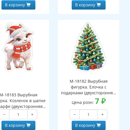
В корзину
В корзину
М-18182 Вырубная
фигурка. Елочка с
подарками (двухсторонняя,
М-18183 Вырубная
ВД-лак)
7
₽
рка. Козленок в шапке
Цена розн:
арфе (двухсторонняя,
ВД-лак)
−
+
−
+
В корзину
В корзину