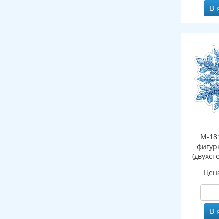
В 
М-18
фигур
(двухст
Цен
−
В 