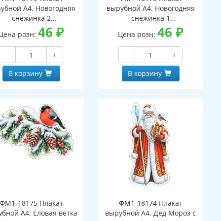
убной А4. Новогодняя
вырубной А4. Новогодняя
снежинка 2
снежинка 1
вухсторонний, ВД-лак)
46
₽
(двухсторонний, ВД-лак)
46
₽
Цена розн:
Цена розн:
−
+
−
+
В корзину
В корзину
ФМ1-18175 Плакат
ФМ1-18174 Плакат
бной А4. Еловая ветка
вырубной А4. Дед Мороз с