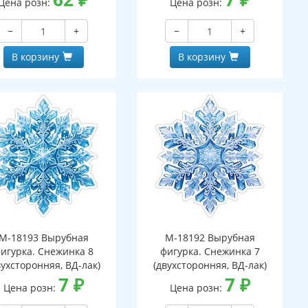
Цена розн:
Цена розн:
−
+
−
+
В корзину
В корзину
М-18193 Вырубная
М-18192 Вырубная
игурка. Снежинка 8
фигурка. Снежинка 7
вухсторонняя, ВД-лак)
(двухсторонняя, ВД-лак)
7
₽
7
₽
Цена розн:
Цена розн: