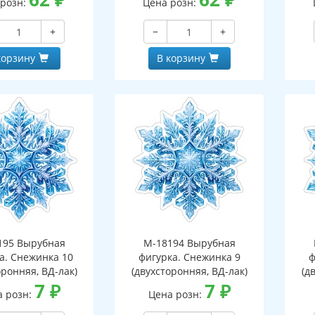
 розн:
Цена розн:
+
−
+
корзину
В корзину
195 Вырубная
М-18194 Вырубная
а. Снежинка 10
фигурка. Снежинка 9
ф
оронняя, ВД-лак)
(двухсторонняя, ВД-лак)
(д
7
₽
7
₽
а розн:
Цена розн: