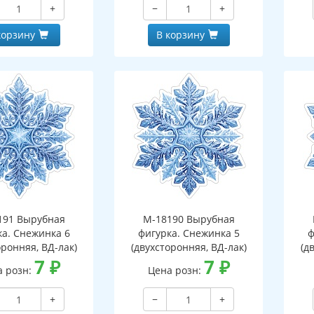
+
−
+
корзину
В корзину
191 Вырубная
М-18190 Вырубная
ка. Снежинка 6
фигурка. Снежинка 5
ф
оронняя, ВД-лак)
(двухсторонняя, ВД-лак)
(д
7
₽
7
₽
а розн:
Цена розн:
+
−
+