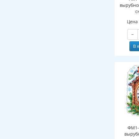
вырубно
с
(двухст
Цена
−
В 
ФМ1-
выруб