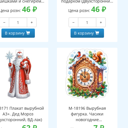
шишками и снегирем
подарком (двухсторонний,
вухсторонний, ВД-лак)
46
₽
ВД-лак)
46
₽
Цена розн:
Цена розн:
−
+
−
+
В корзину
В корзину
8171 Плакат вырубной
М-18196 Вырубная
А3+. Дед Мороз
фигурка. Часики
вухсторонний, ВД-лак)
новогодние
62
₽
(двухсторонняя, ВД-лак)
7
₽