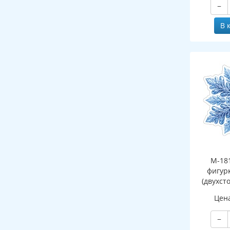
−
В 
М-18
фигур
(двухст
Цен
−