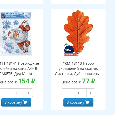
Т1-18141 Новогодние
*КМ-18113 Набор
клейки на окна А4+ В
украшений на скотче.
ПАКЕТЕ. Дед Мороз
Листочки. Дуб оранжевый
ядывает в окно (видны
154
₽
(10 шт. в наборе,
77
₽
ена розн:
Цена розн:
с обеих сторон,
двухсторонняя, ВД-лак)
многоразовые, в
−
+
−
+
ивидуальной упаковке,
вроподвесом и клеевым
В корзину
В корзину
клапаном)