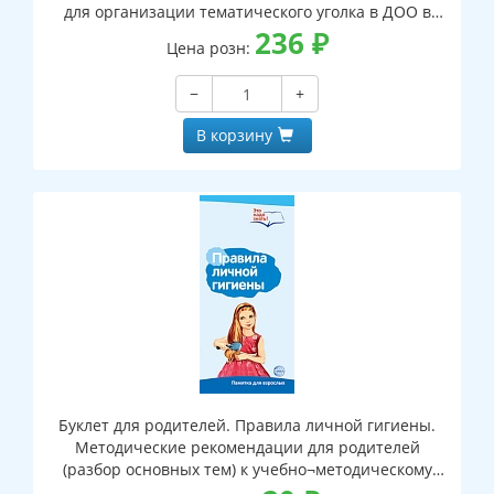
для организации тематического уголка в ДОО в
соответсвии с ФГОС ДО и закона "Об образовании в
236
₽
Цена розн:
РФ") (1000х330 мм)
−
+
В корзину
Буклет для родителей. Правила личной гигиены.
Методические рекомендации для родителей
(разбор основных тем) к учебно¬методическому
пособию “Правила личной гигиены.”