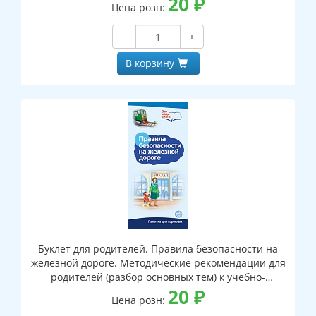
20
₽
Цена розн:
−
+
В корзину
Буклет для родителей. Правила безопасности на
железной дороге. Методические рекомендации для
родителей (разбор основных тем) к учебно-
методическому пособию "Правила безопасности на
20
₽
Цена розн:
железной дороге."