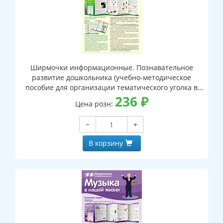
Ширмочки информационные. Познавательное
развитие дошкольника (учебно-методическое
пособие для организации тематического уголка в
ДОО в соответсвии с ФГОС и закона "Об
236
₽
Цена розн:
образовании в РФ") (1000х330 мм)
−
+
В корзину