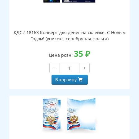
КДС2-18163 Конверт для денег на склейке. С Новым
Годом! (унисекс, серебряная фольга)
35
₽
Цена розн:
−
+
В корзину