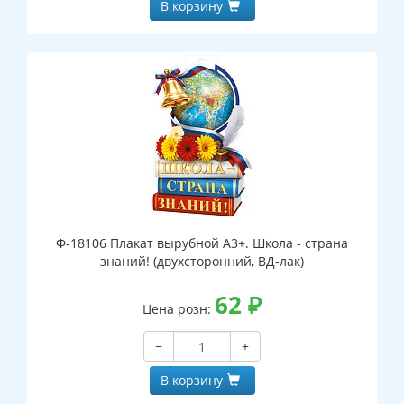
В корзину
Ф-18106 Плакат вырубной А3+. Школа - страна
знаний! (двухсторонний, ВД-лак)
62
₽
Цена розн:
−
+
В корзину