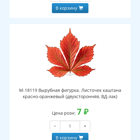
В корзину
М-18119 Вырубная фигурка. Листочек каштана
красно-оранжевый (двухсторонняя, ВД-лак)
7
₽
Цена розн:
−
+
В корзину