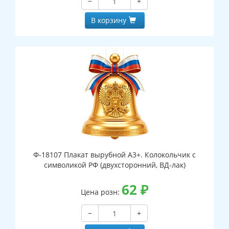
−
+
В корзину
Ф-18107 Плакат вырубной А3+. Колокольчик с
символикой РФ (двухсторонний, ВД-лак)
62
₽
Цена розн:
−
+