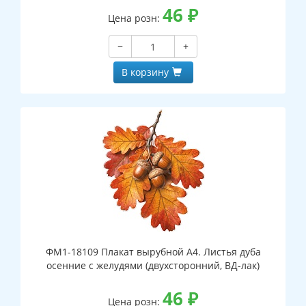
46
₽
Цена розн:
−
+
В корзину
ФМ1-18109 Плакат вырубной А4. Листья дуба
осенние с желудями (двухсторонний, ВД-лак)
46
₽
Цена розн: