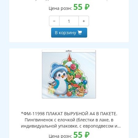
55
₽
Цена розн:
−
+
В корзину
*ФМ-11998 ПЛАКАТ ВЫРУБНОЙ А4 В ПАКЕТЕ.
Пингвиненок с елочкой (блестки в лаке, в
индивидуальной упаковке, с европодвесом и
клеевым клапаном)
55
₽
Цена розн: