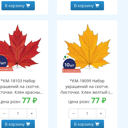
В корзину
В корзину
*КМ-18103 Набор
*КМ-18099 Набор
крашений на скотче.
украшений на скотче.
сточки. Клен красный
Листочки. Клен желтый (10
(10 шт. в наборе,
77
₽
шт. в наборе,
77
₽
Цена розн:
Цена розн:
ухсторонняя, ВД-лак)
двухсторонняя, ВД-лак)
−
+
−
+
В корзину
В корзину