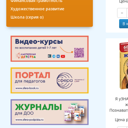
Финансовая грамотность
Цен
Художественное развитие
−
Школа (серия о)
В 
Я уЗН
ж
Познават
де
Цена 