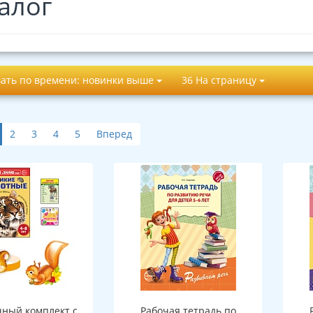
алог
ать по времени: новинки выше
36 На страницу
2
3
4
5
Вперед
ный комплект с
Рабочая тетрадь по