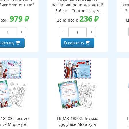
Дикие животные"
развитию речи для детей
раз
5-6 лет. Соответствует
3-
979
₽
ФГОС ДО - 3-е изд. испр.
236
₽
ФГО
розн:
Цена розн:
Ц
+
−
+
корзину
В корзину
18203 Письмо
ПДМК-18202 Письмо
шке Морозу в
Дедушке Морозу в