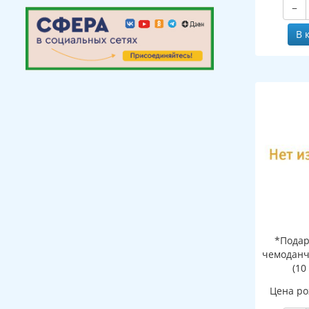
−
В 
*Подар
чемоданч
(10
Цена ро