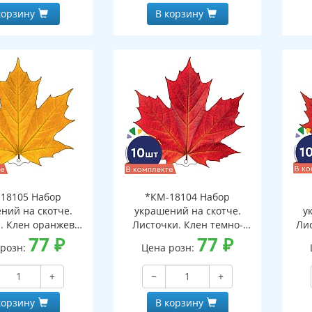
корзину
В корзину
18105 Набор
*КМ-18104 Набор
ний на скотче.
украшений на скотче.
у
. Клен оранжево-
Листочки. Клен темно-
Ли
10 шт. в наборе,
77
₽
красный (10 шт. в наборе,
77
₽
 розн:
Цена розн:
ронняя, ВД-лак)
двухсторонняя, ВД-лак)
дв
+
−
+
корзину
В корзину