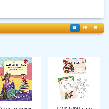
Рабочая тетрадь по
ПДМК-18204 Письмо