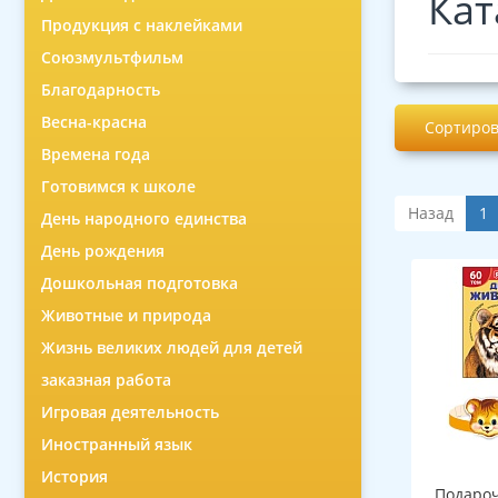
Кат
Продукция с наклейками
Союзмультфильм
Благодарность
Весна-красна
Сортиров
Времена года
Готовимся к школе
Назад
1
День народного единства
День рождения
Дошкольная подготовка
Животные и природа
Жизнь великих людей для детей
заказная работа
Игровая деятельность
Иностранный язык
История
Подароч