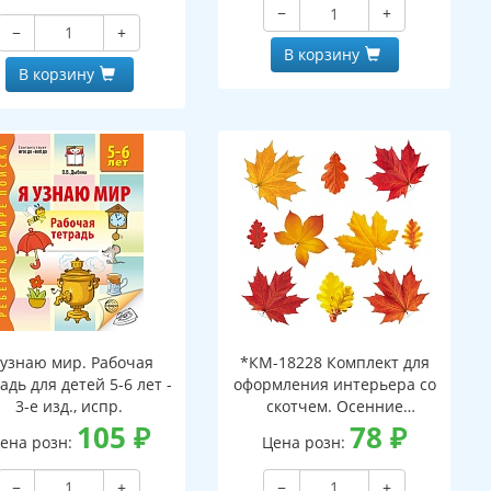
−
+
−
+
В корзину
В корзину
 узнаю мир. Рабочая
*КМ-18228 Комплект для
адь для детей 5-6 лет -
оформления интерьера со
3-е изд., испр.
скотчем. Осенние
105
₽
листочки-2 (10 видов)
78
₽
ена розн:
Цена розн:
−
+
−
+