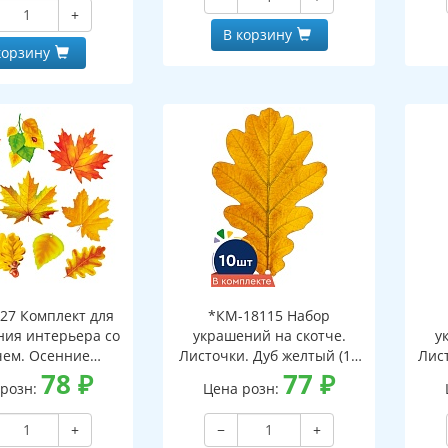
и клеевым клапаном)
+
В корзину
корзину
27 Комплект для
*КМ-18115 Набор
ия интерьера со
украшений на скотче.
у
чем. Осенние
Листочки. Дуб желтый (10
Лист
ки-1 (10 видов)
78
₽
шт. в наборе,
77
₽
 розн:
Цена розн:
двухсторонняя, ВД-лак)
дв
+
−
+