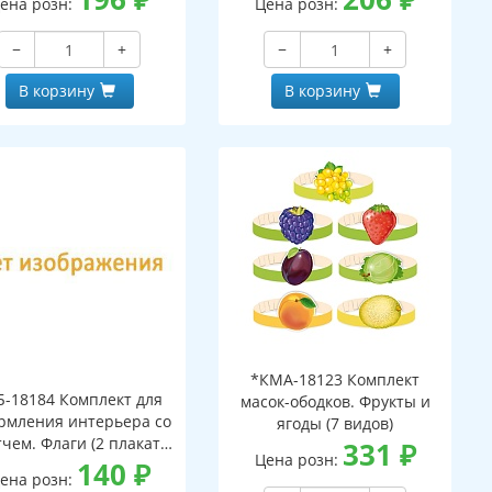
ена розн:
Цена розн:
−
+
−
+
В корзину
В корзину
*КМА-18123 Комплект
Б-18184 Комплект для
масок-ободков. Фрукты и
рмления интерьера со
ягоды (7 видов)
тчем. Флаги (2 плаката
331
₽
Цена розн:
А3)
140
₽
ена розн: