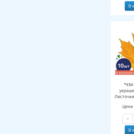
В 
*КМ-
украше
Листочки
желтый (
Цена
двухсто
−
В 