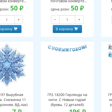
вом конверте
почтовом конверте
 письмо с текстом
50
₽
(конверт, письмо с текстом
50
₽
(кон
 розн:
Цена розн:
ской на обороте,
и раскраской на обороте,
и р
бная фигурка)
вырубная фигурка)
+
−
+
корзину
В корзину
197 Вырубная
ГР2-18200 Гирлянда на
ГР
а. Снежинка 11
нити. С Новым годом!
н
оронняя, ВД-лак)
(буквы, 12 деталей)
(
7
₽
196
₽