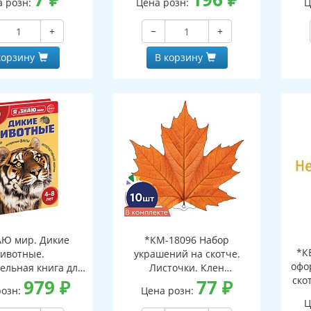
а розн:
Цена розн:
Ц
+
−
+
корзину
В корзину
АЮ мир. Дикие
*КМ-18096 Набор
*К
ивотные.
украшений на скотче.
офо
ельная книга для
Листочки. Клен
ско
тей 4-8 лет
979
₽
оранжевый (10 шт. в
77
₽
розн:
Цена розн:
наборе, двухсторонний,
Ц
ВД-лак)