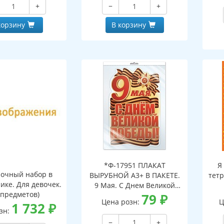
+
−
+
корзину
В корзину
*Ф-17951 ПЛАКАТ
Я
очный набор в
ВЫРУБНОЙ А3+ В ПАКЕТЕ.
тетр
ике. Для девочек.
9 Мая. С Днем Великой
 предметов)
Победы! (двухсторонний,
79
₽
Цена розн:
Ц
1 732
₽
ВД-лак, в индивидуальной
зн:
упаковке, с европодвесом
−
+