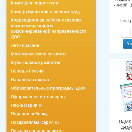
Книги для подростков
книгой "
Конструирование и ручной труд
Коррекционная работа в группах
Цена 
компенсирующей и
комбинированной направленности
−
ДОО
В 
Лето красное
Математическое развитие
Музыкальное развитие
Народы России
Начальная школа
Образовательные программы ДОО
Оформление интерьеров
Пасха (серия о)
Подарок ребенку
ПДМК-
Поздравляем (серия о)
Деду
Познавательное равитие