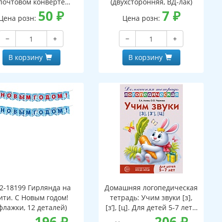
почтовом конверте
(двухсторонняя, ВД-лак)
верт, письмо с текстом
50
₽
7
₽
Цена розн:
Цена розн:
аскраской на обороте,
вырубная фигурка)
−
+
−
+
В корзину
В корзину
2-18199 Гирлянда на
Домашняя логопедическая
ити. С Новым годом!
тетрадь: Учим звуки [з],
флажки, 12 деталей)
[з’], [ц]. Для детей 5-7 лет -
196
₽
3-е изд.
206
₽