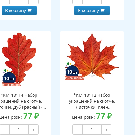
В корзину
В корзину
*КМ-18114 Набор
*КМ-18112 Набор
крашений на скотче.
украшений на скотче.
очки. Дуб красный (10
Листочки. Клен
шт. в наборе,
77
₽
оранжевый (10 шт. в
77
₽
Цена розн:
Цена розн:
ухсторонняя, ВД-лак)
наборе, двухсторонняя, ВД-
лак)
−
+
−
+