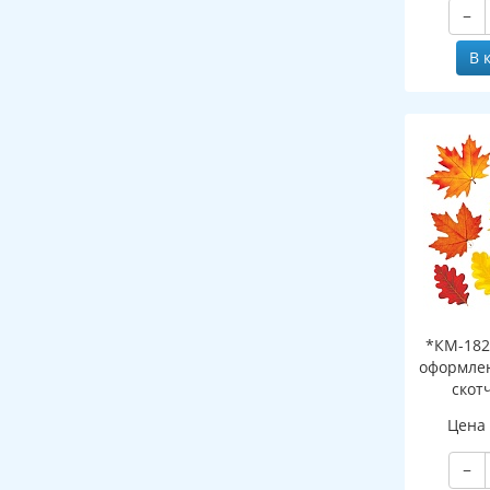
−
В 
*КМ-182
оформлен
скот
листоч
Цена
−