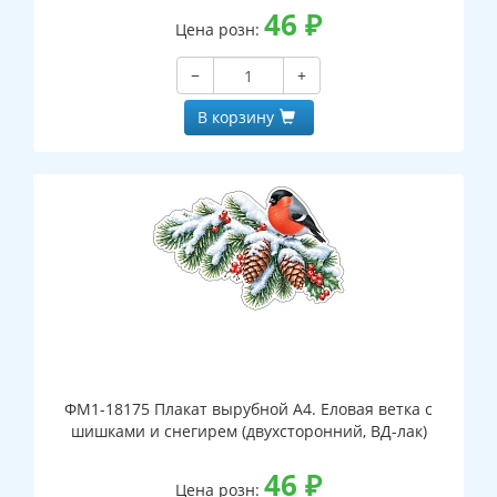
46
₽
Цена розн:
−
+
В корзину
ФМ1-18175 Плакат вырубной А4. Еловая ветка с
шишками и снегирем (двухсторонний, ВД-лак)
46
₽
Цена розн: