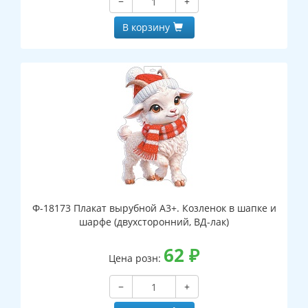
−
+
В корзину
Ф-18173 Плакат вырубной А3+. Козленок в шапке и
шарфе (двухсторонний, ВД-лак)
62
₽
Цена розн:
−
+