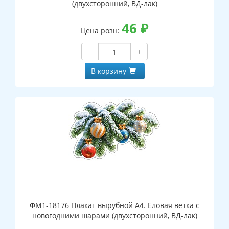
(двухсторонний, ВД-лак)
46
₽
Цена розн:
−
+
В корзину
ФМ1-18176 Плакат вырубной А4. Еловая ветка с
новогодними шарами (двухсторонний, ВД-лак)