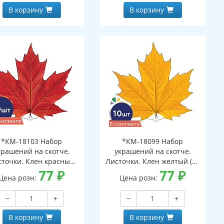
В корзину
В корзину
*КМ-18103 Набор
*КМ-18099 Набор
крашений на скотче.
украшений на скотче.
сточки. Клен красный
Листочки. Клен желтый (10
(10 шт. в наборе,
77
₽
шт. в наборе,
77
₽
Цена розн:
Цена розн:
ухсторонняя, ВД-лак)
двухсторонняя, ВД-лак)
−
+
−
+
В корзину
В корзину