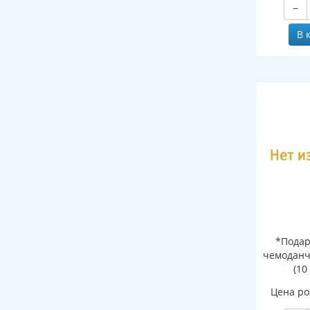
−
В 
*Подар
чемоданч
(10
Цена ро