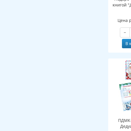
книгой "
Цена 
−
В 
ПДМК-
Деду