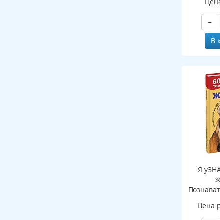
Цен
−
В 
Я уЗН
ж
Познават
де
Цена 