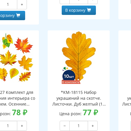
и клеевым клапаном)
+
В корзину
корзину
27 Комплект для
*КМ-18115 Набор
ия интерьера со
украшений на скотче.
у
чем. Осенние
Листочки. Дуб желтый (10
Лист
ки-1 (10 видов)
78
₽
шт. в наборе,
77
₽
 розн:
Цена розн:
двухсторонняя, ВД-лак)
дв
+
−
+