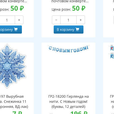
вом конверте
почтовом конверте
 письмо с текстом
50
₽
(конверт, письмо с текстом
50
₽
(кон
 розн:
Цена розн:
ской на обороте,
и раскраской на обороте,
и р
бная фигурка)
вырубная фигурка)
+
−
+
корзину
В корзину
197 Вырубная
ГР2-18200 Гирлянда на
ГР
а. Снежинка 11
нити. С Новым годом!
н
оронняя, ВД-лак)
(буквы, 12 деталей)
(
7
₽
196
₽