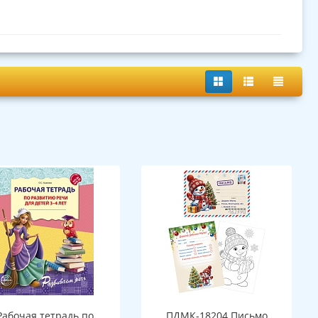
Рабочая тетрадь по
ПДМК-18204 Письмо