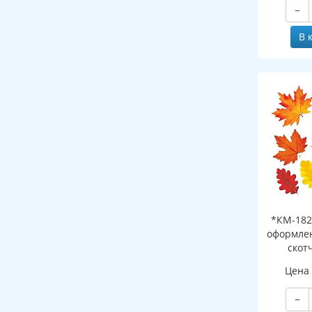
−
В 
*КМ-182
оформлен
скот
листоч
Цена
−