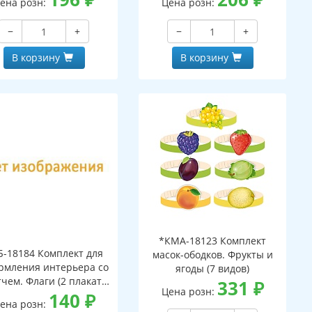
ена розн:
Цена розн:
−
+
−
+
В корзину
В корзину
*КМА-18123 Комплект
Б-18184 Комплект для
масок-ободков. Фрукты и
рмления интерьера со
ягоды (7 видов)
тчем. Флаги (2 плаката
331
₽
Цена розн:
А3)
140
₽
ена розн: