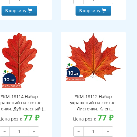
В корзину
В корзину
*КМ-18114 Набор
*КМ-18112 Набор
крашений на скотче.
украшений на скотче.
очки. Дуб красный (10
Листочки. Клен
шт. в наборе,
77
₽
оранжевый (10 шт. в
77
₽
Цена розн:
Цена розн:
ухсторонняя, ВД-лак)
наборе, двухсторонняя, ВД-
лак)
−
+
−
+