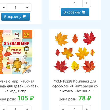
−
+
−
+
В корзину
В корзину
 узнаю мир. Рабочая
*КМ-18228 Комплект для
адь для детей 5-6 лет -
оформления интерьера со
3-е изд., испр.
скотчем. Осенние
105
₽
листочки-2 (10 видов)
78
₽
ена розн:
Цена розн:
−
+
−
+