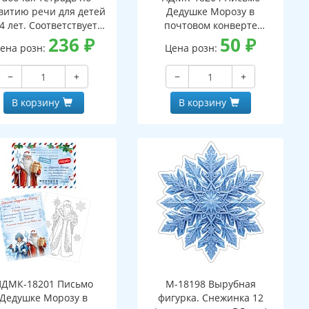
витию речи для детей
Дедушке Морозу в
4 лет. Соответствует
почтовом конверте
С ДО - 3-е изд. испр.
236
₽
(конверт, письмо с текстом
50
₽
ена розн:
Цена розн:
и раскраской на обороте,
вырубная фигурка)
−
+
−
+
В корзину
В корзину
ПДМК-18201 Письмо
М-18198 Вырубная
Дедушке Морозу в
фигурка. Снежинка 12