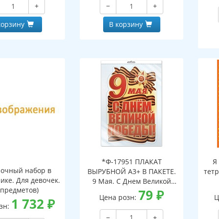
+
−
+
корзину
В корзину
*Ф-17951 ПЛАКАТ
Я
очный набор в
ВЫРУБНОЙ А3+ В ПАКЕТЕ.
тетр
ике. Для девочек.
9 Мая. С Днем Великой
 предметов)
Победы! (двухсторонний,
79
₽
Цена розн:
Ц
1 732
₽
ВД-лак, в индивидуальной
зн:
упаковке, с европодвесом
−
+