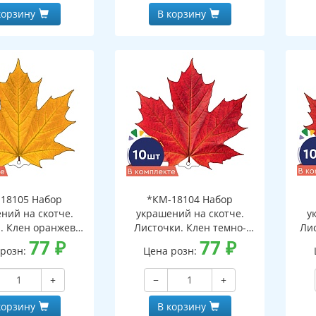
корзину
В корзину
18105 Набор
*КМ-18104 Набор
ний на скотче.
украшений на скотче.
у
. Клен оранжево-
Листочки. Клен темно-
Ли
10 шт. в наборе,
77
₽
красный (10 шт. в наборе,
77
₽
 розн:
Цена розн:
ронняя, ВД-лак)
двухсторонняя, ВД-лак)
дв
+
−
+
корзину
В корзину