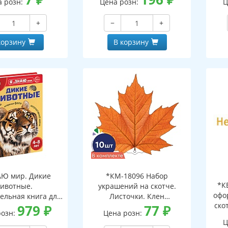
а розн:
Цена розн:
Ц
+
−
+
корзину
В корзину
АЮ мир. Дикие
*КМ-18096 Набор
*К
ивотные.
украшений на скотче.
офо
ельная книга для
Листочки. Клен
ско
тей 4-8 лет
979
₽
оранжевый (10 шт. в
77
₽
розн:
Цена розн:
наборе, двухсторонний,
Ц
ВД-лак)