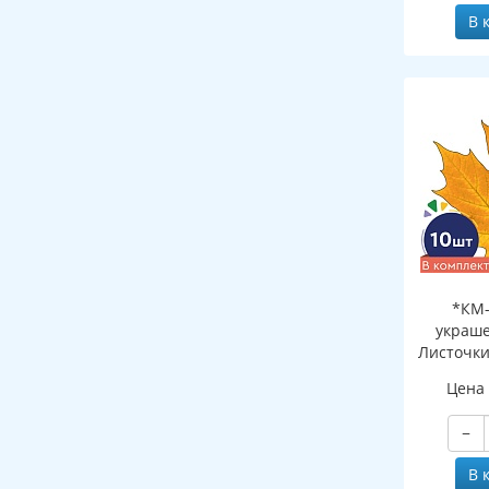
В 
*КМ-
украше
Листочки
желтый (
Цена
двухсто
−
В 