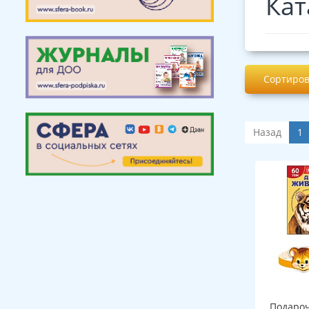
Кат
Сортиров
Назад
1
Подароч