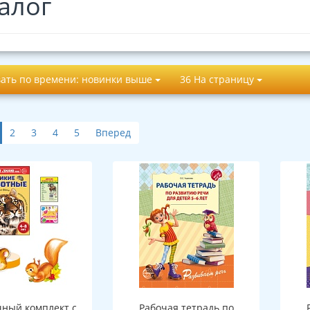
алог
ать по времени: новинки выше
36 На страницу
2
3
4
5
Вперед
ный комплект с
Рабочая тетрадь по