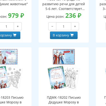
Дикие животные"
развитию речи для детей
раз
5-6 лет. Соответствует
3-
979
₽
ФГОС ДО - 3-е изд. испр.
236
₽
ФГО
розн:
Цена розн:
Ц
+
−
+
корзину
В корзину
18203 Письмо
ПДМК-18202 Письмо
шке Морозу в
Дедушке Морозу в