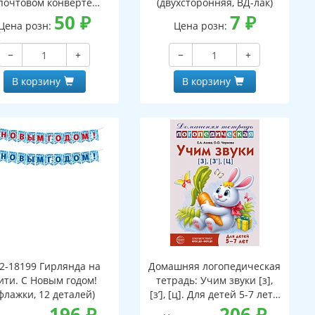
почтовом конверте
(двухсторонняя, ВД-лак)
верт, письмо с текстом
50
₽
7
₽
Цена розн:
Цена розн:
аскраской на обороте,
вырубная фигурка)
−
+
−
+
В корзину
В корзину
2-18199 Гирлянда на
Домашняя логопедическая
ити. С Новым годом!
тетрадь: Учим звуки [з],
флажки, 12 деталей)
[з’], [ц]. Для детей 5-7 лет -
196
₽
3-е изд.
206
₽