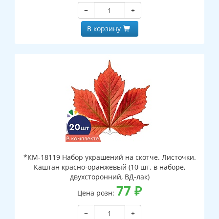
−
+
В корзину
*КМ-18119 Набор украшений на скотче. Листочки.
Каштан красно-оранжевый (10 шт. в наборе,
двухсторонний, ВД-лак)
77
₽
Цена розн:
−
+