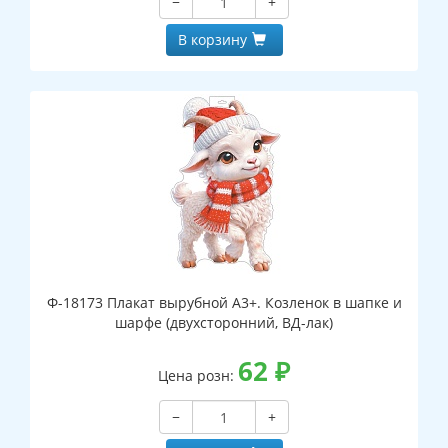
−
+
В корзину
Ф-18173 Плакат вырубной А3+. Козленок в шапке и
шарфе (двухсторонний, ВД-лак)
62
₽
Цена розн:
−
+