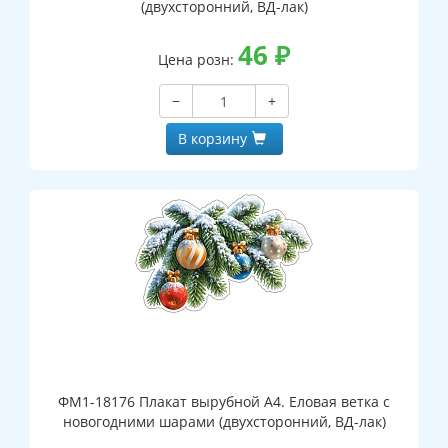
(двухсторонний, ВД-лак)
46
₽
Цена розн:
−
+
В корзину
ФМ1-18176 Плакат вырубной А4. Еловая ветка с
новогодними шарами (двухсторонний, ВД-лак)