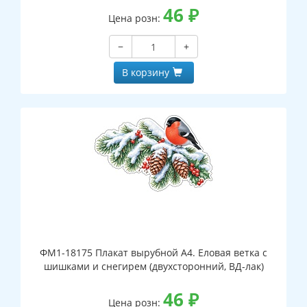
46
₽
Цена розн:
−
+
В корзину
ФМ1-18175 Плакат вырубной А4. Еловая ветка с
шишками и снегирем (двухсторонний, ВД-лак)
46
₽
Цена розн: