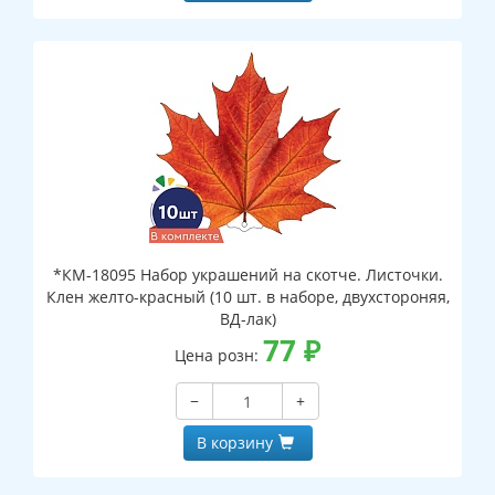
*КМ-18095 Набор украшений на скотче. Листочки.
Клен желто-красный (10 шт. в наборе, двухстороняя,
ВД-лак)
77
₽
Цена розн:
−
+
В корзину