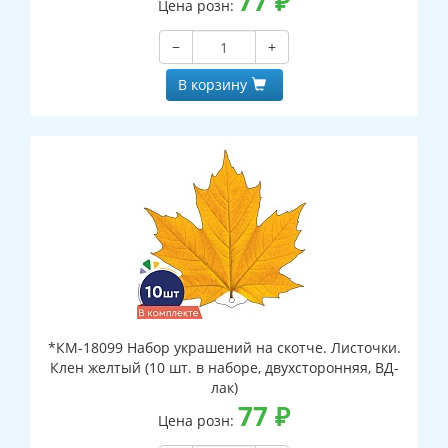
77
₽
Цена розн:
−
+
В корзину
*КМ-18099 Набор украшений на скотче. Листочки.
Клен желтый (10 шт. в наборе, двухсторонняя, ВД-
лак)
77
₽
Цена розн: