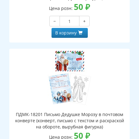
50
₽
Цена розн:
−
+
В корзину
ПДМК-18201 Письмо Дедушке Морозу в почтовом
конверте (конверт, письмо с текстом и раскраской
на обороте, вырубная фигурка)
50
₽
Цена розн: