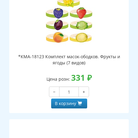
*КМА-18123 Комплект масок-ободков. Фрукты и
ягоды (7 видов)
331
₽
Цена розн:
−
+
В корзину