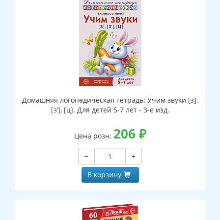
Домашняя логопедическая тетрадь: Учим звуки [з],
[з’], [ц]. Для детей 5-7 лет - 3-е изд.
206
₽
Цена розн:
−
+
В корзину