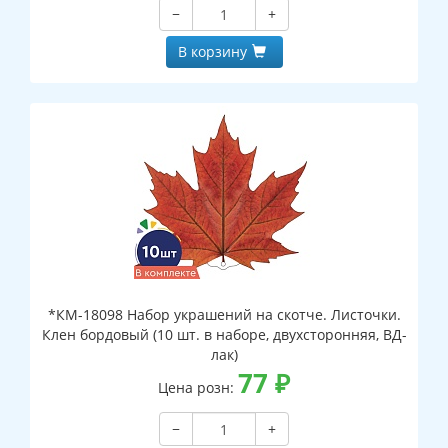
−
+
В корзину
*КМ-18098 Набор украшений на скотче. Листочки.
Клен бордовый (10 шт. в наборе, двухсторонняя, ВД-
лак)
77
₽
Цена розн:
−
+