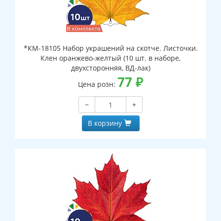
*КМ-18105 Набор украшений на скотче. Листочки.
Клен оранжево-желтый (10 шт. в наборе,
двухсторонняя, ВД-лак)
77
₽
Цена розн:
−
+
В корзину