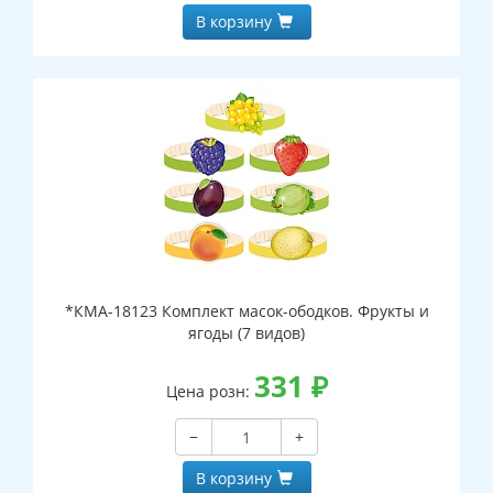
В корзину
*КМА-18123 Комплект масок-ободков. Фрукты и
ягоды (7 видов)
331
₽
Цена розн:
−
+
В корзину