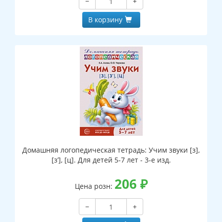
−
+
В корзину
Домашняя логопедическая тетрадь: Учим звуки [з],
[з’], [ц]. Для детей 5-7 лет - 3-е изд.
206
₽
Цена розн:
−
+