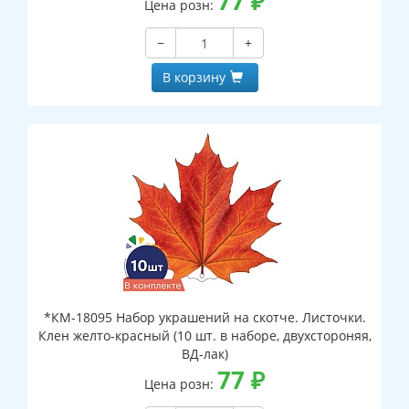
77
₽
Цена розн:
−
+
В корзину
*КМ-18095 Набор украшений на скотче. Листочки.
Клен желто-красный (10 шт. в наборе, двухстороняя,
ВД-лак)
77
₽
Цена розн: