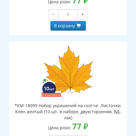
77
₽
Цена розн:
−
+
В корзину
*КМ-18099 Набор украшений на скотче. Листочки.
Клен желтый (10 шт. в наборе, двухсторонняя, ВД-
лак)
77
₽
Цена розн: