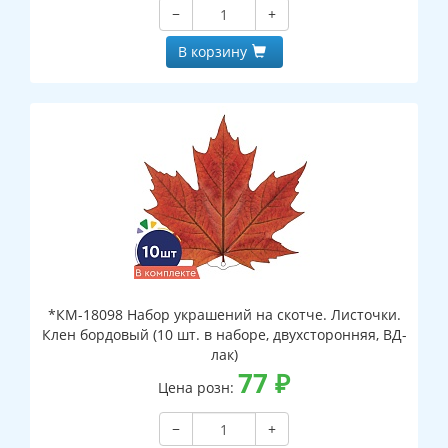
−
+
В корзину
*КМ-18098 Набор украшений на скотче. Листочки.
Клен бордовый (10 шт. в наборе, двухсторонняя, ВД-
лак)
77
₽
Цена розн:
−
+