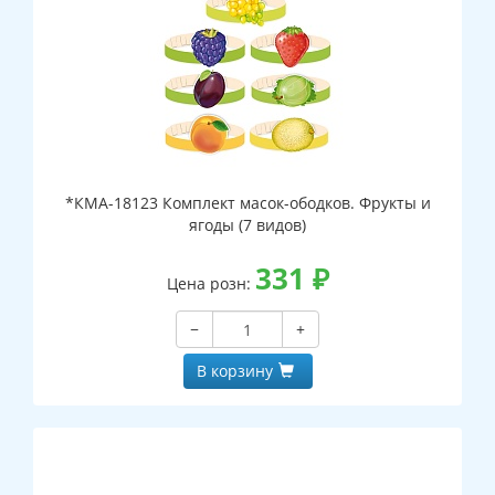
*КМА-18123 Комплект масок-ободков. Фрукты и
ягоды (7 видов)
331
₽
Цена розн:
−
+
В корзину