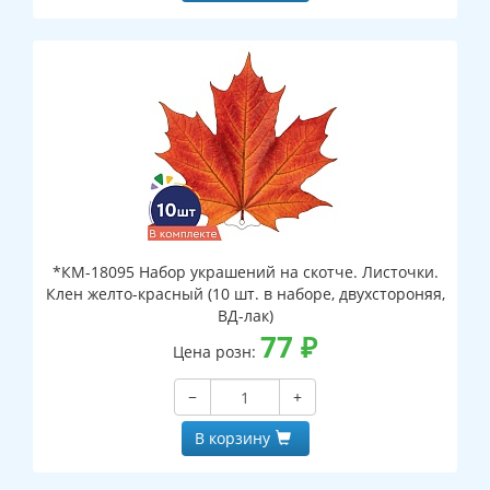
*КМ-18095 Набор украшений на скотче. Листочки.
Клен желто-красный (10 шт. в наборе, двухстороняя,
ВД-лак)
77
₽
Цена розн:
−
+
В корзину