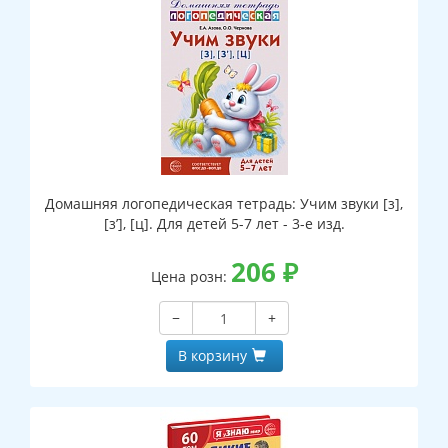
Домашняя логопедическая тетрадь: Учим звуки [з],
[з’], [ц]. Для детей 5-7 лет - 3-е изд.
206
₽
Цена розн:
−
+
В корзину