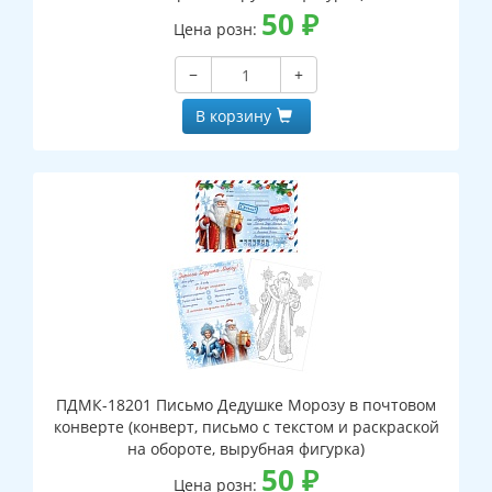
50
₽
Цена розн:
−
+
В корзину
ПДМК-18201 Письмо Дедушке Морозу в почтовом
конверте (конверт, письмо с текстом и раскраской
на обороте, вырубная фигурка)
50
₽
Цена розн: