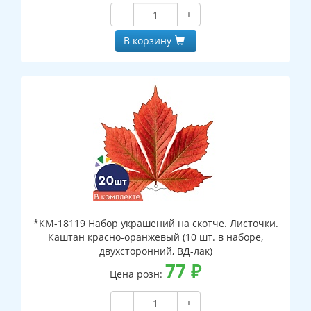
−
+
В корзину
*КМ-18119 Набор украшений на скотче. Листочки.
Каштан красно-оранжевый (10 шт. в наборе,
двухсторонний, ВД-лак)
77
₽
Цена розн:
−
+