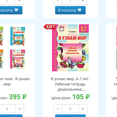
+
−
+
корзину
В корзину
кт книг. Я узнаю
Я узнаю мир. 6-7 лет.
мир
Рабочая тетрадь
т
дошкольника.
395
₽
Соответствует ФГОС ДО
105
₽
розн:
Цена розн:
Це
+
−
+