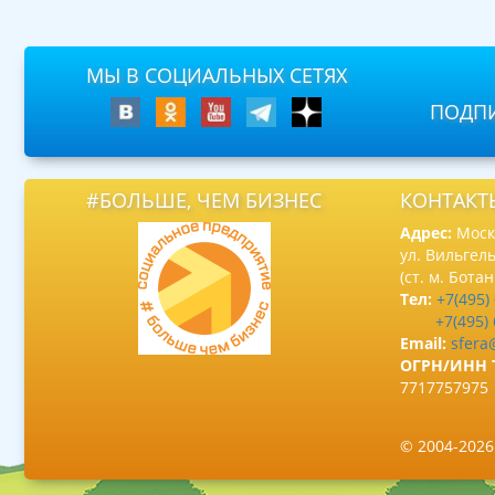
МЫ В СОЦИАЛЬНЫХ СЕТЯХ
ПОДПИ
#БОЛЬШЕ, ЧЕМ БИЗНЕС
КОНТАКТ
Адрес:
Москв
ул. Вильгель
(ст. м. Бота
Тел:
+7(495)
+7(495)
Email:
sfera
ОГРН/ИНН 
7717757975
© 2004-202