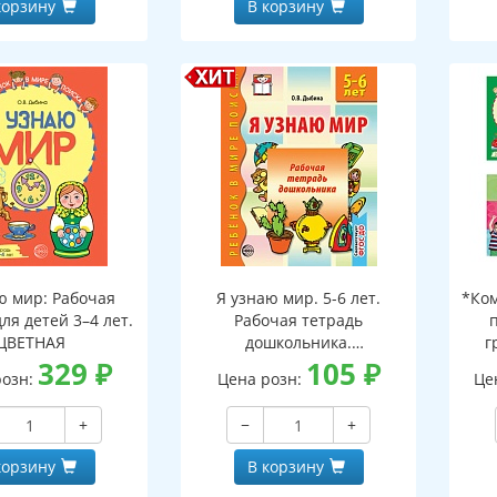
корзину
В корзину
ю мир: Рабочая
Я узнаю мир. 5-6 лет.
*Ком
ля детей 3–4 лет.
Рабочая тетрадь
ЦВЕТНАЯ
дошкольника.
г
329
₽
Соответствует ФГОС ДО
105
₽
розн:
Цена розн:
Це
+
−
+
корзину
В корзину