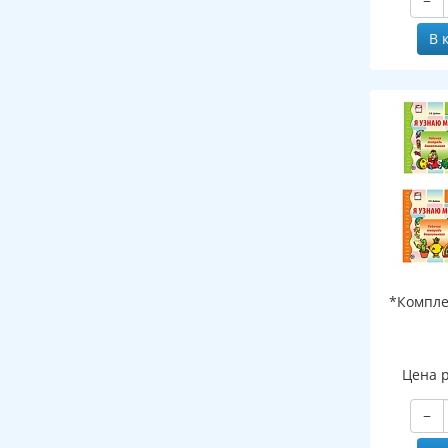
−
В 
*Компле
Цена 
−