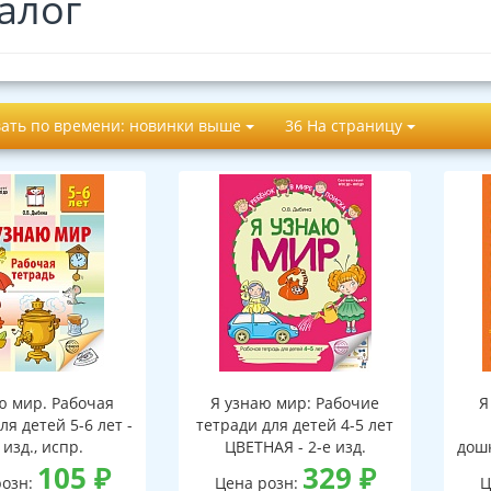
алог
ать по времени: новинки выше
36 На страницу
ю мир. Рабочая
Я узнаю мир: Рабочие
Я
ля детей 5-6 лет -
тетради для детей 4-5 лет
 изд., испр.
ЦВЕТНАЯ - 2-е изд.
дошк
105
₽
329
₽
розн:
Цена розн:
Ц