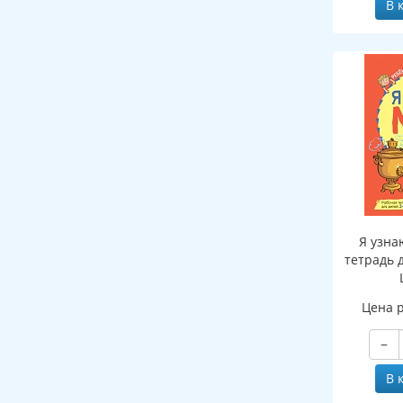
В 
Я узна
тетрадь д
Цена 
−
В 