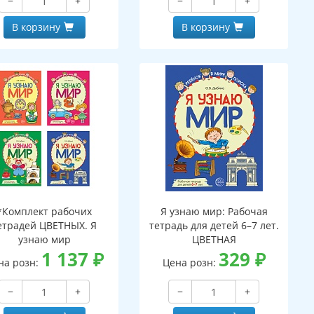
−
+
−
+
В корзину
В корзину
*Комплект рабочих
Я узнаю мир: Рабочая
етрадей ЦВЕТНЫХ. Я
тетрадь для детей 6–7 лет.
узнаю мир
ЦВЕТНАЯ
1 137
₽
329
₽
на розн:
Цена розн:
−
+
−
+