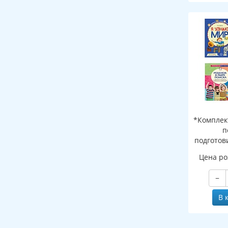
*Комплек
п
подготов
группы
Цена ро
(де
програм
−
В 