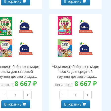
В корзину
В корзину
плект. Ребенок в мире
*Комплект. Ребенок в мире
поиска для старшей
поиска для средней
руппы детского сада
группы детского сада
(детям 5—6 лет)
8 667
₽
(детям 4—5 лет)
8 667
₽
на розн:
Цена розн:
программа+ 30 тетр
программа+ 30 тетр
−
+
−
+
В корзину
В корзину