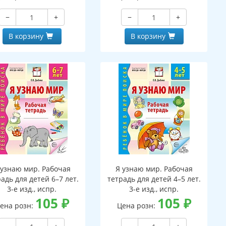
−
+
−
+
В корзину
В корзину
 узнаю мир. Рабочая
Я узнаю мир. Рабочая
адь для детей 6–7 лет.
тетрадь для детей 4–5 лет.
3-е изд., испр.
3-е изд., испр.
105
₽
105
₽
ена розн:
Цена розн: