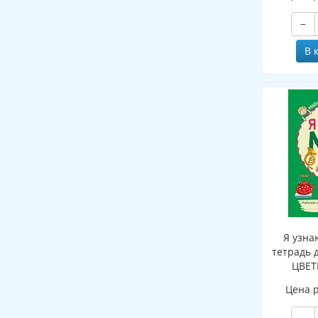
−
В 
Я узна
тетрадь д
ЦВЕТН
Цена 