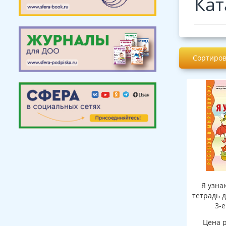
Кат
Сортиров
Я узна
тетрадь д
3-е
Цена 