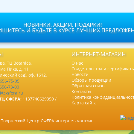
НОВИНКИ, АКЦИИ, ПОДАРКИ!
ШИТЕСЬ И БУДЬТЕ В КУРСЕ ЛУЧШИХ ПРЕДЛОЖЕ
Ы
ИНТЕРНЕТ-МАГАЗИН
а, ТЦ Botanica,
О нас
Свидетельства и сертификат
ма Пика, д. 11
Новости
нический сад), оф. 1612.
Обзоры продукции
 656-75-05
Обратная связь
 656-73-00
Контакты
@tc-sfera.ru
Политика конфиденциальнос
ТЦ СФЕРА:
1137746629350 /
Карта сайта
6 Творческий Центр СФЕРА интернет-магазин