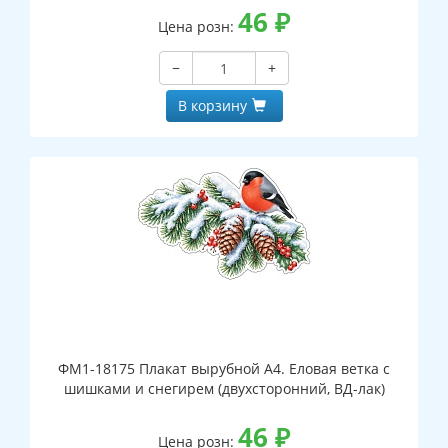
46
₽
Цена розн:
−
+
В корзину
ФМ1-18175 Плакат вырубной А4. Еловая ветка с
шишками и снегирем (двухсторонний, ВД-лак)
46
₽
Цена розн: