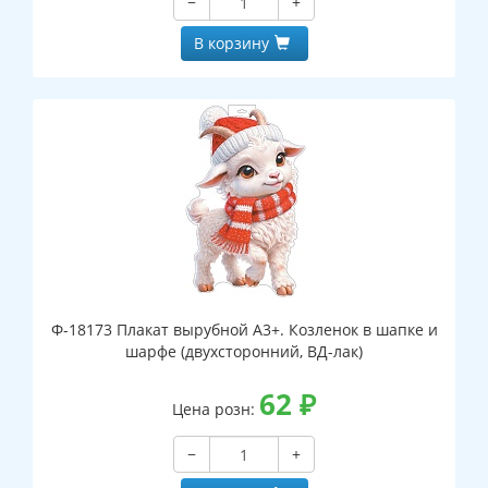
−
+
В корзину
Ф-18173 Плакат вырубной А3+. Козленок в шапке и
шарфе (двухсторонний, ВД-лак)
62
₽
Цена розн:
−
+