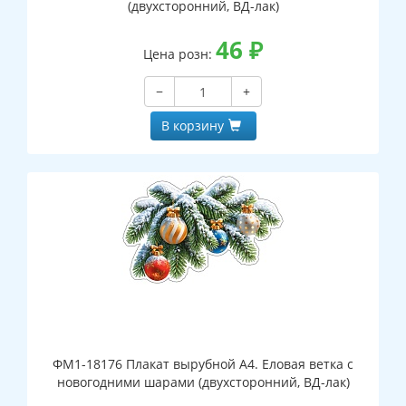
(двухсторонний, ВД-лак)
46
₽
Цена розн:
−
+
В корзину
ФМ1-18176 Плакат вырубной А4. Еловая ветка с
новогодними шарами (двухсторонний, ВД-лак)